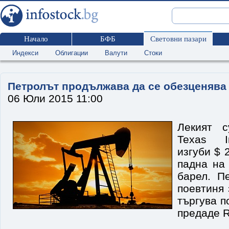
Начало
БФБ
Световни пазари
Индекси
Облигации
Валути
Стоки
Петролът продължава да се обезценява
06 Юли 2015 11:00
Лекият с
Texas In
изгуби $ 
падна на 
барел. П
поевтиня 
търгува п
предаде R