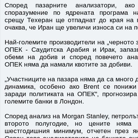
Според пазарните анализатори, ако
споразумение по ядрената програма н
срещу Техеран ще отпаднат до края на г
очаква, че Иран ще увеличи износа си на
Най-големите производители на „черното з
ОПЕК - Саудитска Арабия и Ирак, запаз
обеми на добив и според повечето ана
ОПЕК няма да намали квотите за добиви.
„Участниците на пазара няма да са много 
динамика, особено ако Brent се пониж
заради политиката на ОПЕК", прогнозира
големите банки в Лондон.
Според анализ на Morgan Stanley, петролъ
второто полугодие, но цените няма
шестгодишния минимум, отчетен през я