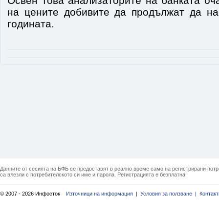
Освен това анализаторите на банката оч
на цените добивите да продължат да на
годината.
Данните от сесията на БФБ се предоставят в реално време само на регистрирани потреб
са влезли с потребителското си име и парола. Регистрацията е безплатна.
© 2007 - 2026 Инфосток
Източници на информация |
Условия за ползване |
Контакт