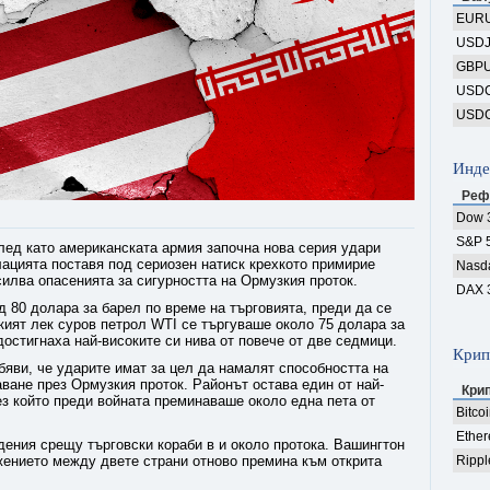
EUR
USD
GBP
USD
USD
Инде
Реф
Dow 
S&P 
лед като американската армия започна нова серия удари
ацията поставя под сериозен натиск крехкото примирие
Nasd
илва опасенията за сигурността на Ормузкия проток.
DAX 
 80 долара за барел по време на търговията, преди да се
кият лек суров петрол WTI се търгуваше около 75 долара за
достигнаха най-високите си нива от повече от две седмици.
Крип
яви, че ударите имат за цел да намалят способността на
ване през Ормузкия проток. Районът остава един от най-
Кри
ез който преди войната преминаваше около една пета от
Bitco
Ethe
дения срещу търговски кораби в и около протока. Вашингтон
жението между двете страни отново премина към открита
Rippl