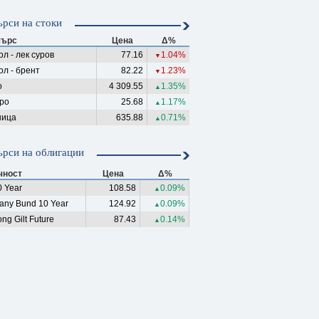
рси на стоки
ърс
Цена
Δ%
л - лек суров
77.16
1.04%
▼
ол - брент
82.22
1.23%
▼
о
4 309.55
1.35%
▲
ро
25.68
1.17%
▲
ица
635.88
0.71%
▲
рси на облигации
чност
Цена
Δ%
 Year
108.58
0.09%
▲
any Bund 10 Year
124.92
0.09%
▲
ng Gilt Future
87.43
0.14%
▲