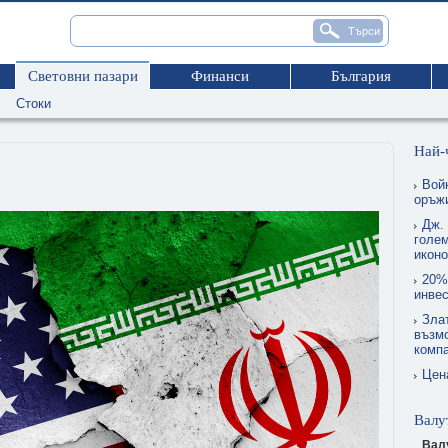
Световни пазари
Финанси
България
Стоки
Най-
Вой
оръжи
Дж.
голем
икон
20%
инвес
Зла
възмо
комп
Цен
Валу
Вал