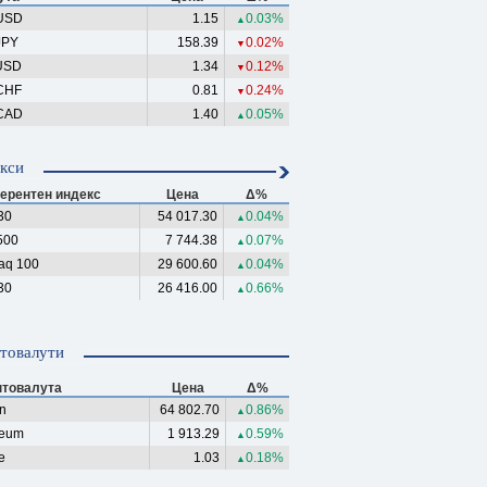
USD
1.15
0.03%
▲
JPY
158.39
0.02%
▼
USD
1.34
0.12%
▼
CHF
0.81
0.24%
▼
CAD
1.40
0.05%
▲
кси
ерентен индекс
Цена
Δ%
30
54 017.30
0.04%
▲
500
7 744.38
0.07%
▲
aq 100
29 600.60
0.04%
▲
30
26 416.00
0.66%
▲
товалути
птовалута
Цена
Δ%
in
64 802.70
0.86%
▲
reum
1 913.29
0.59%
▲
e
1.03
0.18%
▲