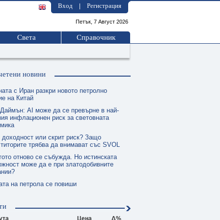
Вход
Регистрация
|
Петък, 7 Август 2026
Света
Справочник
четени новини
ната с Иран разкри новото петролно
е на Китай
 Даймън: AI може да се превърне в най-
ия инфлационен риск за световната
омика
 доходност или скрит риск? Защо
титорите трябва да внимават със SVOL
тото отново се събужда. Но истинската
жност може да е при златодобивните
ании?
ата на петрола се повиши
ти
ута
Цена
Δ%