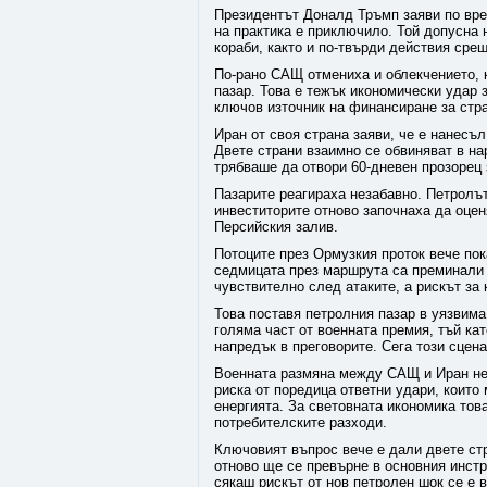
Президентът Доналд Тръмп заяви по вре
на практика е приключило. Той допусна 
кораби, както и по-твърди действия сре
По-рано САЩ отмениха и облекчението, 
пазар. Това е тежък икономически удар 
ключов източник на финансиране за стра
Иран от своя страна заяви, че е нанесъ
Двете страни взаимно се обвиняват в на
трябваше да отвори 60-дневен прозорец 
Пазарите реагираха незабавно. Петролът
инвеститорите отново започнаха да оцен
Персийския залив.
Потоците през Ормузкия проток вече пок
седмицата през маршрута са преминали
чувствително след атаките, а рискът за
Това поставя петролния пазар в уязвим
голяма част от военната премия, тъй ка
напредък в преговорите. Сега този сцен
Военната размяна между САЩ и Иран не
риска от поредица ответни удари, които
енергията. За световната икономика тов
потребителските разходи.
Ключовият въпрос вече е дали двете ст
отново ще се превърне в основния инстр
сякаш рискът от нов петролен шок се е 