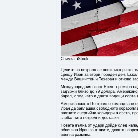
Снимка: iStock
Цените на петрола се повишиха рязко, с
срещу Иран за втори пореден ден. Ескал
между Вашингтон и Техеран и отново зас
Международният сорт Брент премина над
задържи близо до 79 долара. Американс
барел, след като и двата водещи сорта 
Американското Централно командване об
Иран да заплашва свободното корабопла
важните енергийни коридори в света, пр
глобалните петролни доставки.
Новата вълна от удари дойде след напа
обвинява Иран за атаките, докато напре
военна размяна.