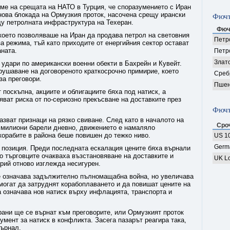
ме на срещата на НАТО в Турция, че споразумението с Иран
нова блокада на Ормузкия проток, насочена срещу ирански
Фючъ
щу петролната инфраструктура на Техеран.
Фюч
което позволяваше на Иран да продава петрол на световния
Петро
за режима, тъй като приходите от енергийния сектор остават
ната.
Петр
Злат
л удари по американски военни обекти в Бахрейн и Кувейт.
рушаване на договореното краткосрочно примирие, което
Среб
за преговори.
Пшен
 поскъпна, акциите и облигациите бяха под натиск, а
яват риска от по-сериозно прекъсване на доставките през
Фючъ
азват признаци на рязко свиване. След като в началото на
Сро
 милиони барели дневно, движението е намаляло
 корабите в района беше повишен до тежко ниво.
US 10
Germ
а позиция. Преди последната ескалация цените бяха върнали
то търговците очакваха възстановяване на доставките и
UK Lo
арий отново изглежда несигурен.
 означава задължително пълномащабна война, но увеличава
 могат да затруднят корабоплаването и да повишат цените на
а означава нов натиск върху инфлацията, транспорта и
рани ще се върнат към преговорите, или Ормузкият проток
умент за натиск в конфликта. Засега пазарът реагира така,
върнал.