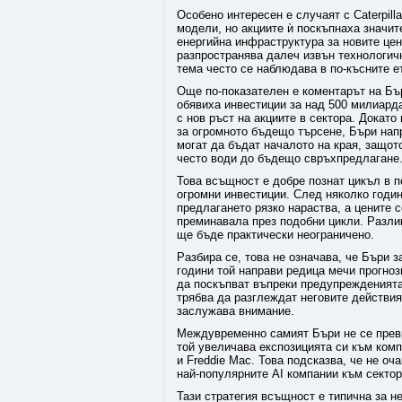
Особено интересен е случаят с Caterpill
модели, но акциите ѝ поскъпнаха значит
енергийна инфраструктура за новите цен
разпространява далеч извън технологич
тема често се наблюдава в по-късните е
Още по-показателен е коментарът на Бъ
обявиха инвестиции за над 500 милиард
с нов ръст на акциите в сектора. Докат
за огромното бъдещо търсене, Бъри нап
могат да бъдат началото на края, защо
често води до бъдещо свръхпредлагане
Това всъщност е добре познат цикъл в 
огромни инвестиции. След няколко годи
предлагането рязко нараства, а цените 
преминавала през подобни цикли. Разлик
ще бъде практически неограничено.
Разбира се, това не означава, че Бъри
години той направи редица мечи прогноз
да поскъпват въпреки предупрежденията
трябва да разглеждат неговите действия 
заслужава внимание.
Междувременно самият Бъри не се превр
той увеличава експозицията си към компа
и Freddie Mac. Това подсказва, че не оч
най-популярните AI компании към сектор
Тази стратегия всъщност е типична за не