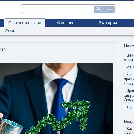
Световни пазари
Финанси
България
Стоки
Най-
on?
Цен
дъно
Май
Как 
преди
Евро
Ира
спора
Орму
Как
Валу
Вал