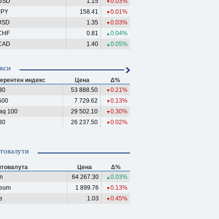
USD
1.15
0.03%
▼
JPY
158.41
0.01%
▼
USD
1.35
0.03%
▼
CHF
0.81
0.04%
▲
CAD
1.40
0.05%
▲
кси
ерентен индекс
Цена
Δ%
30
53 888.50
0.21%
▼
500
7 729.62
0.13%
▼
aq 100
29 502.10
0.30%
▼
30
26 237.50
0.02%
▼
товалути
птовалута
Цена
Δ%
in
64 267.30
0.03%
▲
reum
1 899.76
0.13%
▼
e
1.03
0.45%
▼