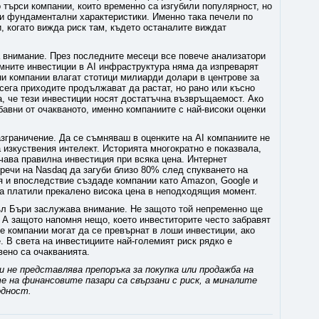
о търси компании, които временно са изгубили популярност, но
и фундаментални характеристики. Именно така печели по
и, когато вижда риск там, където останалите виждат
а внимание. През последните месеци все повече анализатори
мните инвестиции в AI инфраструктура няма да изпреварят
ни компании влагат стотици милиарди долари в центрове за
сега приходите продължават да растат, но рано или късно
а, че тези инвестиции носят достатъчна възвръщаемост. Ако
бавни от очакваното, именно компаниите с най-високи оценки
азграничение. Да се съмняваш в оценките на AI компаниите не
изкуствения интелект. Историята многократно е показвала,
чава правилна инвестиция при всяка цена. Интернет
пречи на Nasdaq да загуби близо 80% след спукването на
я и впоследствие създаде компании като Amazon, Google и
ха платили прекалено висока цена в неподходящия момент.
ъл Бъри заслужава внимание. Не защото той непременно ще
 А защото напомня нещо, което инвеститорите често забравят
е компании могат да се превърнат в лоши инвестиции, ако
 В света на инвестициите най-големият риск рядко е
вено са очакванията.
 не представлява препоръка за покупка или продажба на
на финансовите пазари са свързани с риск, а миналите
одност.