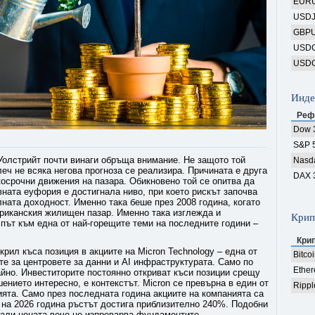
EUR
USD
GBP
USD
USD
Инде
Реф
Dow 
S&P 
Уолстрийт почти винаги обръща внимание. Не защото той
Nasd
леч не всяка негова прогноза се реализира. Причината е друга
DAX 
осрочни движения на пазара. Обикновено той се опитва да
ната еуфория е достигнала ниво, при което рискът започва
лната доходност. Именно така беше през 2008 година, когато
ериканския жилищен пазар. Именно така изглежда и
Крип
 път към една от най-горещите теми на последните години –
Кри
рил къса позиция в акциите на Micron Technology – една от
Bitco
те за центровете за данни и AI инфраструктурата. Само по
Ethe
айно. Инвеститорите постоянно откриват къси позиции срещу
ението интересно, е контекстът. Micron се превърна в един от
Rippl
ята. Само през последната година акциите на компанията са
 на 2026 година ръстът достига приблизително 240%. Подобни
али цената вече не изпреварва фундаментите.