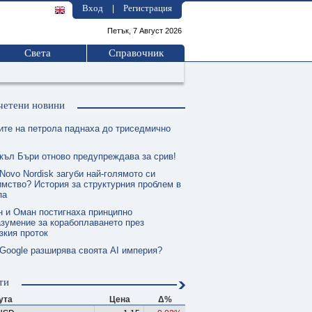
Вход
Регистрация
|
Петък, 7 Август 2026
Света
Справочник
четени новини
ите на петрола паднаха до триседмично
къл Бъри отново предупреждава за срив!
Novo Nordisk загуби най-голямото си
мство? История за структурния проблем в
па
н и Оман постигнаха принципно
зумение за корабоплаването през
зкия проток
 Google разширява своята AI империя?
ти
ута
Цена
Δ%