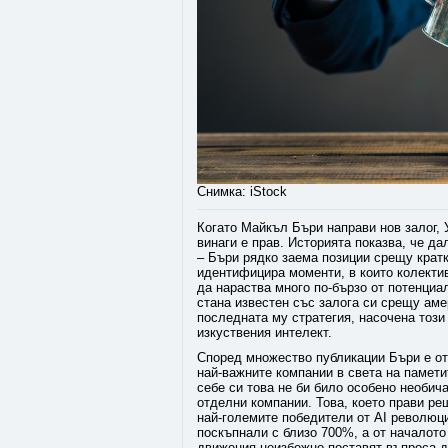
Снимка: iStock
Когато Майкъл Бъри направи нов залог, 
винаги е прав. Историята показва, че да
– Бъри рядко заема позиции срещу кратк
идентифицира моменти, в които колектив
да нараства много по-бързо от потенциа
стана известен със залога си срещу ам
последната му стратегия, насочена този
изкуствения интелект.
Според множество публикации Бъри е отк
най-важните компании в света на памети
себе си това не би било особено необич
отделни компании. Това, което прави реш
най-големите победители от AI революци
поскъпнали с близо 700%, а от началото
движения неизбежно поставят въпроса д