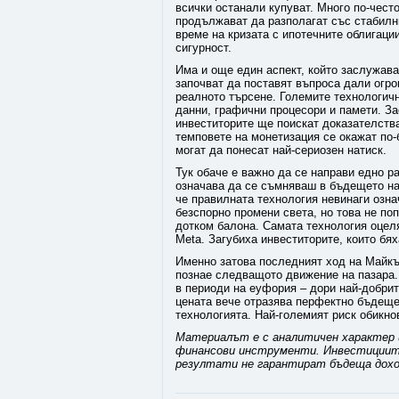
всички останали купуват. Много по-чест
продължават да разполагат със стабилн
време на кризата с ипотечните облигаци
сигурност.
Има и още един аспект, който заслужав
започват да поставят въпроса дали огро
реалното търсене. Големите технологич
данни, графични процесори и памети. За
инвеститорите ще поискат доказателств
темповете на монетизация се окажат по-
могат да понесат най-сериозен натиск.
Тук обаче е важно да се направи едно р
означава да се съмняваш в бъдещето на 
че правилната технология невинаги озна
безспорно промени света, но това не по
дотком балона. Самата технология оцел
Meta. Загубиха инвеститорите, които бя
Именно затова последният ход на Майк
познае следващото движение на пазара.
в периоди на еуфория – дори най-добрит
цената вече отразява перфектно бъдеще.
технологията. Най-големият риск обикно
Материалът е с аналитичен характер и
финансови инструменти. Инвестициите 
резултати не гарантират бъдеща дох