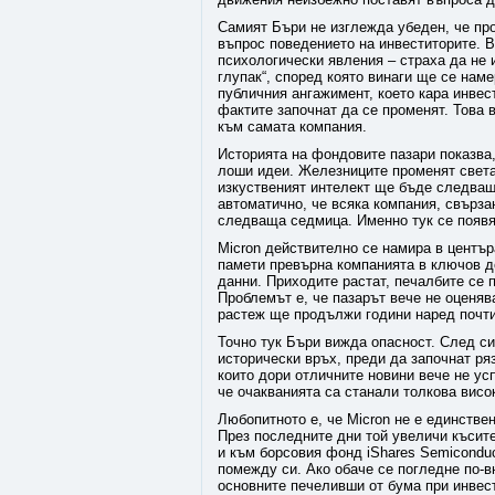
Самият Бъри не изглежда убеден, че про
въпрос поведението на инвеститорите. В
психологически явления – страха да не 
глупак“, според която винаги ще се наме
публичния ангажимент, което кара инвес
фактите започнат да се променят. Това 
към самата компания.
Историята на фондовите пазари показва,
лоши идеи. Железниците променят света
изкуственият интелект ще бъде следващ
автоматично, че всяка компания, свързан
следваща седмица. Именно тук се появя
Micron действително се намира в центъ
памети превърна компанията в ключов до
данни. Приходите растат, печалбите се 
Проблемът е, че пазарът вече не оценяв
растеж ще продължи години наред почти
Точно тук Бъри вижда опасност. След си
исторически връх, преди да започнат ря
които дори отличните новини вече не ус
че очакванията са станали толкова висо
Любопитното е, че Micron не е единстве
През последните дни той увеличи късите си
и към борсовия фонд iShares Semiconduc
помежду си. Ако обаче се погледне по-в
основните печеливши от бума при инвест