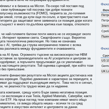
Фючъ
блемът е в бизнеса на Micron. По-скоро той поставя под
 свои публикации той посочва три добре познати
Фюч
изпуснеш възможността (FOMO), теорията за „по-големия
Петро
ри някой, готов да купи още по-скъпо, и пристрастието към
титорите да защитават вече заявената си позиция дори когато
Петр
всъщност е много по-дълбока критика към пазара, отколкото
Злат
Среб
 че най-големите балони почти никога не се изграждат около
Пшен
. Интернет промени света. Смартфоните също. Вероятно
ата технологична революция. Но това не означава
а с AI, трябва да струва неограничено повече с всяка
Фючъ
ва разликата между фундаментите и очакванията.
ра на AI бума. Огромното търсене на високоскоростни HBM
Сро
ставчик за производителите на AI ускорители и центрове за
US 10
подобряват, а поръчките продължават да се увеличават.
а настоящите резултати. Той оценява сценарий, при който този
Germ
 без прекъсване.
UK Lo
лните финансови резултати на Micron акциите достигнаха нов
зка корекция. Подобно движение е характерно за периодите, в
пяват да поддържат възходящия импулс. Това често е сигнал,
ки, че реалността трудно може да ги надмине.
ната компания, срещу която Бъри заема негативна позиция.
 експозиции и към Tesla, Applied Materials, Caterpillar, както
tor ETF. На пръв поглед тези компании нямат много общо
нимателно, се вижда общата нишка – всички те са сред
ициите в изкуствен интелект и центровете за данни.