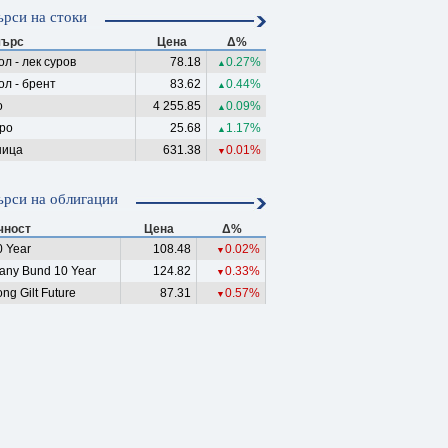
рси на стоки
ърс
Цена
Δ%
л - лек суров
78.18
0.27%
▲
ол - брент
83.62
0.44%
▲
о
4 255.85
0.09%
▲
ро
25.68
1.17%
▲
ица
631.38
0.01%
▼
рси на облигации
чност
Цена
Δ%
 Year
108.48
0.02%
▼
any Bund 10 Year
124.82
0.33%
▼
ng Gilt Future
87.31
0.57%
▼