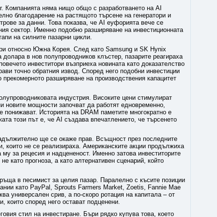
ar. Компанията няма нищо общо с разработването на AI
елно благодарение на растящото търсене на генератори и
трове за данни. Това показва, че AI еуфорията вече се
ния сектор. Именно подобно разширяване на инвестиционната
тапи на силните пазарни цикли.
ри относно Южна Корея. След като Samsung и SK Hynix
а долара в нов полупроводников клъстер, пазарите реагираха
о повечето инвеститори възприеха новината като доказателство
рави точно обратния извод. Според него подобни инвестиции
то прекомерното разширяване на производствения капацитет
.
полупроводниковата индустрия. Високите цени стимулират
ни новите мощности започват да работят едновременно,
се понижават. Историята на DRAM паметите многократно е
ата този път е, че AI създава впечатлението, че търсенето
 задължително ще се окаже прав. Всъщност през последните
и, които не се реализираха. Американските акции продължиха
 му за рецесия и надцененост. Именно затова инвеститорите
не като прогноза, а като алтернативен сценарий, който
ъща в песимист за целия пазар. Паралелно с късите позиции
нии като PayPal, Sprouts Farmers Market, Zoetis, Fannie Mae
аква универсален срив, а по-скоро ротация на капитала – от
и, които според него остават подценени.
говия стил на инвестиране. Бъри рядко купува това, което