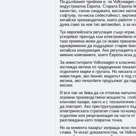
По-дълбокият проблем е, че Volkswagen
индустриална Европа. Старата Европа 
качество, силни синдикати, високи запл
софтуер, по-ниска себестойност, вертик
китайски производители, които работят с
дума само за нов тип автомобил, а за н
Тук европейската регулация също играе 
ускоряват прехода към електромобили и 
тази промяна може да се окаже прекален
едновременно да поддържат стария бизн
китайска конкуренция. Ако регулацията 
именно компаниите, които Европа иска 
За инвеститорите Volkswagen е класическ
изглежда евтина по традиционни показат
отделните марки в групата. Но ниската о
инвестиция, ако бизнес моделът е под с
евтина, ако печалбите продължат да пад
високи.
И все пак не бива да се отписва напълн
огромни производствени мощности, глоб
ключови пазари, както и с технологичен
да повторят. Ако преструктурирането бъ
електрическата стратегия стане по-конку
отделяне или реорганизация на части от
разглеждана като повратна точка.
Но за момента пазарът изпраща ясно пос
слава. Те искат доказателства, че Volk