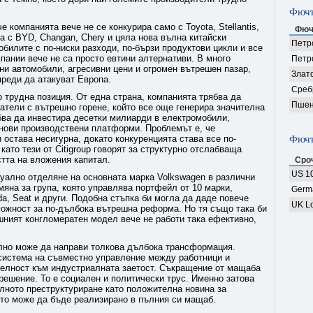
Фючъ
е компанията вече не се конкурира само с Toyota, Stellantis,
Фюч
а с BYD, Changan, Chery и цяла нова вълна китайски
Петро
обилите с по-ниски разходи, по-бързи продуктови цикли и все
мпании вече не са просто евтини алтернативи. В много
Петр
ни автомобили, агресивни цени и огромен вътрешен пазар,
Злат
преди да атакуват Европа.
Среб
 трудна позиция. От една страна, компанията трябва да
Пшен
атели с вътрешно горене, който все още генерира значителна
ябва да инвестира десетки милиарди в електромобили,
 нови производствени платформи. Проблемът е, че
остава несигурна, докато конкуренцията става все по-
Фючъ
ато тези от Citigroup говорят за структурно отслабваща
тта на вложения капитал.
Сро
US 10
туално отделяне на основната марка Volkswagen в различни
мяна за група, която управлява портфейл от 10 марки,
Germ
da, Seat и други. Подобна стъпка би могла да даде повече
UK Lo
можност за по-дълбока вътрешна реформа. Но тя също така би
шният конгломератен модел вече не работи така ефективно,
.
лно може да направи толкова дълбока трансформация.
система на съвместно управление между работници и
телност към индустриалната заетост. Съкращение от мащаба
решение. То е социален и политически трус. Именно затова
алното преструктуриране като положителна новина за
 то може да бъде реализирано в пълния си мащаб.