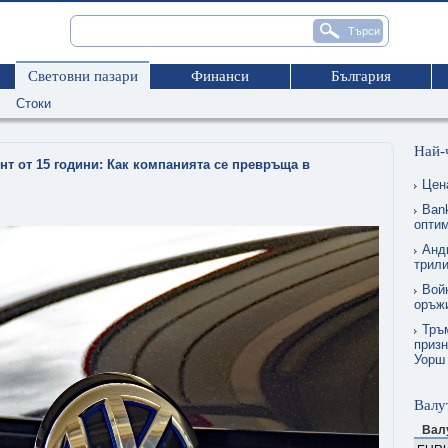
Световни пазари
Финанси
България
Стоки
Най-
нт от 15 години: Как компанията се превръща в
Цен
Ban
опти
Анд
трил
Вой
оръжи
Тръм
призн
Уорш
Валу
Вал