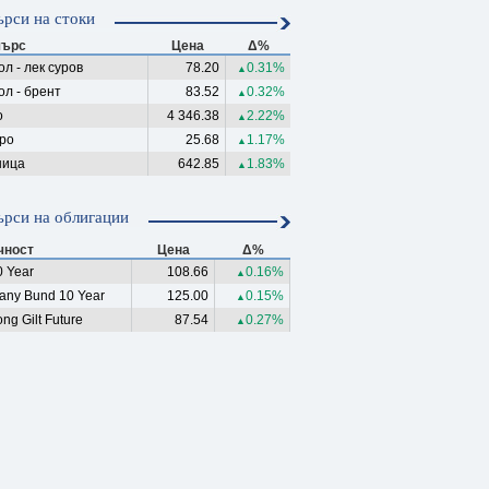
рси на стоки
ърс
Цена
Δ%
л - лек суров
78.20
0.31%
▲
ол - брент
83.52
0.32%
▲
о
4 346.38
2.22%
▲
ро
25.68
1.17%
▲
ица
642.85
1.83%
▲
рси на облигации
чност
Цена
Δ%
 Year
108.66
0.16%
▲
any Bund 10 Year
125.00
0.15%
▲
ng Gilt Future
87.54
0.27%
▲