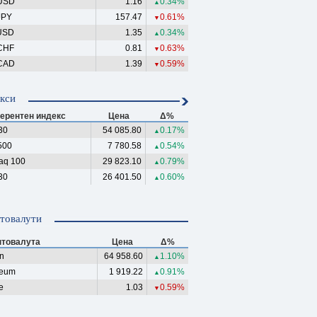
USD
1.16
0.34%
▲
JPY
157.47
0.61%
▼
USD
1.35
0.34%
▲
CHF
0.81
0.63%
▼
CAD
1.39
0.59%
▼
кси
ерентен индекс
Цена
Δ%
30
54 085.80
0.17%
▲
500
7 780.58
0.54%
▲
aq 100
29 823.10
0.79%
▲
30
26 401.50
0.60%
▲
товалути
птовалута
Цена
Δ%
in
64 958.60
1.10%
▲
reum
1 919.22
0.91%
▲
e
1.03
0.59%
▼