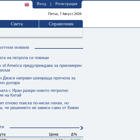
Вход
Регистрация
|
Петък, 7 Август 2026
Света
Справочник
четени новини
ата на петрола се повиши
k of America предупреждава за прекомерен
мизъм
и Джаси направи шокираща прогноза за
ион долара
ната с Иран разкри новото петролно
е на Китай
п отново поиска по-ниски лихви, но
а, че решението не зависи само от Кевин
ти
ута
Цена
Δ%