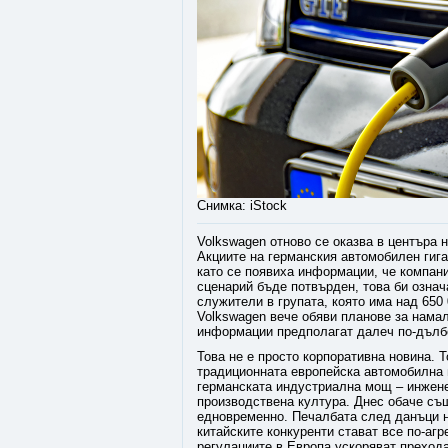
Снимка: iStock
Volkswagen отново се оказва в центъра 
Акциите на германския автомобилен гига
като се появиха информации, че компани
сценарий бъде потвърден, това би озна
служители в групата, която има над 650
Volkswagen вече обяви планове за намаля
информации предполагат далеч по-дълб
Това не е просто корпоративна новина. Т
традиционната европейска автомобилна 
германската индустриална мощ – инжене
производствена култура. Днес обаче същ
едновременно. Печалбата след данъци на
китайските конкуренти стават все по-аг
регулациите в Европа ускоряват прехода