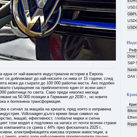
EUR
USD
GBP
USD
USD
Инде
Реф
Dow 
S&P 
Nasd
на една от най-важните индустриални истории в Европа.
DAX 
нт се доближават до най-ниските си нива от 15 години, след
ята може да съкрати до 100 000 работни места. Ако подобен
чавало съкращение на приблизително един от всеки шест
 000 работници по света. Само преди няколко месеца
Крип
ване на 50 000 позиции в Германия до 2030 г., но новите
ока и болезнена трансформация.
Кри
ова е сигнал за мащаба на кризата, пред която е изправена
Bitco
индустрия. Volkswagen дълго време беше символ на
Ethe
рство, мащаб, ефективност, глобални марки и силна
ият този модел е подложен на натиск от почти всички страни
Rippl
 компанията се срина с 44% през фискалната 2025 г.,
ресивни, електрификацията изисква огромни инвестиции, а
 с темпо, което дори най-големите производители трудно