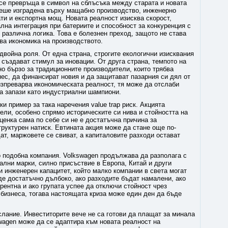
 се превръща в символ на сблъсъка между старата и новата
беше изградена върху мащабно производство, инженерно
ати и експортна мощ. Новата реалност изисква скорост,
ална интеграция при батериите и способност за конкуренция с
 различна логика. Това е болезнен преход, защото не става
ова икономика на производството.
двойна роля. От една страна, строгите екологични изисквания
създават стимул за иновации. От друга страна, темпото на
о бързо за традиционните производители, които трябва
ес, да финансират новия и да защитават пазарния си дял от
изпреварва икономическата реалност, тя може да отслаби
да запази като индустриални шампиони.
и пример за така наречения value trap риск. Акцията
ели, особено спрямо историческите си нива и стойността на
ценка сама по себе си не е достатъчна причина за
труктурен натиск. Евтината акция може да стане още по-
ат, маржовете се свиват, а капиталовите разходи остават
о подобна компания. Volkswagen продължава да разполага с
ални марки, силно присъствие в Европа, Китай и други
 и инженерен капацитет, който малко компании в света могат
де достатъчно дълбоко, ако разходите бъдат намалени, ако
рентна и ако групата успее да отключи стойност чрез
 бизнеса, тогава настоящата криза може един ден да бъде
лание. Инвеститорите вече не са готови да плащат за минала
swagen може да се адаптира към новата реалност на