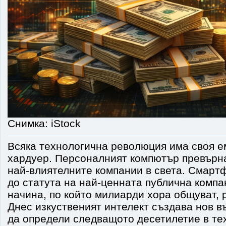
Снимка: iStock
Всяка технологична революция има своя 
хардуер. Персоналният компютър превърна 
най-влиятелните компании в света. Смарт
до статута на най-ценната публична компа
начина, по който милиарди хора общуват, р
Днес изкуственият интелект създава нов в
да определи следващото десетилетие в те