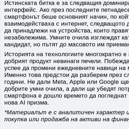
Истинската битка е за следващия доминир
интерфейс. Ако през последните петнадес
смартфонът беше основният начин, по кой
взаимодействаха с интернет, следващото 
да принадлежи на устройства, които правя
незабележима. Умните очила изглеждат ка
кандидат, но пътят до масовото им приема
Историята на технологиите многократно е 
добрият продукт невинаги печели. Побежда
успее да промени ежедневните навици на 
Именно това предстои да разберем през с
години. Не дали Meta, Apple или Google ще
добрите умни очила, а дали ще убедят пот
смартфона е дошло времето да погледнат 
нова AI призма.
*Материалът е с аналитичен характер и
покупка или продажба на активи на фина