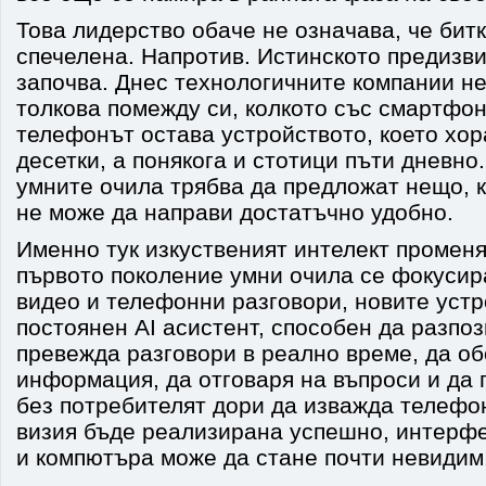
Това лидерство обаче не означава, че битк
спечелена. Напротив. Истинското предизв
започва. Днес технологичните компании не
толкова помежду си, колкото със смартфо
телефонът остава устройството, което хор
десетки, а понякога и стотици пъти дневно.
умните очила трябва да предложат нещо, 
не може да направи достатъчно удобно.
Именно тук изкуственият интелект променя
първото поколение умни очила се фокусир
видео и телефонни разговори, новите уст
постоянен AI асистент, способен да разпоз
превежда разговори в реално време, да о
информация, да отговаря на въпроси и да 
без потребителят дори да изважда телефон
визия бъде реализирана успешно, интерф
и компютъра може да стане почти невидим