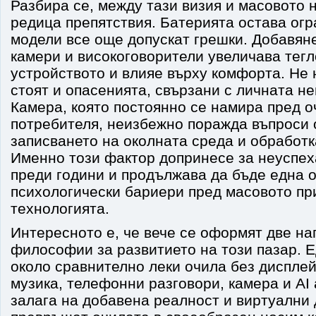
Разбира се, между тази визия и масовото 
редица препятствия. Батерията остава огр
модели все още допускат грешки. Добавян
камери и високоговорители увеличава тегл
устройството и влияе върху комфорта. Не 
стоят и опасенията, свързани с личната н
Камера, която постоянно се намира пред о
потребителя, неизбежно поражда въпроси 
записването на околната среда и обработк
Именно този фактор допринесе за неуспех
преди години и продължава да бъде една 
психологически бариери пред масовото пр
технологията.
Интересното е, че вече се оформят две н
философии за развитието на този пазар. 
около сравнително леки очила без дисплей
музика, телефонни разговори, камера и AI 
залага на добавена реалност и виртуални 