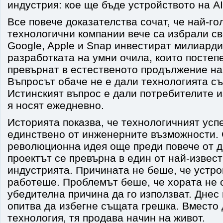
индустрия: кое ще бъде устройството на A
Все повече доказателства сочат, че най-г
технологични компании вече са избрали св
Google, Apple и Snap инвестират милиарди
разработката на умни очила, които постеп
превърнат в естественото продължение н
Въпросът обаче не е дали технологията с
Истинският въпрос е дали потребителите и
я носят ежедневно.
Историята показва, че технологичният усп
единствено от инженерните възможности. 
революционна идея още преди повече от д
проектът се превърна в един от най-извес
индустрията. Причината не беше, че устро
работеше. Проблемът беше, че хората не 
убедителна причина да го използват. Днес
опитва да избегне същата грешка. Вместо
технология, тя продава начин на живот.