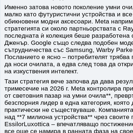
Именно затова новото поколение умни очи
малко като футуристични устройства и все
обикновени модни аксесоари. Meta наприм
стратегията си около партньорствата с Ray
последната ѝ колекция беше разработена 
Дженър. Google също следва подобен мод
сътрудничества със Samsung, Warby Parker
Посланието е ясно – потребителят трябва
да носи очилата, а едва след това да отк
на изкуствения интелект.
Тази стратегия вече започва да дава резу
тримесечие на 2026 г. Meta контролира пр
от световния пазар на умни очила**, превр
безспорния лидер в една категория, която 
практически не съществуваше. Компанията
над **7 милиона устройства** чрез своите 
EssilorLuxottica – впечатляващо постижение
все още се намира в ранната фаза на свое