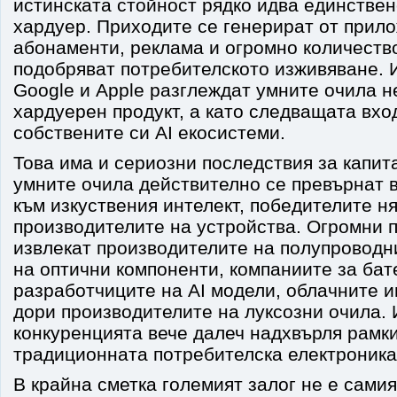
истинската стойност рядко идва единствен
хардуер. Приходите се генерират от прило
абонаменти, реклама и огромно количество
подобряват потребителското изживяване. 
Google и Apple разглеждат умните очила н
хардуерен продукт, а като следващата вхо
собствените си AI екосистеми.
Това има и сериозни последствия за капит
умните очила действително се превърнат 
към изкуствения интелект, победителите н
производителите на устройства. Огромни п
извлекат производителите на полупроводн
на оптични компоненти, компаниите за бат
разработчиците на AI модели, облачните 
дори производителите на луксозни очила.
конкуренцията вече далеч надхвърля рамк
традиционната потребителска електроника
В крайна сметка големият залог не е самия