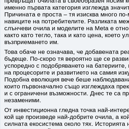
превръщат очилата в своеобразен носим к
именно първата категория изглежда значи
Причината е проста – тя изисква много по
навиците на потребителите. Разликата ме
слънчеви очила и моделите на Meta е отн
както като тегло, така и като цена, което у
възприемането им.
Това обаче не означава, че добавената ре
бъдеще. По-скоро тя вероятно ще се разви
успоредно с подобряването на батериите,
на процесорите и развитието на самия изк
Подобна еволюция вече беше наблюдаван
които първоначално също изглеждаха прек
и с ограничени възможности. Днес те са п
незаменими.
От инвестиционна гледна точка най-интере
кой ще произведе най-добрите очила, а ко
силната екосистема около тях. Историята н