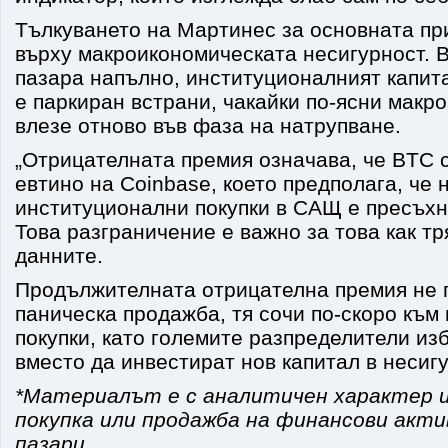
Тълкуването на Мартинес за основната пр
върху макроикономическата несигурност. 
пазара напълно, институционалният капи
е паркиран встрани, чакайки по-ясни макро
влезе отново във фаза на натрупване.
„Отрицателната премия означава, че BTC с
евтино на Coinbase, което предполага, че 
институционални покупки в САЩ е пресъхн
Това разграничение е важно за това как тр
данните.
Продължителната отрицателна премия не 
паническа продажба, тя сочи по-скоро към 
покупки, като големите разпределители изб
вместо да инвестират нов капитал в несиг
*Материалът е с аналитичен характер и
покупка или продажба на финансови акт
пазари.