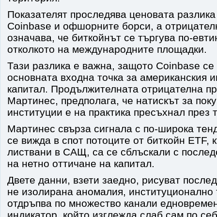
Показателят проследява ценовата разлика
Coinbase и офшорните борси, а отрицател
означава, че биткойнът се търгува по-евти
отколкото на международните площадки.
Тази разлика е важна, защото Coinbase се
основната входна точка за американския 
капитал. Продължителната отрицателна пр
Мартинес, предполага, че натискът за пок
институции е на практика пресъхнал през 
Мартинес свърза сигнала с по-широка тенд
се вижда в спот потоците от биткойн ETF, 
листвани в САЩ, са се сблъскали с после
на нетно оттичане на капитал.
Двете данни, взети заедно, рисуват после
не изолирана аномалия, институционално 
отдръпва по множество канали едновремен
индикатор, който изглежда слаб сам по себ