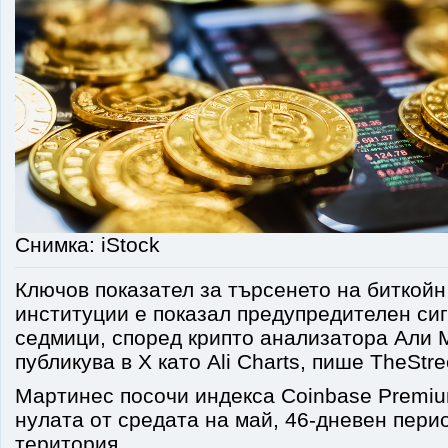
Снимка: iStock
Ключов показател за търсенето на биткойн
институции е показал предупредителен сиг
седмици, според крипто анализатора Али 
публикува в X като Ali Charts, пише TheStre
Мартинес посочи индекса Coinbase Premiu
нулата от средата на май, 46-дневен пери
територия.