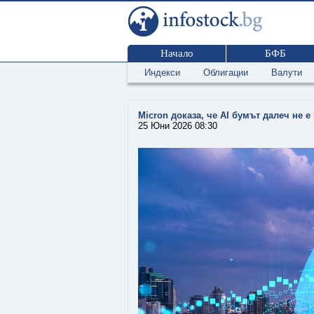
Начало
БФБ
Индекси
Облигации
Валути
Micron доказа, че AI бумът далеч не 
25 Юни 2026 08:30