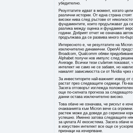
убедително.
Резултатите идват в момент, когато цел
различни истории. От една страна стоят
високи нива след ръстове от няколкосто
фундаментите, които продължават да се
разлика между оценка и фундамент вер
години. Добрият отчет не означава автом
продължава да се развива много по-бърз
Интересното е, че резултатите на Micron
изключително динамични. OpenAI предст
Broadcom, Qualcomm обяви придобиването
Alphabet получи нов импулс след решени
Average. Всички тези събития показват,
интелект не само не се забавя, но навли
намалят зависимостта си от Nvidia чрез
За инвеститорите най-важният извод от 
растат през следващите седмици. По-ва
Засега отговорът изглежда положителен
още по-силната прогноза за следващото 
данни остава изключително високо.
Това обаче не означава, че рискът е из
очакванията към Micron вече са огромни
растеж може да доведе до сериозни кор
успешно. Именно затова следващите няк
за цялата AI екосистема. Засега обаче 
в изкуствен интелект все още се ускоря
признаци на изчерпване.