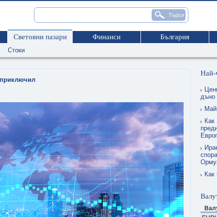
Световни пазари
Финанси
България
Стоки
Най-
е приключил
Цен
дъно
Май
Как 
преди
Евро
Ира
спора
Орму
Как
Валу
Вал