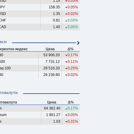
USD
1.15
0.03%
▼
JPY
158.35
0.05%
▼
USD
1.35
0.02%
▼
CHF
0.81
0.03%
▲
CAD
1.40
0.05%
▲
кси
ерентен индекс
Цена
Δ%
30
53 906.20
0.17%
▼
500
7 731.12
0.11%
▼
aq 100
29 516.20
0.25%
▼
30
26 236.80
0.02%
▼
товалути
птовалута
Цена
Δ%
in
64 362.40
0.17%
▲
reum
1 901.27
0.05%
▼
e
1.03
0.31%
▼