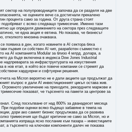
ият сектор на полупроводниците започва да се разделя на две
 опасенията, че оценките вече са достигнали прекалено
тин процента само за година. От друга страна стоят
 подобряват с всяко следващо тримесечие. Именно тази
оятно ще определя движението на сектора през следващите
атично, че една акция е евтина. Но показва, че бизнесът
о, отколкото мнозина очакваха.
 се появиха в ден, когато новините в AI сектора бяха
ави първия си собствен AI чип, разработен съвместно с
 на AI компанията Modular за близо 4 млрд. долара, а
ето да бъде включена в индекса Dow Jones Industrial
 че надпреварата за инфраструктурата на изкуствения
за в нов етап, в който все повече компании се стремят да
 собствени хардуерни и софтуерни решения.
отчета на Micron вероятно не е дали акциите ще продължат да
жният въпрос е дали AI инвестиционният цикъл остава жив.
. Огромното увеличение на приходите, рекордните маржове и
тримесечие показват, че търсенето на памети за центрове за
чезнал. След поскъпване от над 800% за дванадесет месеца
. При подобни оценки всяко бъдещо забавяне в темпа на
екции, дори ако самият бизнес продължава да се развива
олко тримесечия ще бъдат критични не само за Micron, но и
компанията изпраща ясно послание към пазара – инвестициите
ват, а търсенето на ключови компоненти далеч не показва