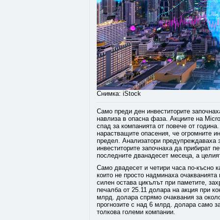
Снимка: iStock
Само преди ден инвеститорите започнах
навлиза в опасна фаза. Акциите на Micr
спад за компанията от повече от година.
нарастващите опасения, че огромните ин
предел. Анализатори предупреждаваха з
инвеститорите започнаха да прибират пе
последните дванадесет месеца, а целият
Само двадесет и четири часа по-късно к
които не просто надминаха очакванията 
силен остава цикълът при паметите, зах
печалба от 25.11 долара на акция при к
млрд. долара спрямо очаквания за около
прогнозите с над 6 млрд. долара само з
толкова големи компании.