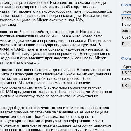
за следващото тримесечие. Ръководството очаква приходи
Фючъ
лстрийт прогнозираше приблизително 43 млрд. долара.
казва, че търсенето на високоскоростна памет продължава да
Фюч
азарът предполагаше само преди няколко дни. Инвеститорите
Петро
търговия акциите на Micron скочиха с над 18%,
дния спад.
Петр
Злат
ероятно не беше печалбата, нито приходите. Истинската
достигна впечатляващите 84.9%. Това е ниво, което само
Среб
ически недостижимо за производител на памети. Исторически
Пшен
цикличните компании в полупроводниковата индустрия. В
DRAM и NAND паметите се сриваха, маржовете изчезваха, а
агуба. Днес ситуацията е коренно различна. Благодарение на
 за данни и ограничените производствени мощности, Micron
Фючъ
ът почти не е виждал.
Сро
 пазарът постепенно започва да осъзнава. В продължение на
US 10
 бяха разглеждани като класически цикличен бизнес, зависим
три, смартфони и потребителска електроника. Днес
Germ
ъвременен AI сървър използва многократно повече
UK Lo
 корпоративни системи. С всяко ново поколение езикови
DRAM продължават да растат. Това означава, че Micron вече
критична инфраструктура за развитието на изкуствения
рите да бъдат толкова чувствителни към всяка новина около
азарът премина от страхове за забавяне на AI инвестициите
ключително силен. Подобна волатилност всъщност е
ат в центъра на големи структурни трансформации. Когато
тклонение от прогнозите може да доведе до огромни движения
пя не просто да оправдае тези очаквания, а да ги надмине