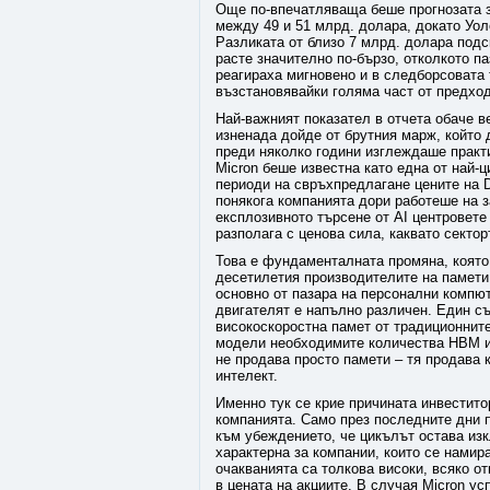
Още по-впечатляваща беше прогнозата 
между 49 и 51 млрд. долара, докато Уо
Разликата от близо 7 млрд. долара подс
расте значително по-бързо, отколкото п
реагираха мигновено и в следборсовата 
възстановявайки голяма част от предхо
Най-важният показател в отчета обаче в
изненада дойде от брутния марж, който 
преди няколко години изглеждаше практ
Micron беше известна като една от най-
периоди на свръхпредлагане цените на 
понякога компанията дори работеше на з
експлозивното търсене от AI центровете
разполага с ценова сила, каквато сектор
Това е фундаменталната промяна, която
десетилетия производителите на памети
основно от пазара на персонални компю
двигателят е напълно различен. Един с
високоскоростна памет от традиционните
модели необходимите количества HBM и 
не продава просто памети – тя продава 
интелект.
Именно тук се крие причината инвестито
компанията. Само през последните дни п
към убеждението, че цикълът остава из
характерна за компании, които се намир
очакванията са толкова високи, всяко о
в цената на акциите. В случая Micron ус