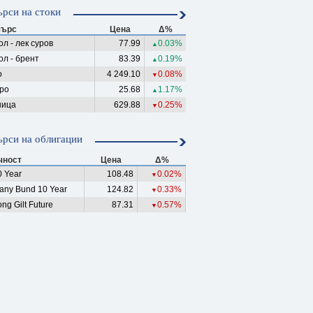
рси на стоки
ърс
Цена
Δ%
л - лек суров
77.99
0.03%
▲
ол - брент
83.39
0.19%
▲
о
4 249.10
0.08%
▼
ро
25.68
1.17%
▲
ица
629.88
0.25%
▼
рси на облигации
чност
Цена
Δ%
 Year
108.48
0.02%
▼
any Bund 10 Year
124.82
0.33%
▼
ng Gilt Future
87.31
0.57%
▼