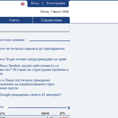
Вход
Регистрация
|
Петък, 7 Август 2026
Света
Справочник
четени новини
ите на петрола паднаха до триседмично
къл Бъри отново предупреждава за срив!
Novo Nordisk загуби най-голямото си
мство? История за структурния проблем в
па
н и Оман постигнаха принципно
зумение за корабоплаването през
зкия проток
 Google разширява своята AI империя?
ти
ута
Цена
Δ%