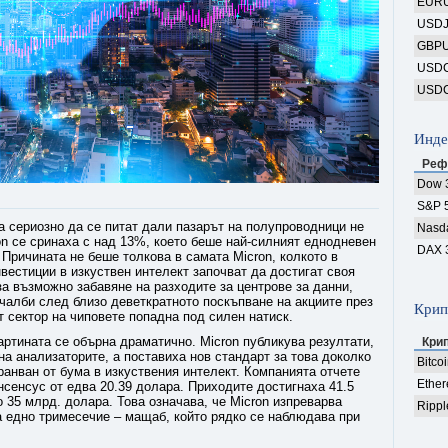
EUR
USD
GBP
USD
USD
Инде
Реф
Dow 
S&P 
а сериозно да се питат дали пазарът на полупроводници не
Nasd
on се сринаха с над 13%, което беше най-силният еднодневен
DAX 
 Причината не беше толкова в самата Micron, колкото в
вестиции в изкуствен интелект започват да достигат своя
а възможно забавяне на разходите за центрове за данни,
чалби след близо деветкратното поскъпване на акциите през
Крип
 сектор на чиповете попадна под силен натиск.
артината се обърна драматично. Micron публикува резултати,
Кри
на анализаторите, а поставиха нов стандарт за това доколко
Bitco
ранван от бума в изкуствения интелект. Компанията отчете
Ethe
онсенсус от едва 20.39 долара. Приходите достигнаха 41.5
 35 млрд. долара. Това означава, че Micron изпреварва
Rippl
а едно тримесечие – мащаб, който рядко се наблюдава при