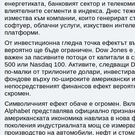
енергетиката, банковият сектор и телекоми
влиятелните сегменти в индекса. Днес теж
измества към компании, които генерират с
софтуер, облачни услуги, изкуствен интеле
платформи.
От инвестиционна гледна точка ефектът въ
вероятно ще бъде ограничен. Dow Jones е
важен за пасивните потоци от капитали в 
500 или Nasdaq 100. Активите, следващи D
по-малки от трилионите долари, инвестира
фондове върху по-широките американски и
непосредственият финансов ефект вероят
скромен.
Символичният ефект обаче е огромен. Вкл
Alphabet представлява официално признан
американската икономика навлиза в нова 
поколения индустриалната мощ се измерв
производство на автомобили, нефт и стома