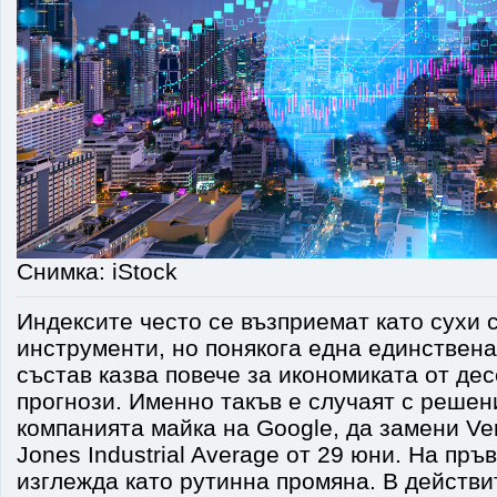
Снимка: iStock
Индексите често се възприемат като сухи 
инструменти, но понякога една единствена
състав казва повече за икономиката от дес
прогнози. Именно такъв е случаят с решен
компанията майка на Google, да замени Ve
Jones Industrial Average от 29 юни. На пръ
изглежда като рутинна промяна. В действи