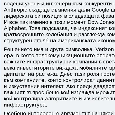
водещи учени и инженери към конкуренти 
Anthropic създаде съмнения дали Google щ
лидерската си позиция в следващата фаза
И все пак именно в този момент Dow Jone
Alphabet. Това подсказва, че индексният к
краткосрочните колебания и разглежда ко
структурен стълб на американската иконом
Решението има и друга символика. Verizon
ера, в която телекомуникационните операт
важните инфраструктурни компании в свет
века инвеститорите виждаха мобилните мр
двигател на растежа. Днес тази роля пост
към компаниите, които контролират даннит
и изкуствения интелект. Ако преди двадесе
важният въпрос беше кой изгражда мрежит
кой контролира алгоритмите и изчислител
инфраструктура.
Особено интересен е аргументът на някои