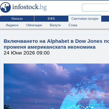
Начало
БФБ
Световни пазари
Индекси
Облигации
Валути
Стоки
Включването на Alphabet в Dow Jones по
променя американската икономика
24 Юни 2026 09:00