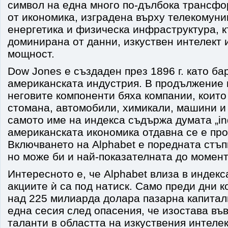
символ на една много по-дълбока трансфо
от икономика, изградена върху телекомун
енергетика и физическа инфраструктура, к
доминирана от данни, изкуствен интелект 
мощност.
Dow Jones е създаден през 1896 г. като б
американската индустрия. В продължение 
неговите компоненти бяха компании, коит
стомана, автомобили, химикали, машини и
самото име на индекса съдържа думата „indu
американската икономика отдавна се е пр
Включването на Alphabet е поредната стъп
но може би и най-показателната до момент
Интересното е, че Alphabet влиза в индекс
акциите ѝ са под натиск. Само преди дни 
над 225 милиарда долара пазарна капитал
една сесия след опасения, че изостава във
таланти в областта на изкуствения интелек