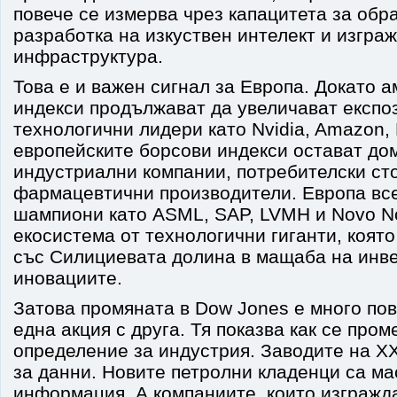
повече се измерва чрез капацитета за обр
разработка на изкуствен интелект и изгра
инфраструктура.
Това е и важен сигнал за Европа. Докато 
индекси продължават да увеличават експо
технологични лидери като Nvidia, Amazon, M
европейските борсови индекси остават до
индустриални компании, потребителски сто
фармацевтични производители. Европа вс
шампиони като ASML, SAP, LVMH и Novo No
екосистема от технологични гиганти, която
със Силициевата долина в мащаба на инв
иновациите.
Затова промяната в Dow Jones е много пов
една акция с друга. Тя показва как се про
определение за индустрия. Заводите на XX
за данни. Новите петролни кладенци са ма
информация. А компаниите, които изгражд