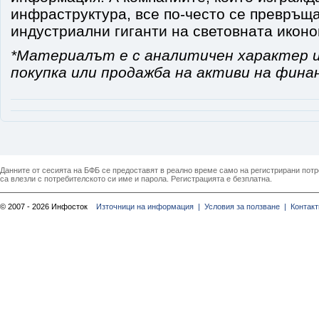
инфраструктура, все по-често се превръща
индустриални гиганти на световната иконо
*Материалът е с аналитичен характер и
покупка или продажба на активи на фина
Данните от сесията на БФБ се предоставят в реално време само на регистрирани потреб
са влезли с потребителското си име и парола. Регистрацията е безплатна.
© 2007 - 2026 Инфосток
Източници на информация |
Условия за ползване |
Контакт