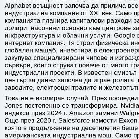
Alphabet всъщност започва да прилича все
индустриална компания от XXI век. Само п
компанията планира капиталови разходи з
долари, насочени основно към центрове за
инфраструктура и облачни услуги. Google 
интернет компания. Тя строи физическа и
глобален мащаб, инвестира в електроенер
закупува специализирани чипове и изграж
сървъри, които струват повече от много т
индустриални проекти. В известен смисъл
център за данни започва да играе ролята, 
заводите, електроцентралите и железопът
Това не е изолиран случай. През последн
Jones постепенно се трансформира. Nvidi
индекса през 2024 г. Amazon замени Walgr
Още през 2020 г. Salesforce измести Exxon
която в продължение на десетилетия беше
американската индустриална мощ. Само п