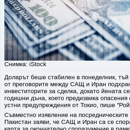
Снимка: iStock
Доларът беше стабилен в понеделник, тъй 
от преговорите между САЩ и Иран подхра
инвеститорите за сделка, докато йената с
годишни дъна, което предизвика опасения 
устни предупреждения от Токио, пише "Рой
Съвместно изявление на посредническите
Пакистан заяви, че САЩ и Иран са се спор
карта за окончателно споразумение в рамки