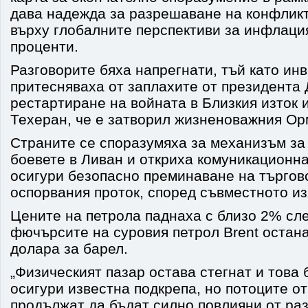
дава надежда за разрешаване на конфликт
върху глобалните перспективи за инфлаци
проценти.
Разговорите бяха напрегнати, тъй като ин
притесняваха от заплахите от президента
рестартиране на войната в Близкия изток 
Техеран, че е затворил жизненоважния Ор
Страните се споразумяха за механизъм за
боевете в Ливан и откриха комуникационна
осигури безопасно преминаване на търгов
оспорвания проток, според съвместното и
Цените на петрола паднаха с близо 2% сле
фючърсите на суровия петрол Brent остана
долара за барел.
„Физическият пазар остава стегнат и това 
осигури известна подкрепа, но потоците от
продължат да бъдат силно повлияни от раз