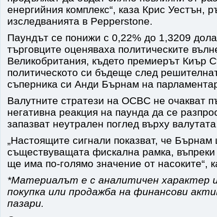
енергийния комплекс“, каза Крис Уестън, р
изследванията в Pepperstone.
Паундът се понижи с 0,22% до 1,3209 дола
търговците оценяваха политическите вълн
Великобритания, където премиерът Киър 
политическото си бъдеще след решителна
съперника си Анди Бърнам на парламентар
Валутните стратези на OCBC не очакват 
негативна реакция на паунда да се разпро
запазват неутрален поглед върху валутата
„Настоящите сигнали показват, че Бърнам
съществуващата фискална рамка, въпреки
ще има по-голямо значение от насоките“, к
*Материалът е с аналитичен характер и
покупка или продажба на финансови акт
пазари.