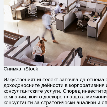
Снимка: iStock
Изкуственият интелект започва да отнема 
доходоносните дейности в корпоративния с
консултантските услуги. Според инвестит
компании, които доскоро плащаха милион
консултанти за стратегически анализи и о