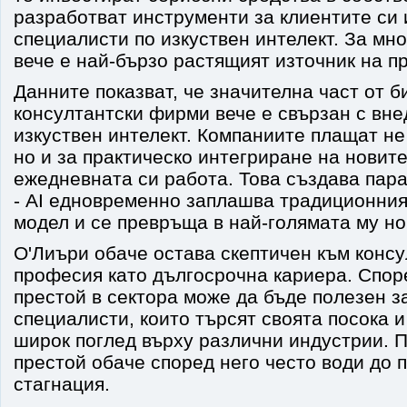
разработват инструменти за клиентите си 
специалисти по изкуствен интелект. За мно
вече е най-бързо растящият източник на п
Данните показват, че значителна част от 
консултантски фирми вече е свързан с вне
изкуствен интелект. Компаниите плащат не
но и за практическо интегриране на новите
ежедневната си работа. Това създава пар
- AI едновременно заплашва традиционния
модел и се превръща в най-голямата му но
О'Лиъри обаче остава скептичен към консу
професия като дългосрочна кариера. Спор
престой в сектора може да бъде полезен з
специалисти, които търсят своята посока и
широк поглед върху различни индустрии. 
престой обаче според него често води до
стагнация.