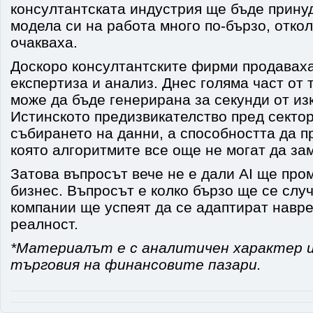
консултантската индустрия ще бъде прину
модела си на работа много по-бързо, отко
очакваха.
Доскоро консултантските фирми продаваха
експертиза и анализ. Днес голяма част от
може да бъде генерирана за секунди от изк
Истинското предизвикателство пред сектор
събирането на данни, а способността да п
която алгоритмите все още не могат да за
Затова въпросът вече не е дали AI ще про
бизнес. Въпросът е колко бързо ще се случ
компании ще успеят да се адаптират навр
реалност.
*Материалът е с аналитичен характер и
търговия на финансовите пазари.