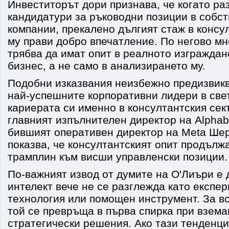
Инвеститорът дори признава, че когато ра
кандидатури за ръководни позиции в собст
компании, прекалено дългият стаж в консу
му прави добро впечатление. По негово м
трябва да имат опит в реалното изграждан
бизнес, а не само в анализирането му.
Подобни изказвания неизбежно предизвикв
най-успешните корпоративни лидери в све
кариерата си именно в консултантския сект
главният изпълнителен директор на Alphab
бившият оперативен директор на Meta Шер
показва, че консултантският опит продълж
трамплин към висши управленски позиции.
По-важният извод от думите на О'Лиъри е 
интелект вече не се разглежда като експе
технология или помощен инструмент. За в
той се превръща в първа спирка при взема
стратегически решения. Ако тази тенденц