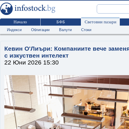
Начало
БФБ
Световни пазари
Индекси
Облигации
Валути
Стоки
Кевин О'Лиъри: Компаниите вече заменя
с изкуствен интелект
22 Юни 2026 15:30