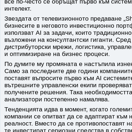
все по-често се обръщат първо към систем
интелект.
Звездата от телевизионното предаване „Sha
бизнесите в неговото инвестиционно порт
използват AI за задачи, които традиционн
възложени на консултантски гиганти. Сред
дистрибуторски мрежи, логистика, управл
и оптимизиране на бизнес процеси.
По думите му промяната е настъпила изне
Само за последните две години компаниит
поставят въпросите първо към AI системите
вътрешните управленски екипи проверяват
получените решения. Така необходимостта
анализатори постепенно намалява.
Тенденцията идва в момент, когато големи
компании се опитват да се адаптират към 
реалност. Вместо да се противопоставят н
те инвестират сериозни средства в собст