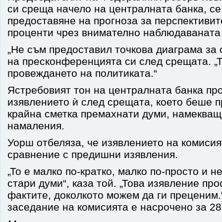
си среща начело на централната банка, се
предоставяне на прогноза за перспективит
проценти чрез внимателно наблюдаваната 
„Не съм предоставил точкова диаграма за 
на пресконференцията си след срещата. „Т
провеждането на политиката.“
Ястребовият тон на централната банка про
изявлението ѝ след срещата, което беше п
крайна сметка премахнати думи, намекващ
намаления.
Уорш отбеляза, че изявлението на комисият
сравнение с предишни изявления.
„То е малко по-кратко, малко по-просто и н
стари думи“, каза той. „Това изявление про
фактите, доколкото можем да ги преценим
заседание на комисията е насрочено за 28