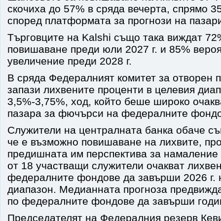
скочиха до 57% в сряда вечерта, спрямо 3
според платформата за прогнози на пазар
Търговците на Kalshi също така виждат 72
повишаване преди юли 2027 г. и 85% вероя
увеличение преди 2028 г.
В сряда Федералният комитет за отворен 
запази лихвените проценти в целевия диап
3,5%-3,75%, ход, който беше широко очакв
пазара за фючърси на федералните фондо
Служители на централната банка обаче съ
че е възможно повишаване на лихвите, пр
предишната им перспектива за намаление 
от 18 участващи служители очакват лихвен
федералните фондове да завърши 2026 г. 
диапазон. Медианната прогноза предвижд
по федералните фондове да завърши годи
Председателят на Федералния резерв Кев