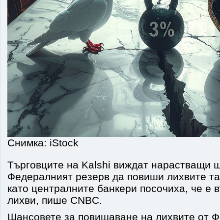
Снимка: iStock
Търговците на Kalshi виждат нарастващи 
Федералният резерв да повиши лихвите та
като централните банкери посочиха, че е 
лихви, пише CNBC.
Шансовете за повишаване на лихвите от Фе