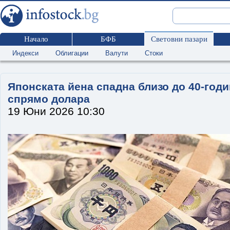
Начало
БФБ
Световни пазари
Индекси
Облигации
Валути
Стоки
Японската йена спадна близо до 40-год
спрямо долара
19 Юни 2026 10:30