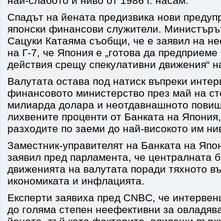
най-слабото ѝ ниво от 1986 г. насам.
Спадът на йената предизвика нови предуп
японски финансови служители. Министъръ
Сацуки Катаяма съобщи, че е заявил на н
на Г-7, че Япония е „готова да предприем
действия срещу спекулативни движения“ н
Валутата остава под натиск въпреки интер
финансовото министерство през май на ст
милиарда долара и неотдавнашното пови
лихвените проценти от Банката на Япония
разходите по заеми до най-високото им нив
Заместник-управителят на Банката на Япо
заявил пред парламента, че централната б
движенията на валутата поради тяхното в
икономиката и инфлацията.
Експерти заявиха пред CNBC, че интервен
до голяма степен неефективни за овладяв