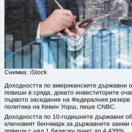
Снимка: iStock
Доходността по американските държавни о
повиши в сряда, докато инвеститорите оча
първото заседание на Федералния резерв 
политика на Кевин Уорш, пише CNBC.
Доходността по 10-годишните държавни о
ключовият бенчмарк за държавните заеми
повиши с над 1 базисен пункт до 4,439%.