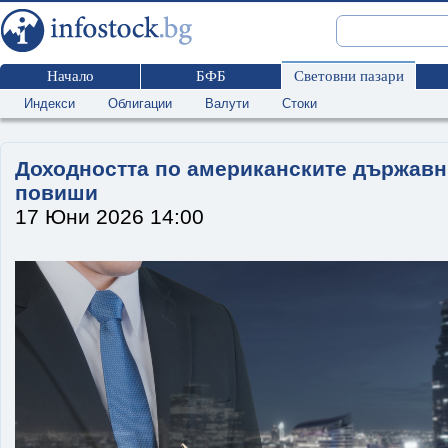
Начало
БФБ
Световни пазари
Индекси
Облигации
Валути
Стоки
Доходността по американските държавн
повиши
17 Юни 2026 14:00