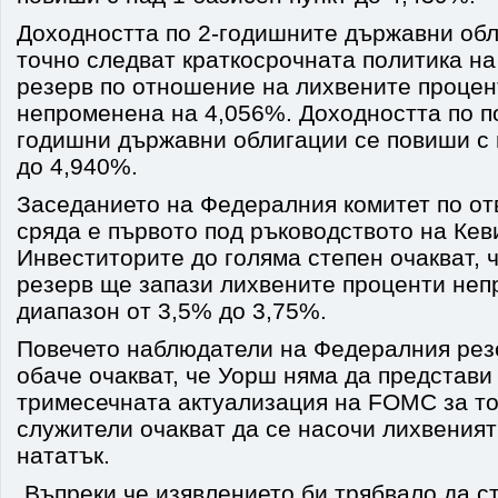
Доходността по 2-годишните държавни обли
точно следват краткосрочната политика н
резерв по отношение на лихвените процен
непроменена на 4,056%. Доходността по п
годишни държавни облигации се повиши с 
до 4,940%.
Заседанието на Федералния комитет по от
сряда е първото под ръководството на Кев
Инвеститорите до голяма степен очакват,
резерв ще запази лихвените проценти неп
диапазон от 3,5% до 3,75%.
Повечето наблюдатели на Федералния рез
обаче очакват, че Уорш няма да представи 
тримесечната актуализация на FOMC за то
служители очакват да се насочи лихвеният
нататък.
„Въпреки че изявлението би трябвало да с