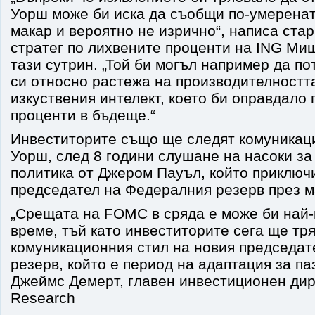
Уорш може би иска да съобщи по-умерената
макар и вероятно не изрично“, написа ста
стратег по лихвените проценти на ING Ми
тази сутрин. „Той би могъл например да п
си относно растежа на производителността
изкуствения интелект, което би оправдало 
проценти в бъдеще.“
Инвеститорите също ще следят комуникац
Уорш, след 8 години слушане на насоки за
политика от Джером Пауъл, който приключ
председател на Федералния резерв през м
„Срещата на FOMC в сряда е може би най-
време, тъй като инвеститорите сега ще тря
комуникационния стил на новия председа
резерв, който е период на адаптация за па
Джеймс Демерт, главен инвестиционен дире
Research