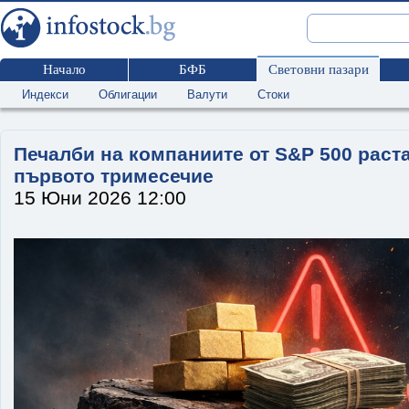
Начало
БФБ
Световни пазари
Индекси
Облигации
Валути
Стоки
Печалби на компаниите от S&P 500 раста
първото тримесечие
15 Юни 2026 12:00