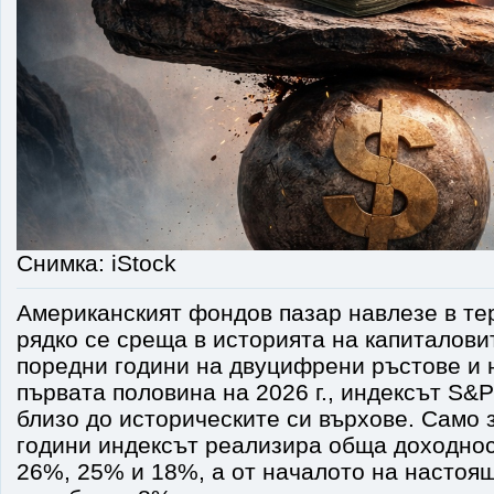
Снимка: iStock
Американският фондов пазар навлезе в те
рядко се среща в историята на капиталови
поредни години на двуцифрени ръстове и 
първата половина на 2026 г., индексът S&
близо до историческите си върхове. Само 
години индексът реализира обща доходнос
26%, 25% и 18%, а от началото на настоя