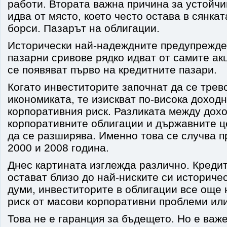
работи. Втората важна причина за устойчи
идва от място, което често остава в сянка
борси. Пазарът на облигации.
Исторически най-надеждните предупрежде
пазарни сривове рядко идват от самите ак
се появяват първо на кредитните пазари.
Когато инвеститорите започнат да се трев
икономиката, те изискват по-висока доходн
корпоративния риск. Разликата между дох
корпоративните облигации и държавните ц
да се разширява. Именно това се случва п
2000 и 2008 година.
Днес картината изглежда различно. Креди
остават близо до най-ниските си историчес
думи, инвеститорите в облигации все още
риск от масови корпоративни проблеми ил
Това не е гаранция за бъдещето. Но е важе