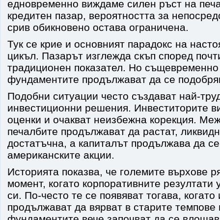
едновременно виждаме силен ръст на печ
кредитен пазар, вероятността за непосре
срив обикновено остава ограничена.
Тук се крие и основният парадокс на наст
цикъл. Пазарът изглежда скъп според почт
традиционен показател. Но същевременно 
фундаментите продължават да се подобря
Подобни ситуации често създават най-тру
инвестиционни решения. Инвеститорите в
оценки и очакват неизбежна корекция. Ме
печалбите продължават да растат, ликвидн
достатъчна, а капиталът продължава да се
американските акции.
Историята показва, че големите върхове р
момент, когато корпоративните резултати 
си. По-често те се появяват тогава, когато
продължават да вярват в старите темпове 
фундаментите вече започват да се влошав