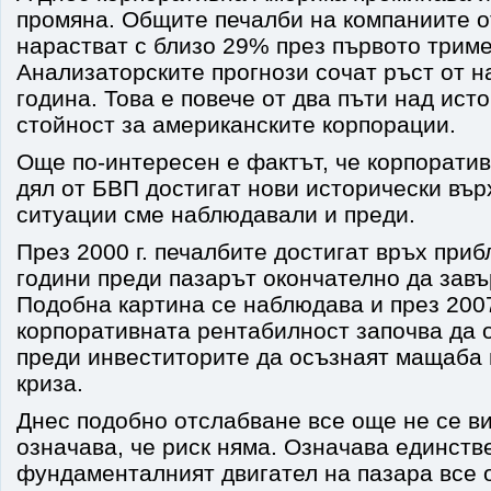
промяна. Общите печалби на компаниите о
нарастват с близо 29% през първото триме
Анализаторските прогнози сочат ръст от н
година. Това е повече от два пъти над ист
стойност за американските корпорации.
Още по-интересен е фактът, че корпоратив
дял от БВП достигат нови исторически въ
ситуации сме наблюдавали и преди.
През 2000 г. печалбите достигат връх приб
години преди пазарът окончателно да завъ
Подобна картина се наблюдава и през 2007 
корпоративната рентабилност започва да 
преди инвеститорите да осъзнаят мащаба
криза.
Днес подобно отслабване все още не се ви
означава, че риск няма. Означава единств
фундаменталният двигател на пазара все