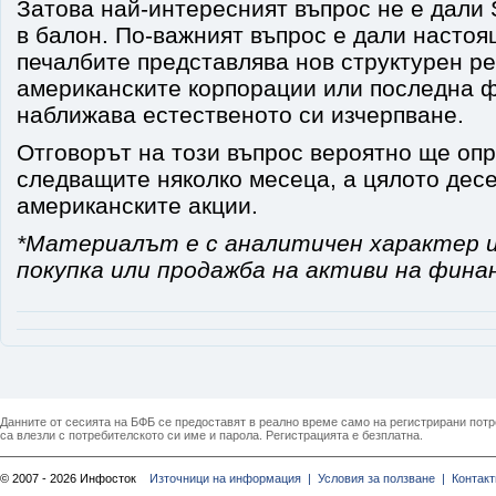
Затова най-интересният въпрос не е дали
в балон. По-важният въпрос е дали настоя
печалбите представлява нов структурен р
американските корпорации или последна ф
наближава естественото си изчерпване.
Отговорът на този въпрос вероятно ще оп
следващите няколко месеца, а цялото дес
американските акции.
*Материалът е с аналитичен характер и
покупка или продажба на активи на фина
Данните от сесията на БФБ се предоставят в реално време само на регистрирани потреб
са влезли с потребителското си име и парола. Регистрацията е безплатна.
© 2007 - 2026 Инфосток
Източници на информация |
Условия за ползване |
Контакт