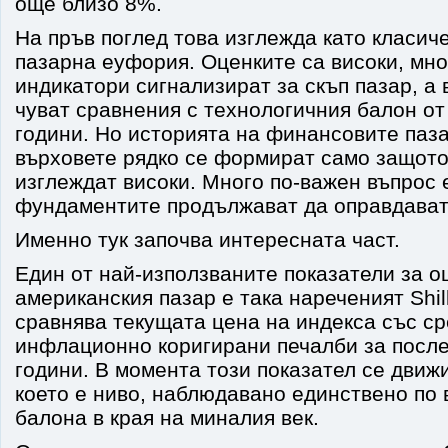
още близо 8%.
На пръв поглед това изглежда като класич
пазарна еуфория. Оценките са високи, мн
индикатори сигнализират за скъп пазар, а 
чуват сравнения с технологичния балон от 
години. Но историята на финансовите паза
върховете рядко се формират само защото
изглеждат високи. Много по-важен въпрос 
фундаментите продължават да оправдават 
Именно тук започва интересната част.
Един от най-използваните показатели за о
американския пазар е така нареченият Shill
сравнява текущата цена на индекса със с
инфлационно коригирани печалби за после
години. В момента този показател се движи
което е ниво, наблюдавано единствено по 
балона в края на миналия век.