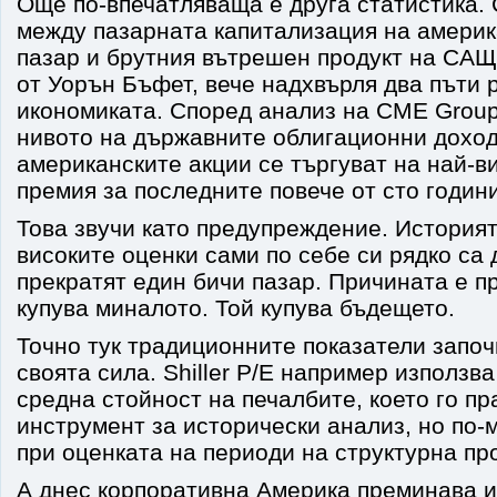
Още по-впечатляваща е друга статистика.
между пазарната капитализация на амери
пазар и брутния вътрешен продукт на САЩ
от Уорън Бъфет, вече надхвърля два пъти 
икономиката. Според анализ на CME Group
нивото на държавните облигационни доход
американските акции се търгуват на най-в
премия за последните повече от сто години
Това звучи като предупреждение. Историят
високите оценки сами по себе си рядко са 
прекратят един бичи пазар. Причината е п
купува миналото. Той купува бъдещето.
Точно тук традиционните показатели започв
своята сила. Shiller P/E например използв
средна стойност на печалбите, което го пр
инструмент за исторически анализ, но по-
при оценката на периоди на структурна пр
А днес корпоративна Америка преминава и