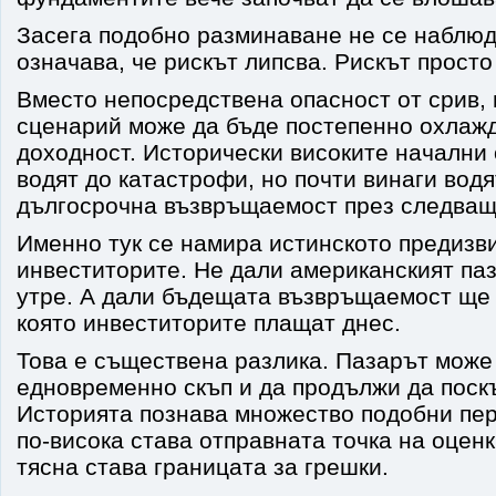
Засега подобно разминаване не се наблюд
означава, че рискът липсва. Рискът просто
Вместо непосредствена опасност от срив, 
сценарий може да бъде постепенно охлаж
доходност. Исторически високите начални 
водят до катастрофи, но почти винаги водя
дългосрочна възвръщаемост през следващ
Именно тук се намира истинското предизв
инвеститорите. Не дали американският па
утре. А дали бъдещата възвръщаемост ще 
която инвеститорите плащат днес.
Това е съществена разлика. Пазарът може
едновременно скъп и да продължи да поск
Историята познава множество подобни пер
по-висока става отправната точка на оценк
тясна става границата за грешки.