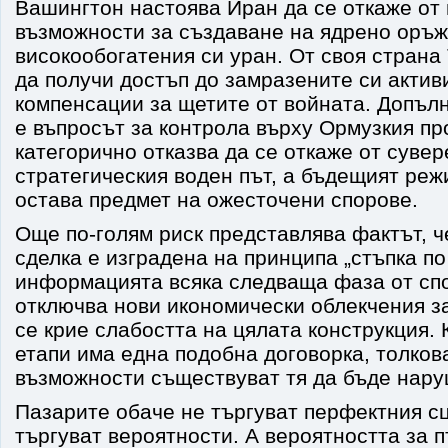
Вашингтон настоява Иран да се откаже от 
възможности за създаване на ядрено оръж
високообогатения си уран. От своя страна
да получи достъп до замразените си активи
компенсации за щетите от войната. Допъл
е въпросът за контрола върху Ормузкия пр
категорично отказва да се откаже от сувер
стратегическия воден път, а бъдещият ре
остава предмет на ожесточени спорове.
Още по-голям риск представлява фактът, 
сделка е изградена на принципа „стъпка по
информацията всяка следваща фаза от сп
отключва нови икономически облекчения з
се крие слабостта на цялата конструкция. 
етапи има една подобна договорка, толков
възможности съществуват тя да бъде нару
Пазарите обаче не търгуват перфектния с
търгуват вероятности. А вероятността за