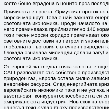
която беше вградена в цените през послед
Причината е проста. Ормузкият проток не 
морски маршрут. Това е най-важната енер
световната икономика. Преди началото на
него преминаваха приблизително 140 кора
този тесен морски коридор преминават ок
световните доставки на петрол и значителн
глобалната търговия с втечнен природен га
блокада означава милиарди долари загуби 
световната икономика.
От европейска гледна точка залогът е още
САЩ разполагат със собствено производст
природен газ, Европа остава силно зависи
енергийни ресурси. След енергийната криза
европейските икономики така и не успяха 
възстановят конкурентоспособността си с
американската индустрия. Нов скок на ене
нанесъл тежък удар върху производствения