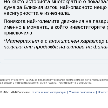
Но както историята многократно е показвал
дума за Близкия изток, най-опасното нещо
несигурността е изчезнала.
Понякога най-големите движения на пазар
именно в момента, в който инвеститорите 
приключила.
*Материалът е с аналитичен характер и
покупка или продажба на активи на фина
Данните от сесията на БФБ се предоставят в реално време само на регистрирани потреб
са влезли с потребителското си име и парола. Регистрацията е безплатна.
© 2007 - 2026 Инфосток
Източници на информация |
Условия за ползване |
Контакт