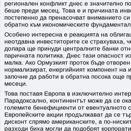
регионален конфликт днес е значително по
беше преди месец. Това е и причината ин
постепенно да пренасочват вниманието си
обратно към икономическите фундаментал
Особено интересна е реакцията на облига
неотдавна инвеститорите се страхуваха, ч
долара ще принуди централните банки отн
паричната политика. Днес тази опасност и
малка. Ако Ормузкият проток бъде отворен
нормализират, енергийният компонент на
започне да работи в обратна посока още 
месеци.
Това поставя Европа в изключително интер
Парадоксално, континентът може да се ока
големите бенефициенти от евентуалното 
Европейските акции продължават да се тъ
дисконт спрямо американските, а по-ниски
разходи биха могли да подобрят корпорат