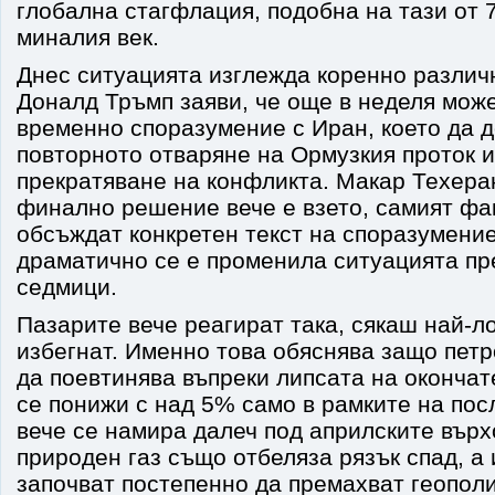
глобална стагфлация, подобна на тази от 
миналия век.
Днес ситуацията изглежда коренно различ
Доналд Тръмп заяви, че още в неделя мож
временно споразумение с Иран, което да 
повторното отваряне на Ормузкия проток 
прекратяване на конфликта. Макар Техеран
финално решение вече е взето, самият фак
обсъждат конкретен текст на споразумение
драматично се е променила ситуацията пр
седмици.
Пазарите вече реагират така, сякаш най-л
избегнат. Именно това обяснява защо пет
да поевтинява въпреки липсата на окончате
се понижи с над 5% само в рамките на пос
вече се намира далеч под априлските върх
природен газ също отбеляза рязък спад, а
започват постепенно да премахват геопол