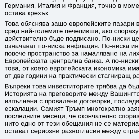
Германия, Италия и Франция, точно в моме
остава крехък.
Това обяснява защо европейските пазари 
сред най-големите печеливши, ако спораз
действително бъде подписано. По-ниски ц
означават по-ниска инфлация. По-ниска и
повече пространство за намаляване на лих
Европейската централна банка. А по-ниски
това, от което европейската икономика им
от две години на практически стагниращ р
Въпреки това инвеститорите трябва да бъ
Историята на преговорите между Вашингто
изпълнена с провалени договорки, последв
ескалации. Самият Тръмп многократно зая
последните месеци, че окончателно спораз
нито едно от тези обещания не се матери
остават сериозни разногласия между стра