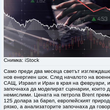
Снимка: iStock
Само преди два месеца светът изглеждаше
нов енергиен шок. След началото на воен
САЩ, Израел и Иран в края на февруари, 
започнаха да моделират сценарии, които 
немислими. Цената на петрола Brent прем
125 долара за барел, европейският природ
рязко, а анализаторите започнаха да говор