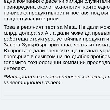
една компания с десетки хиляди служители
пренаредена около технология, която ед
по-висока продуктивност и поставя под въп
съществуващите роли.
Това е реалният тест за Meta. Не дали мо
млрд. долара за AI, а дали може да превър
работеща структура, устойчиви продукти и
Засега Зукърбърг признава, че пътят няма 
Въпросът е дали грешките ще останат упр
превърнат в симптом на по-дълбок проблем
големите технологични компании преследв
интелект.
*Материалът е с аналитичен характер и
инвестиционен съвет.