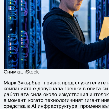
Снимка: iStock
Марк Зукърбърг призна пред служителите н
компанията е допуснала грешки в опита си
работната сила около изкуствения интелек
в момент, когато технологичният гигант и
средства в AI инфраструктура, променя в