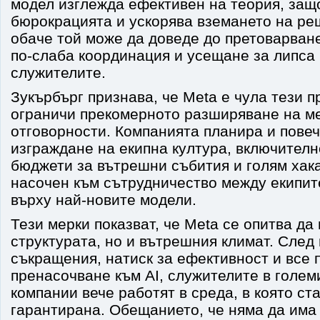
модел изглежда ефективен на теория, защ
бюрокрацията и ускорява вземането на ре
обаче той може да доведе до претоварван
по-слаба координация и усещане за липса 
служителите.
Зукърбърг признава, че Meta е чула тези 
ограничи прекомерното разширяване на м
отговорности. Компанията планира и пове
изграждане на екипна култура, включителн
бюджети за вътрешни събития и голям хак
насочен към сътрудничество между екипит
върху най-новите модели.
Тези мерки показват, че Meta се опитва да
структурата, но и вътрешния климат. След
съкращения, натиск за ефективност и все 
пренасочване към AI, служителите в голем
компании вече работят в среда, в която ст
гарантирана. Обещанието, че няма да има