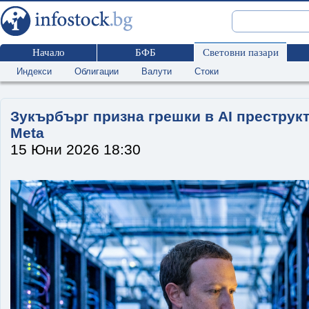
Начало
БФБ
Световни пазари
Индекси
Облигации
Валути
Стоки
Зукърбърг призна грешки в AI преструк
Meta
15 Юни 2026 18:30