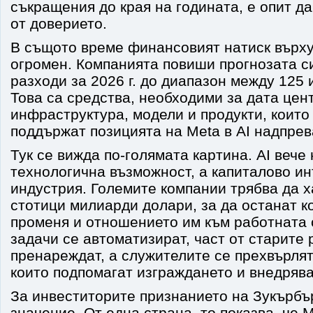
съкращения до края на годината, е опит да
от доверието.
В същото време финансовият натиск върху
огромен. Компанията повиши прогнозата с
разходи за 2026 г. до диапазон между 125 
Това са средства, необходими за дата цен
инфраструктура, модели и продукти, които
поддържат позицията на Meta в AI надпрев
Тук се вижда по-голямата картина. AI вече
технологична възможност, а капиталово и
индустрия. Големите компании трябва да х
стотици милиарди долари, за да останат к
променя и отношението им към работната 
задачи се автоматизират, част от старите 
пренареждат, а служителите се прехвърлят
които подпомагат изграждането и внедрява
За инвеститорите признанието на Зукърбъ
значение. От една страна, то показва, че M