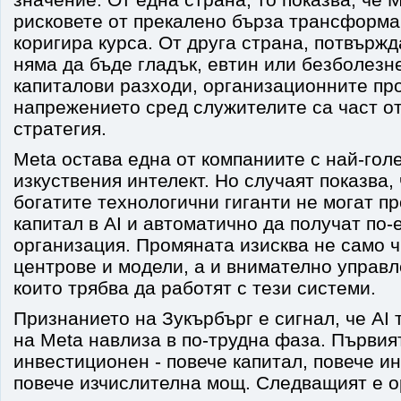
рисковете от прекалено бърза трансформа
коригира курса. От друга страна, потвържд
няма да бъде гладък, евтин или безболезн
капиталови разходи, организационните пр
напрежението сред служителите са част от
стратегия.
Meta остава една от компаниите с най-гол
изкуствения интелект. Но случаят показва,
богатите технологични гиганти не могат пр
капитал в AI и автоматично да получат по
организация. Промяната изисква не само ч
центрове и модели, а и внимателно управл
които трябва да работят с тези системи.
Признанието на Зукърбърг е сигнал, че A
на Meta навлиза в по-трудна фаза. Първия
инвестиционен - повече капитал, повече и
повече изчислителна мощ. Следващият е о