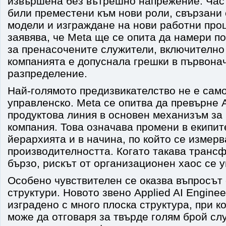
извършена без вътрешно напрежение. Част
били преместени към нови роли, свързани 
модели и изграждане на нови работни про
заявява, че Meta ще се опита да намери 
за пренасочените служители, включително 
компанията е допуснала грешки в първона
разпределение.
Най-голямото предизвикателство не е само
управленско. Meta се опитва да превърне A
продуктова линия в основен механизъм за
компания. Това означава промени в екипите
йерархията и в начина, по който се измерв
производителността. Когато такава транс
бързо, рискът от организационен хаос се 
Особено чувствителен се оказва въпросът
структури. Новото звено Applied AI Enginee
изградено с много плоска структура, при 
може да отговаря за твърде голям брой сл