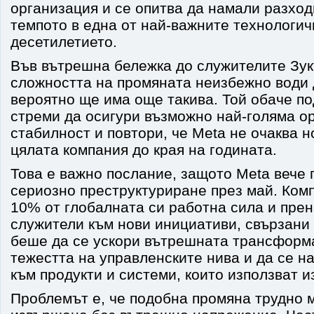
организация и се опитва да намали разходи
темпото в една от най-важните технологи
десетилетието.
Във вътрешна бележка до служителите Зук
сложността на промяната неизбежно води 
вероятно ще има още такива. Той обаче по
стреми да осигури възможно най-голяма о
стабилност и повтори, че Meta не очаква 
цялата компания до края на годината.
Това е важно послание, защото Meta вече
сериозно преструктуриране през май. Ком
10% от глобалната си работна сила и пре
служители към нови инициативи, свързани 
беше да се ускори вътрешната трансформа
тежестта на управленските нива и да се н
към продукти и системи, които използват и
Проблемът е, че подобна промяна трудно 