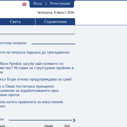
Вход
Регистрация
|
Четвъртък, 6 Август 2026
Света
Справочник
четени новини
ите на петрола паднаха до триседмично
Novo Nordisk загуби най-голямото си
мство? История за структурния проблем в
па
къл Бъри отново предупреждава за срив!
н и Оман постигнаха принципно
зумение за корабоплаването през
зкия проток
опа затяга правилата за изкуствения
ект
ти
ута
Цена
Δ%