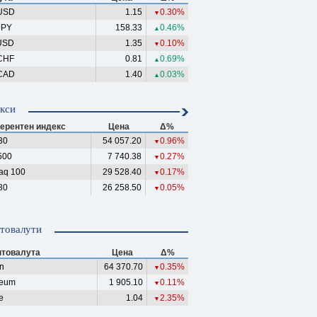
USD
1.15
0.30%
▼
JPY
158.33
0.46%
▲
USD
1.35
0.10%
▼
CHF
0.81
0.69%
▲
CAD
1.40
0.03%
▲
кси
ерентен индекс
Цена
Δ%
30
54 057.20
0.96%
▼
500
7 740.38
0.27%
▼
aq 100
29 528.40
0.17%
▼
30
26 258.50
0.05%
▼
товалути
птовалута
Цена
Δ%
in
64 370.70
0.35%
▼
reum
1 905.10
0.11%
▼
e
1.04
2.35%
▼