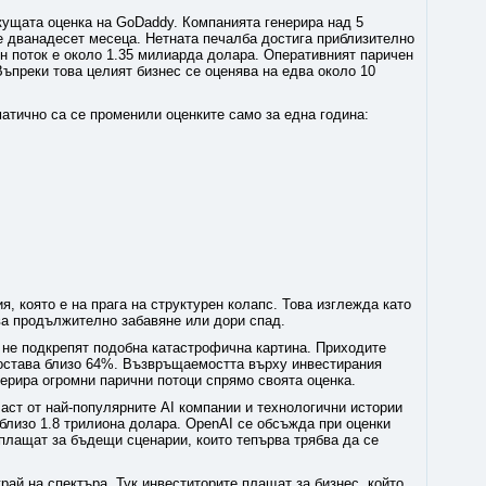
кущата оценка на GoDaddy. Компанията генерира над 5
 дванадесет месеца. Нетната печалба достига приблизително
н поток е около 1.35 милиарда долара. Оперативният паричен
ъпреки това целият бизнес се оценява на едва около 10
атично са се променили оценките само за една година:
я, която е на прага на структурен колапс. Това изглежда като
ква продължително забавяне или дори спад.
 не подкрепят подобна катастрофична картина. Приходите
остава близо 64%. Възвръщаемостта върху инвестирания
ерира огромни парични потоци спрямо своята оценка.
аст от най-популярните AI компании и технологични истории
близо 1.8 трилиона долара. OpenAI се обсъжда при оценки
плащат за бъдещи сценарии, които тепърва трябва да се
ай на спектъра. Тук инвеститорите плащат за бизнес, който