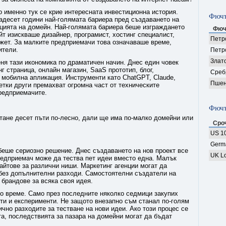
о именно тук се крие интересната инвестиционна история.
Фючъ
адесет години най-голямата бариера пред създаването на
ацията на домейн. Най-голямата бариера беше изграждането
Фюч
йт изискваше дизайнер, програмист, хостинг специалист,
Петро
джет. За малките предприемачи това означаваше време,
ители.
Петр
Злат
ня тази икономика по драматичен начин. Днес един човек
г страница, онлайн магазин, SaaS прототип, блог,
Среб
 мобилна апликация. Инструменти като ChatGPT, Claude,
Пшен
десетки други премахват огромна част от техническите
предприемачите.
Фючъ
тане десет пъти по-лесно, дали ще има по-малко домейни или
Сро
US 10
Germ
беше сериозно решение. Днес създаването на нов проект все
UK Lo
редприемач може да тества пет идеи вместо една. Малък
айтове за различни ниши. Маркетинг агенции могат да
 без допълнителни разходи. Самостоятелни създатели на
брандове за всяка своя идея.
но време. Само през последните няколко седмици закупих
ти и експерименти. Не защото внезапно съм станал по-голям
чно разходите за тестване на нови идеи. Ако този процес се
а, последствията за пазара на домейни могат да бъдат