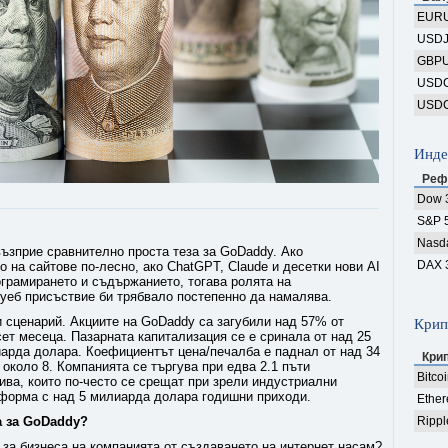
EUR
USD
GBP
USD
USD
Инде
Реф
Dow 
S&P 
Nasd
ъзприе сравнително проста теза за GoDaddy. Ако
DAX 
о на сайтове по-лесно, ако ChatGPT, Claude и десетки нови AI
ограмирането и съдържанието, тогава ролята на
уеб присъствие би трябвало постепенно да намалява.
и сценарий. Акциите на GoDaddy са загубили над 57% от
Крип
ет месеца. Пазарната капитализация се е сринала от над 25
арда долара. Коефициентът цена/печалба е паднал от над 34
Кри
 около 8. Компанията се търгува при едва 2.1 пъти
Bitco
ива, които по-често се срещат при зрели индустриални
тформа с над 5 милиарда долара годишни приходи.
Ethe
а за GoDaddy?
Rippl
р за бизнеса на компанията от създаването на интернет насам?