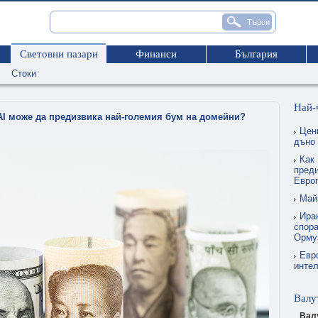
Световни пазари
Финанси
България
Стоки
Най-
AI може да предизвика най-големия бум на домейни?
Цен
дъно
Как 
преди
Евро
Май
Ира
спора
Орму
Евр
интел
Валу
Вал