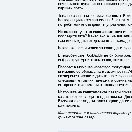
вече съществува, вече генерира приход
паричен поток.
Това не означава, че рискове няма. Ком
Конкуренцията остава силна. Част от AI
потребителите създават и управляват о
Но именно тук възниква асиметричният въ
последствията? Какво ако AI не намали б
намали нуждата от домейни, а създаде н
Какво ако всеки човек започне да създа
В подобен свят GoDaddy не би била жерт
инфраструктурните компании, които пече
Пазарът в момента изглежда фокусиран 
внимание се обръща на възможността AI
експериментиране и дигитално създаване
следващите години, днешната оценка на
интересните аномалии в технологичния с
Историята на капиталовите пазари показ
когато всички гледат в една посока. Дн
Възможно е след няколко години да се о
компанията.
Материалът е с аналитичен характер и
финансовите пазари.