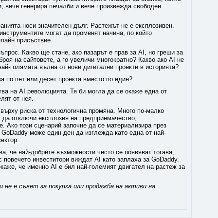
и, вече генерира печалби и вече произвежда свободен
панията носи значителен дълг. Растежът не е експлозивен.
 инструментите могат да променят начина, по който
нлайн присъствие.
прос. Какво ще стане, ако пазарът е прав за AI, но греши за
роя на сайтовете, а го увеличи многократно? Какво ако AI не
ай-голямата вълна от нови дигитални проекти в историята?
ва по пет или десет проекта вместо по един?
ва на AI революцията. Тя би могла да се окаже една от
лят от нея.
върху риска от технологична промяна. Много по-малко
 да отключи експлозия на предприемачество,
. Ако този сценарий започне да се материализира през
 GoDaddy може един ден да изглежда като една от най-
ектор.
ва, че най-добрите възможности често се появяват тогава,
ес повечето инвеститори виждат AI като заплаха за GoDaddy.
каже, че именно AI е бил най-големият двигател на растеж за
 не е съвет за покупка или продажба на активи на