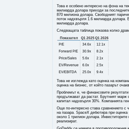
Това е особено интересно на фона на те
милиарда долара приходи за последните
870 милиона долара. Свободният париче
поток надхвърля 1.6 милиарда долара. В
милиарда долара.
Следващата таблица показва колко драм
Показател
Q1 2025
Q1 2026
P/E
34.6x
12.1x
Forward P/E
30.9x
8.2x
Price/Sales
5.6x
2.1x
EV/Revenue
6.0x
2.5x
EV/EBITDA
25.0x
9.4x
Това не изглежда като оценка на компани
оценка на бизнес, от който пазарът оча
Проблемът е, че финансовите резултати
продължават да растат. Брутният марж 
капитал надхвърля 30%. Компанията ген
Още по-интересно става сравнението с ч
на пазара. SpaceX дебютира при оценка 
около 1 трилион долара. Инвеститорите 
реализират.
GoDaddy се намира в противоположния кр