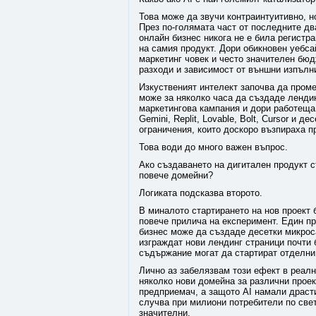
Това може да звучи контраинтуитивно, н
През по-голямата част от последните дв
онлайн бизнес никога не е била регистр
на самия продукт. Дори обикновен уебса
маркетинг човек и често значителен бю
разходи и зависимост от външни изпълн
Изкуственият интелект започва да проме
може за няколко часа да създаде лендин
маркетингова кампания и дори работеща
Gemini, Replit, Lovable, Bolt, Cursor и 
ограничения, които доскоро възпираха 
Това води до много важен въпрос.
Ако създаването на дигитален продукт с
повече домейни?
Логиката подсказва второто.
В миналото стартирането на нов проект 
повече прилича на експеримент. Един п
бизнес може да създаде десетки микрос
изграждат нови лендинг страници почти
съдържание могат да стартират отделни 
Лично аз забелязвам този ефект в реал
няколко нови домейна за различни проек
предприемач, а защото AI намали драсти
случва при милиони потребители по свет
значителни.