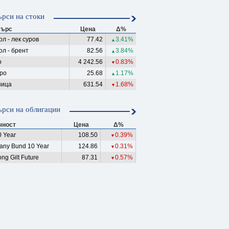
рси на стоки
ърс
Цена
Δ%
л - лек суров
77.42
3.41%
▲
ол - брент
82.56
3.84%
▲
о
4 242.56
0.83%
▼
ро
25.68
1.17%
▲
ица
631.54
1.68%
▼
рси на облигации
чност
Цена
Δ%
 Year
108.50
0.39%
▼
any Bund 10 Year
124.86
0.31%
▼
ng Gilt Future
87.31
0.57%
▼