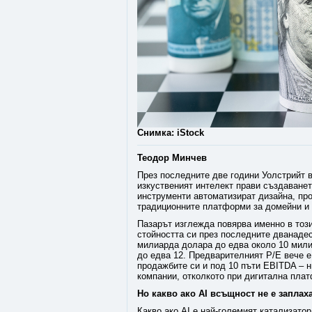
Снимка: iStock
Теодор Минчев
През последните две години Уолстрийт в
изкуственият интелект прави създаванет
инструменти автоматизират дизайна, пр
традиционните платформи за домейни и 
Пазарът изглежда повярва именно в тоз
стойността си през последните дванадес
милиарда долара до едва около 10 мили
до едва 12. Предварителният P/E вече е
продажбите си и под 10 пъти EBITDA – н
компании, отколкото при дигитална пла
Но какво ако AI всъщност не е заплах
Какво ако AI е най-големият катализато