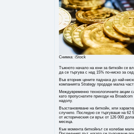
Снимка: iStock
Тъжното начало на юни за биткойн се вл
да се търгува с над 15% по-ниско за се
Във вторник цените паднаха до най-ниски
компанията Strategy продаде малка част 
Междувременно технологичните акции са
като пропуснатите приходи на Broadcom
надолу.
Възстановяване на биткойн, или характе
случило. Последно се търгуваше на 62 5
от историческия си връх от 126 000 дола
месеца.
Към момента биткойнът се колебае малко
Последният път, когато се търгуваше под