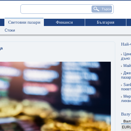
Световни пазари
Финанси
България
Стоки
Най-
ца
Цен
дъно
Май
Дже
пазар
SanD
поевт
Мер
лихви
Валу
Вал
EUR