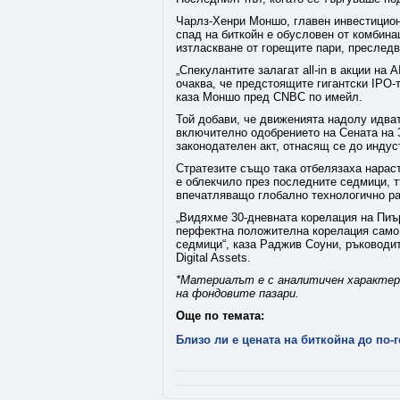
Чарлз-Хенри Моншо, главен инвестицион
спад на биткойн е обусловен от комбина
изтласкване от горещите пари, преследв
„Спекулантите залагат all-in в акции на 
очаква, че предстоящите гигантски IPO-т
каза Моншо пред CNBC по имейл.
Той добави, че движенията надолу идват
включително одобрението на Сената на 
законодателен акт, отнасящ се до индус
Стратезите също така отбелязаха нараст
е облекчило през последните седмици, т
впечатляващо глобално технологично ра
„Видяхме 30-дневната корелация на Пиъ
перфектна положителна корелация само 
седмици“, каза Раджив Соуни, ръковод
Digital Assets.
*Материалът е с аналитичен характер 
на фондовите пазари.
Още по темата:
Близо ли е цената на биткойна до по