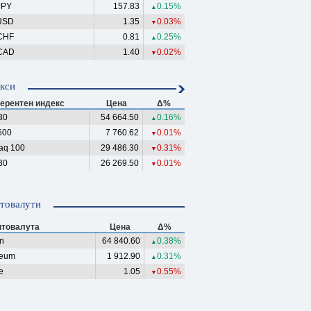
JPY
157.83
0.15%
▲
USD
1.35
0.03%
▼
CHF
0.81
0.25%
▲
CAD
1.40
0.02%
▼
кси
ерентен индекс
Цена
Δ%
30
54 664.50
0.16%
▲
500
7 760.62
0.01%
▼
aq 100
29 486.30
0.31%
▼
30
26 269.50
0.01%
▼
товалути
птовалута
Цена
Δ%
in
64 840.60
0.38%
▲
reum
1 912.90
0.31%
▲
e
1.05
0.55%
▼