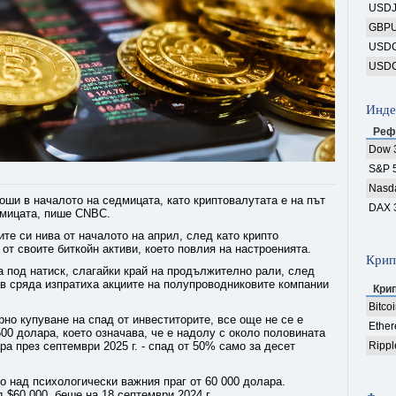
USD
GBP
USD
USD
Инде
Реф
Dow 
S&P 
Nasd
оши в началото на седмицата, като криптовалутата е на път
DAX 
дмицата, пише CNBC.
те си нива от началото на април, след като крипто
от своите биткойн активи, което повлия на настроенията.
Крип
 под натиск, слагайки край на продължително рали, след
 в сряда изпратиха акциите на полупроводниковите компании
Кри
Bitco
рно купуване на спад от инвеститорите, все още не се е
Ethe
00 долара, което означава, че е надолу с около половината
ра през септември 2025 г. - спад от 50% само за десет
Rippl
 над психологически важния праг от 60 000 долара.
 $60 000, беше на 18 септември 2024 г.