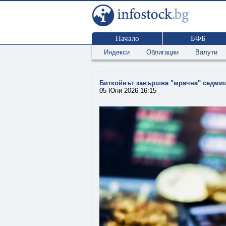
Начало
БФБ
Индекси
Облигации
Валути
Биткойнът завършва "мрачна" седми
05 Юни 2026 16:15