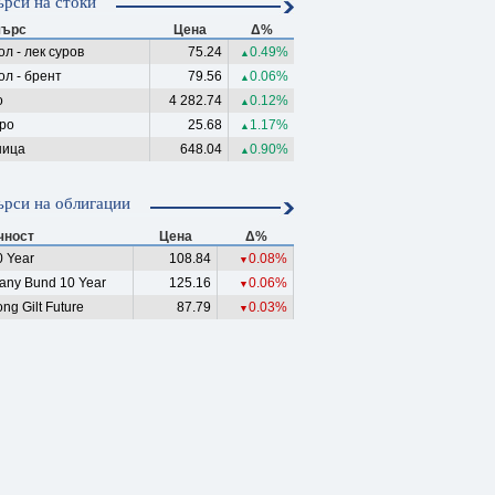
рси на стоки
ърс
Цена
Δ%
л - лек суров
75.24
0.49%
▲
ол - брент
79.56
0.06%
▲
о
4 282.74
0.12%
▲
ро
25.68
1.17%
▲
ица
648.04
0.90%
▲
рси на облигации
чност
Цена
Δ%
 Year
108.84
0.08%
▼
any Bund 10 Year
125.16
0.06%
▼
ng Gilt Future
87.79
0.03%
▼