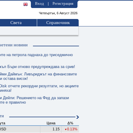
Вход
Регистрация
|
Четвъртък, 6 Август 2026
Света
Справочник
четени новини
ите на петрола паднаха до триседмично
къл Бъри отново предупреждава за срив!
йми Даймън: Ливъриджът на финансовите
и остава висок!
isk отчете рекордни резултати, но акциите
иняха!
и Дейли: Решението на Фед да запази
те е правилно
ти
ута
Цена
Δ%
USD
1.15
0.13%
▼