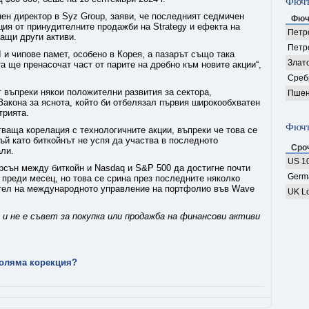
Фючъ
ен директор в Syz Group, заяви, че последният седмичен
Фюч
ция от принудителните продажби на Strategy и ефекта на
Петро
ащи други активи.
Петр
AI и чипове памет, особено в Корея, а пазарът също така
Злат
а ще пренасочат част от парите на дребно към новите акции“,
Среб
 въпреки някои положителни развития за сектора,
Пшен
Закона за яснота, който би отбелязал първия широкообхватен
трията.
Фючъ
ваща корелация с технологичните акции, въпреки че това се
ъй като биткойнът не успя да участва в последното
Сро
ли.
US 10
рсън между биткойн и Nasdaq и S&P 500 да достигне почти
Germ
преди месец, но това се срина през последните няколко
ител на международното управление на портфолио във Wave
UK Lo
и не е съвет за покупка или продажба на финансови активи
-голяма корекция?