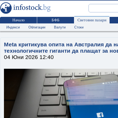
Начало
БФБ
Световни пазари
Индекси
Облигации
Валути
Стоки
Meta критикува опита на Австралия да н
технологичните гиганти да плащат за н
04 Юни 2026 12:40