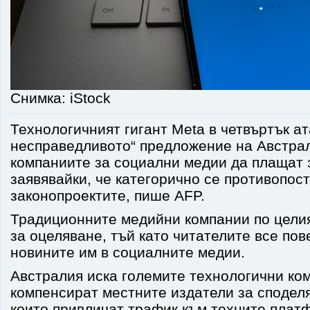
Снимка: iStock
Технологичният гигант Meta в четвъртък ат
несправедливото“ предложение на Австрал
компаниите за социални медии да плащат 
заявявайки, че категорично се противопос
законопроектите, пише AFP.
Традиционните медийни компании по целия
за оцеляване, тъй като читателите все по
новините им в социалните медии.
Австралия иска големите технологични ко
компенсират местните издатели за споделя
които привличат трафик към техните плат