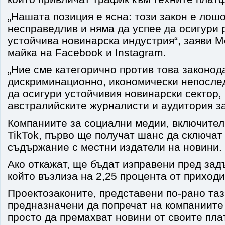
„Нашата позиция е ясна: този закон е лош
несправедлив и няма да успее да осигури 
устойчива новинарска индустрия“, заяви M
майка на Facebook и Instagram.
„Ние сме категорично против това законода
дискриминационно, икономически непосле
да осигури устойчивия новинарски сектор,
австралийските журналисти и аудитория за
Компаниите за социални медии, включител
TikTok, първо ще получат шанс да сключат
съдържание с местни издатели на новини.
Ако откажат, ще бъдат изправени пред зад
който възлиза на 2,25 процента от приходи
Проектозаконите, представени по-рано таз
предназначени да попречат на компаниите
просто да премахват новини от своите пл