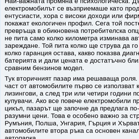
Най-важната промяна е психологическа. Д
електромобилът се възприемаше като прод
ентусиасти, хора с високи доходи или фирм
покажат екологичен профил. Сега той пост
превръща в обикновена потребителска опц
не пита само колко километра изминава а
зареждане. Той пита колко ще струва да го
колко гаранция остава, какво показва диаг
батерията и дали цената е достатъчно бли
сравним бензинов модел.
Тук вторичният пазар има решаваща роля.
част от автомобилите първо се използват 
лизингови, а след три или четири години п
купувачи. Ако все повече електромобили п
цикъл, пазарът ще започне да предлага по
разумни цени. Това е особено важно за ст
Румъния, Полша, Унгария, Гърция и Хърват
автомобилите втора ръка са основен канал
автопарка.