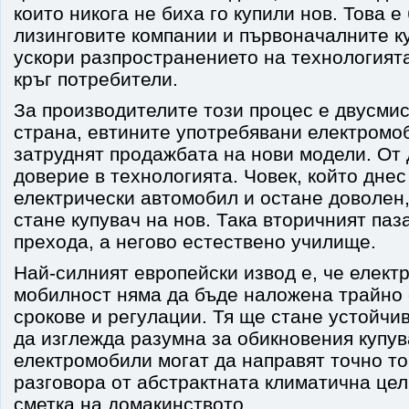
които никога не биха го купили нов. Това е
лизинговите компании и първоначалните к
ускори разпространението на технологият
кръг потребители.
За производителите този процес е двусмис
страна, евтините употребявани електромо
затруднят продажбата на нови модели. От 
доверие в технологията. Човек, който днес
електрически автомобил и остане доволен,
стане купувач на нов. Така вторичният паз
прехода, а негово естествено училище.
Най-силният европейски извод е, че елект
мобилност няма да бъде наложена трайно 
срокове и регулации. Тя ще стане устойчив
да изглежда разумна за обикновения купув
електромобили могат да направят точно то
разговора от абстрактната климатична це
сметка на домакинството.