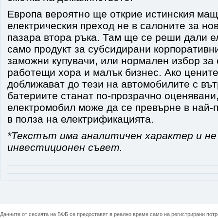
Европа вероятно ще открие истинския мащ
електрическия преход не в салоните за но
пазара втора ръка. Там ще се реши дали 
само продукт за субсидирани корпоративн
заможни купувачи, или нормален избор за 
работещи хора и малък бизнес. Ако ценит
доближават до тези на автомобилите с вът
батериите станат по-прозрачно оценявани
електромобил може да се превърне в най-
в полза на електрификацията.
*Текстът има аналитичен характер и не
инвестиционен съвет.
Данните от сесията на БФБ се предоставят в реално време само на регистрирани потреб