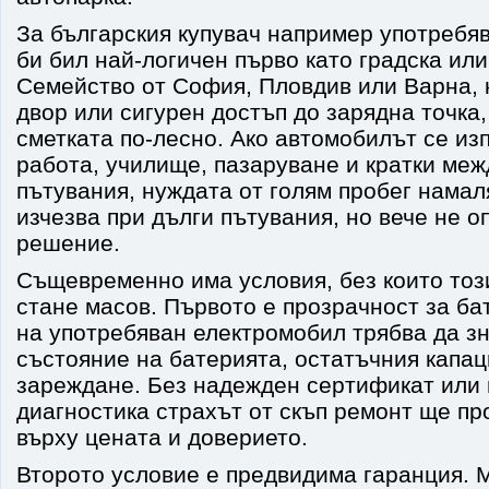
За българския купувач например употребя
би бил най-логичен първо като градска или
Семейство от София, Пловдив или Варна, 
двор или сигурен достъп до зарядна точка
сметката по-лесно. Ако автомобилът се из
работа, училище, пазаруване и кратки меж
пътувания, нуждата от голям пробег намал
изчезва при дълги пътувания, но вече не 
решение.
Същевременно има условия, без които тоз
стане масов. Първото е прозрачност за ба
на употребяван електромобил трябва да з
състояние на батерията, остатъчния капац
зареждане. Без надежден сертификат или
диагностика страхът от скъп ремонт ще п
върху цената и доверието.
Второто условие е предвидима гаранция. 