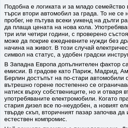
Подобна е логиката и за младо семейство 
търси втори автомобил за града. То не се
пробег, не пътува всеки уикенд на дълги р
да плаща цената на нова кола. Употребяв
три или четири години, с проверено състо
може да покрие ежедневните нужди без др
начина на живот. В този случай електричес
символ на статус, а удобен градски инстру
В Западна Европа допълнителен фактор са
емисии. В градове като Париж, Мадрид, А
Берлин достъпът на по-стари автомобили с
вътрешно горене постепенно се ограничав
натиск върху собствениците, но и отваря 
употребяваните електромобили. Когато пр
стария дизел все по-неудобен, а новият е
твърде скъп, вторичният пазар започва да 
естествен компромис.