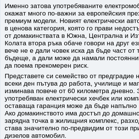
Именно затова употребяваните електромоб
окажат много по-важни за европейския пре
премиум модели. Новият електрически авт
в ценова категория, която го прави недост
от домакинствата в Южна, Централна и Из
Колата втора ръка обаче говори на друг ез
вече не е дали човек иска да бъде част от
бъдеще, а дали може да намали постояннит
да поема прекомерен риск.
Представете си семейство от предградие 
всеки ден пътува до работа, училище и маг
изминава повече от 60 километра дневно. 
употребяван електрически хечбек или комп
оставаща гаранция може да бъде напълно
Ако домакинството има достъп до домашн
зарядна точка в жилищния комплекс, разх
става значително по-предвидим от този пр
дизелов автомобил.