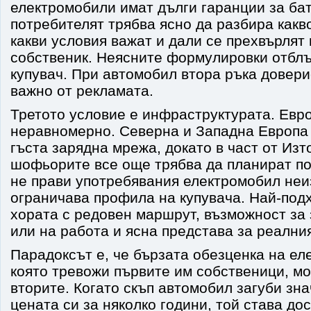
електромобили имат дълги гаранции за бат
потребителят трябва ясно да разбира какво
какви условия важат и дали се прехвърлят
собственик. Неясните формулировки отблъ
купувач. При автомобил втора ръка довери
важно от рекламата.
Третото условие е инфраструктурата. Евро
неравномерно. Северна и Западна Европа 
гъста зарядна мрежа, докато в част от Из
шофьорите все още трябва да планират по
не прави употребявания електромобил неи
ограничава профила на купувача. Най-под
хората с редовен маршрут, възможност за
или на работа и ясна представа за реалния
Парадоксът е, че бързата обезценка на ел
която тревожи първите им собственици, мо
вторите. Когато скъп автомобил загуби зна
цената си за няколко години, той става до