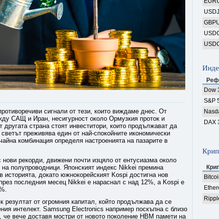
EUR
USD
GBP
USD
USD
Инде
Реф
Dow 
S&P 
ротиворечиви сигнали от тези, които виждаме днес. От
Nasd
жду САЩ и Иран, несигурност около Ормузкия проток и
DAX 
От другата страна стоят инвеститори, които продължават да
ш светът преживява един от най-спокойните икономически
чайна комбинация определя настроенията на пазарите в
Крип
 нови рекорди, движени почти изцяло от ентусиазма около
 на полупроводници. Японският индекс Nikkei премина
Кри
 в историята, докато южнокорейският Kospi достигна нов
Bitco
през последния месец Nikkei е нараснал с над 12%, а Kospi е
Ethe
7%.
Rippl
як резултат от огромния капитал, който продължава да се
ения интелект. Samsung Electronics например поскъпна с близо
, че вече доставя мостри от новото поколение HBM памети на