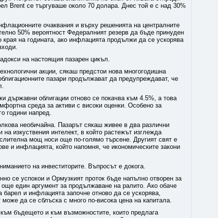
ел Brent се търгуваше около 70 долара. Днес той е с над 30%
инфлационните очаквания и върху решенията на централните
ително 50% вероятност Федералният резерв да бъде принуден
о края на годината, ако инфлацията продължи да се ускорява
зходи.
радокси на настоящия пазарен цикъл.
технологични акции, сякаш предстои нова многогодишна
 облигационните пазари продължават да предупреждават, че
л.
и държавни облигации отново се покачва към 4.5%, а това
омфортна среда за активи с високи оценки. Особено за
го години напред.
олкова необичайна. Пазарът сякаш живее в два различни
и на изкуствения интелект, в който растежът изглежда
ислителна мощ носи още по-голямо търсене. Другият свят е
кове и инфлацията, който напомня, че икономическите закони
вниманието на инвеститорите. Въпросът е докога.
нно се успокои и Ормузкият проток бъде напълно отворен за
 още един аргумент за продължаване на ралито. Ако обаче
а барел и инфлацията започне отново да се ускорява,
 може да се сблъска с много по-висока цена на капитала.
т към бъдещето и към възможностите, които предлага