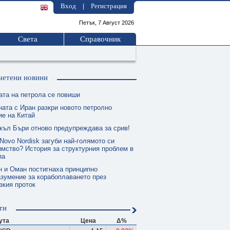
Вход
Регистрация
|
Петък, 7 Август 2026
Света
Справочник
четени новини
ата на петрола се повиши
ната с Иран разкри новото петролно
е на Китай
къл Бъри отново предупреждава за срив!
Novo Nordisk загуби най-голямото си
мство? История за структурния проблем в
па
н и Оман постигнаха принципно
зумение за корабоплаването през
зкия проток
ти
ута
Цена
Δ%