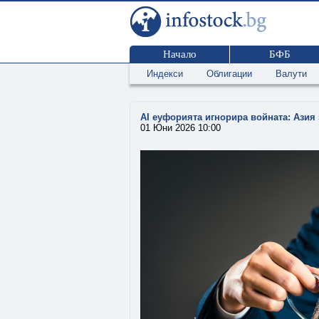
Начало
БФБ
Индекси
Облигации
Валути
AI еуфорията игнорира войната: Азия
01 Юни 2026 10:00