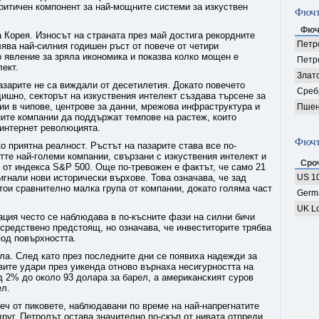
критичен компонент за най-мощните системи за изкуствен
Фючъ
Фюч
 Корея. Износът на страната през май достига рекордните
Петро
ява най-силния годишен ръст от повече от четири
 явление за зряла икономика и показва колко мощен е
Петр
лект.
Злат
азарите не са виждали от десетилетия. Докато повечето
Среб
дишно, секторът на изкуствения интелект създава търсене за
ии в чипове, центрове за данни, мрежова инфраструктура и
Пшен
ните компании да поддържат темпове на растеж, които
 интернет революцията.
Фючъ
о приятна реалност. Ръстът на пазарите става все по-
етте най-големи компании, свързани с изкуствения интелект и
Сро
 от индекса S&P 500. Още по-тревожен е фактът, че само 21
игнали нови исторически върхове. Това означава, че зад
US 10
ои сравнително малка група от компании, докато голяма част
Germ
UK Lo
ация често се наблюдава в по-късните фази на силни бичи
посредствено предстоящ, но означава, че инвеститорите трябва
под повърхността.
ла. След като през последните дни се появиха надежди за
ите удари през уикенда отново върнаха несигурността на
ад 2% до около 93 долара за барел, а американският суров
ел.
еч от пиковете, наблюдавани по време на най-напрегнатите
руг. Петролът остава значително по-скъп от нивата отпреди