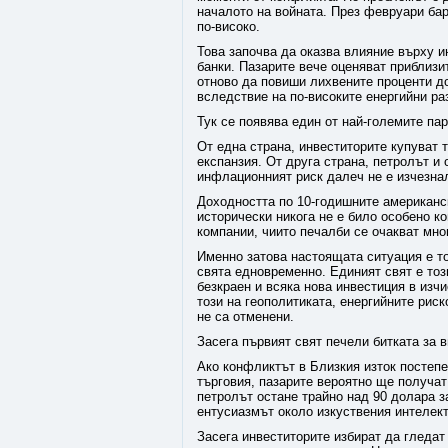
началото на войната. През февруари бар
по-високо.
Това започва да оказва влияние върху 
банки. Пазарите вече оценяват приблиз
отново да повиши лихвените проценти д
вследствие на по-високите енергийни ра
Тук се появява един от най-големите па
От една страна, инвеститорите купуват 
експанзия. От друга страна, петролът и
инфлационният риск далеч не е изчезна
Доходността по 10-годишните американск
исторически никога не е било особено к
компании, чиито печалби се очакват мно
Именно затова настоящата ситуация е т
свята едновременно. Единият свят е тоз
безкраен и всяка нова инвестиция в изч
този на геополитиката, енергийните рис
не са отменени.
Засега първият свят печели битката за 
Ако конфликтът в Близкия изток постепе
търговия, пазарите вероятно ще получат
петролът остане трайно над 90 долара з
ентусиазмът около изкуствения интелект
Засега инвеститорите избират да гледа