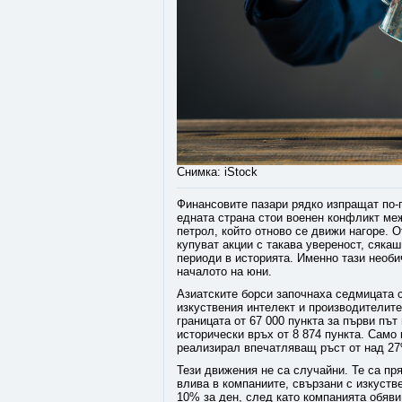
Снимка: iStock
Финансовите пазари рядко изпращат по-п
едната страна стои военен конфликт ме
петрол, който отново се движи нагоре. 
купуват акции с такава увереност, сяка
периоди в историята. Именно тази необи
началото на юни.
Азиатските борси започнаха седмицата с
изкуствения интелект и производителите
границата от 67 000 пункта за първи път
исторически връх от 8 874 пункта. Само 
реализирал впечатляващ ръст от над 2
Тези движения не са случайни. Те са пр
влива в компаниите, свързани с изкуств
10% за ден, след като компанията обяви