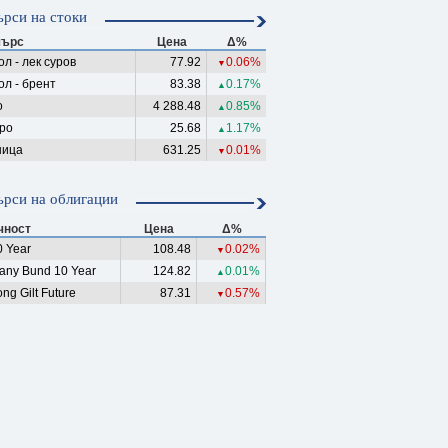
рси на стоки
ърс
Цена
Δ%
л - лек суров
77.92
0.06%
▼
ол - брент
83.38
0.17%
▲
о
4 288.48
0.85%
▲
ро
25.68
1.17%
▲
ица
631.25
0.01%
▼
рси на облигации
чност
Цена
Δ%
 Year
108.48
0.02%
▼
any Bund 10 Year
124.82
0.01%
▲
ng Gilt Future
87.31
0.57%
▼