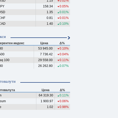
USD
1.15
0.02%
▼
JPY
158.34
0.05%
▼
USD
1.35
0.01%
▲
CHF
0.81
0.01%
▼
CAD
1.40
0.10%
▲
кси
ерентен индекс
Цена
Δ%
30
53 945.00
0.10%
▼
500
7 736.42
0.04%
▼
aq 100
29 558.00
0.11%
▼
30
26 262.80
0.07%
▲
товалути
птовалута
Цена
Δ%
in
64 319.30
0.11%
▲
reum
1 900.97
0.06%
▼
e
1.02
0.98%
▼