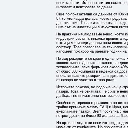
свои клиенти. Именно този тип памет е 
интелект и центровете за данни.
Още по-показателни са данните от Южна
87.75 милиарда долара, което представл
десетилетия. Това е изключително рядко
цикълът на инвестиции в изкуствен инте
На практика наблюдаваме нещо, което п
индустрии растат с няколко процента го
стотици милиарди долари нови инвестиц
софтуер. Това позволява на технологич
напомнят по-скоро на ранните години на
Но зад рекордите се крие и една по-малк
концентриран. Данните показват, че дес
технологиите, вече формират около 40%
от общо 500 компании в индекса са дост
впечатляващите рекорди на индексите ст
от пазара не участва в това рали.
Историята показва, че подобна концентр
пазари. Това не означава, че срив е не
да бъдат по-внимателни към рисковете 
Особено интересна е реакцията на петро
трайно примирие между САЩ и Иран, нов
енергийните пазари. Brent поскъпна с н
петрол достигна близо 90 долара за бар
На пръв поглед тези цени изглеждат дал
моменти от конфликта. Но проблемът е д