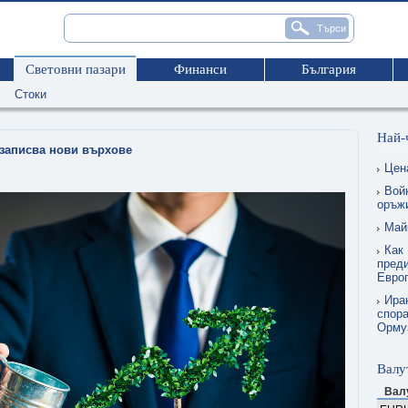
Световни пазари
Финанси
България
Стоки
Най-
 записва нови върхове
Цен
Вой
оръжи
Май
Как 
преди
Евро
Ира
спора
Орму
Валу
Вал