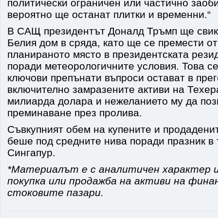
политически ограничен или частично заоб
вероятно ще останат плитки и временни.“
В САЩ президентът Доналд Тръмп ще свика
Белия дом в сряда, като ще се премести о
планираното място в президентската рези
поради метеорологичните условия. Това се
ключови препънати въпроси остават в прег
включително замразените активи на Техер
милиарда долара и нежеланието му да поз
преминаване през пролива.
Съвкупният обем на купените и продаденит
беше под средните нива поради празник в 
Сингапур.
*Материалът е с аналитичен характер и
покупка или продажба на активи на фина
стоковите пазари.