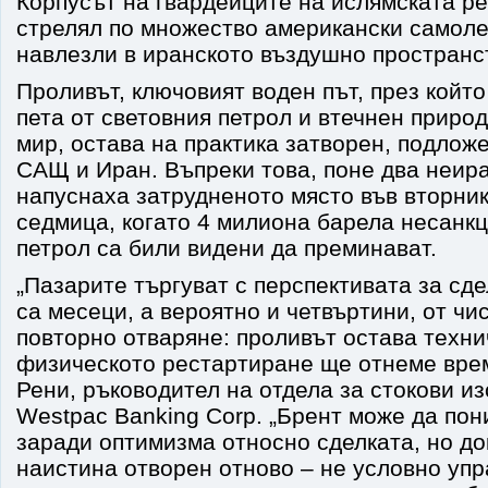
Корпусът на гвардейците на ислямската ре
стрелял по множество американски самолет
навлезли в иранското въздушно пространс
Проливът, ключовият воден път, през койт
пета от световния петрол и втечнен природ
мир, остава на практика затворен, подложе
САЩ и Иран. Въпреки това, поне два неир
напуснаха затрудненото място във вторник,
седмица, когато 4 милиона барела несанк
петрол са били видени да преминават.
„Пазарите търгуват с перспективата за сде
са месеци, а вероятно и четвъртини, от чи
повторно отваряне: проливът остава техни
физическото рестартиране ще отнеме врем
Рени, ръководител на отдела за стокови и
Westpac Banking Corp. „Брент може да пон
заради оптимизма относно сделката, но до
наистина отворен отново – не условно упр