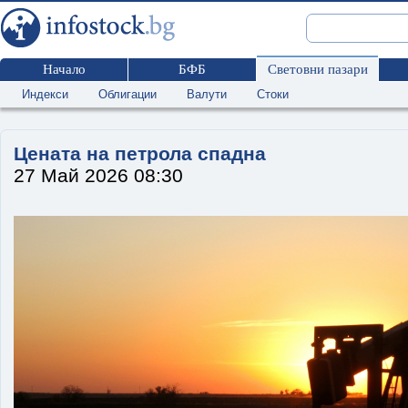
Начало
БФБ
Световни пазари
Индекси
Облигации
Валути
Стоки
Цената на петрола спадна
27 Май 2026 08:30