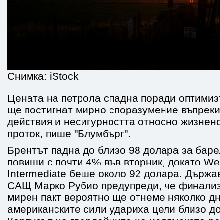
Снимка: iStock
Цената на петрола спадна поради оптими
ще постигнат мирно споразумение въпреки
действия и несигурността относно жизнен
проток, пише "Блумбърг".
Брентът падна до близо 98 долара за барел
повиши с почти 4% във вторник, докато We
Intermediate беше около 92 долара. Държа
САЩ Марко Рубио предупреди, че финализ
мирен пакт вероятно ще отнеме няколко 
американските сили удариха цели близо до