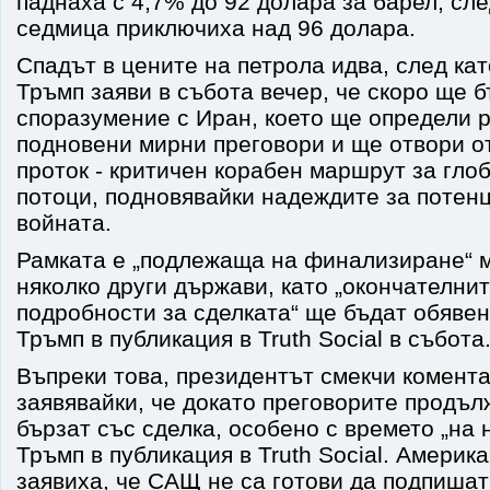
паднаха с 4,7% до 92 долара за барел, сл
седмица приключиха над 96 долара.
Спадът в цените на петрола идва, след ка
Тръмп заяви в събота вечер, че скоро ще 
споразумение с Иран, което ще определи 
подновени мирни преговори и ще отвори о
проток - критичен корабен маршрут за гло
потоци, подновявайки надеждите за потен
войната.
Рамката е „подлежаща на финализиране“ 
няколко други държави, като „окончателнит
подробности за сделката“ ще бъдат обявен
Тръмп в публикация в Truth Social в събота
Въпреки това, президентът смекчи комента
заявявайки, че докато преговорите продъ
бързат със сделка, особено с времето „на 
Тръмп в публикация в Truth Social. Америк
заявиха, че САЩ не са готови да подпишат