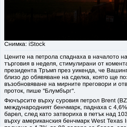
Снимка: iStock
Цените на петрола спаднаха в началото 
търговия в неделя, стимулирани от комент
президента Тръмп през уикенда, че Вашинг
близо до обявяване на сделка, която ще п
възобновяване на мирните преговори и от
проток, пише "Блумбърг".
Фючърсите върху суровия петрол Brent (BZ
международният бенчмарк, паднаха с 4,6%
барел, след като затвориха в петък над 10
върху американския бенчмарк West Texas I