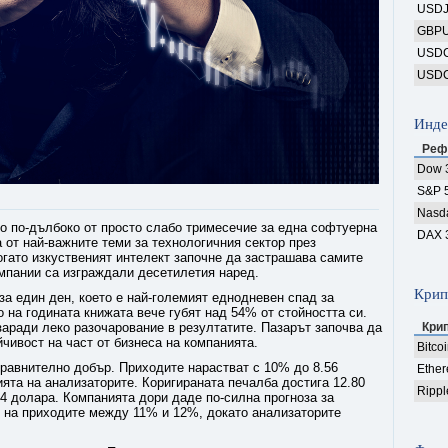
USD
GBP
USD
USD
Инде
Реф
Dow 
S&P 
Nasd
ого по-дълбоко от просто слабо тримесечие за една софтуерна
DAX 
а от най-важните теми за технологичния сектор през
огато изкуственият интелект започне да застрашава самите
омпании са изграждали десетилетия наред.
Крип
 за един ден, което е най-големият еднодневен спад за
о на годината книжата вече губят над 54% от стойността си.
аради леко разочарование в резултатите. Пазарът започва да
Кри
чивост на част от бизнеса на компанията.
Bitco
сравнително добър. Приходите нарастват с 10% до 8.56
Ethe
ята на анализаторите. Коригираната печалба достига 12.80
Rippl
54 долара. Компанията дори даде по-силна прогноза за
 на приходите между 11% и 12%, докато анализаторите