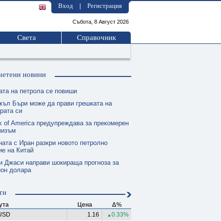
Вход
Регистрация
|
Събота, 8 Август 2026
Света
Справочник
четени новини
ата на петрола се повиши
къл Бъри може да прави грешката на
рата си
k of America предупреждава за прекомерен
мизъм
ната с Иран разкри новото петролно
е на Китай
и Джаси направи шокираща прогноза за
ион долара
ти
ута
Цена
Δ%
USD
1.16
0.33%
▲