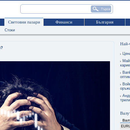
Световни пазари
Финанси
България
Стоки
Най-
и?
Цен
Май
карие
Ban
опти
Вой
оръжи
Анд
трил
Валу
Вал
EUR