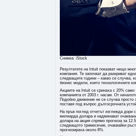
Снимка: iStock
Резултатите на Intuit показват нещо мн
компания. Те започват да разкриват едн
следващите години – какво се случва, к
бизнес модели, които технологичните к
Акциите на Intuit се сринаха с 20% само
компанията от 2003 г. насам. От началот
Подобно движение не се случва просто з
поставя под въпрос дългосрочната устой
На пръв поглед отчетът изглежда дори 
милиарда долара и надминават очаквани
долара на акция спрямо прогноза за 12.
следващото тримесечие, очаквайки ръст
прогнозираха около 8%.