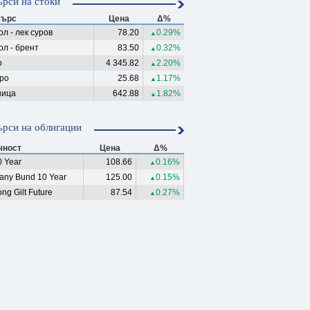
рси на стоки
ърс
Цена
Δ%
л - лек суров
78.20
0.29%
▲
ол - брент
83.50
0.32%
▲
о
4 345.82
2.20%
▲
ро
25.68
1.17%
▲
ица
642.88
1.82%
▲
рси на облигации
чност
Цена
Δ%
 Year
108.66
0.16%
▲
any Bund 10 Year
125.00
0.15%
▲
ng Gilt Future
87.54
0.27%
▲