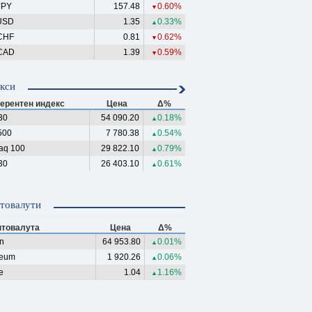
JPY
157.48
0.60%
▼
USD
1.35
0.33%
▲
CHF
0.81
0.62%
▼
CAD
1.39
0.59%
▼
кси
ерентен индекс
Цена
Δ%
30
54 090.20
0.18%
▲
500
7 780.38
0.54%
▲
aq 100
29 822.10
0.79%
▲
30
26 403.10
0.61%
▲
товалути
птовалута
Цена
Δ%
in
64 953.80
0.01%
▲
reum
1 920.26
0.06%
▲
e
1.04
1.16%
▲