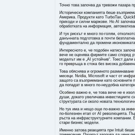
Точно това започва да тревожи пазара при
Исторически компанията беше възприема
Америка. Продукти като TurboTax, Quic
приходи и силни маржове. Но AI започва
обработката на информация, автоматиза
И тук рискът е много по-голям, отколко
данъчната подготовка в почти безплатна
фундаментално да промени икономиката 
Интересното е, че подобен натиск започ
вече не оценява фирмите само според р
моделът им е „AI устойчив“. Тоест дали
го превръща в стока без висока добавен
Това обяснява и огромното разминаване
месеци. Nvidia, Microsoft и част от инф
защото са възприемани като основните п
да попадат в много по-неудобна категор
Особено важно е, че това вече не е изо
души, докато увеличава инвестициите си
структурата си около новата технологич
Но тук има и нещо още по-важно за инве
по-болезнен етап от AI революцията. Пъ
ръста на инфраструктурните компании. 
стари бизнес модели.
Именно затова реакцията при Intuit беше
тримесечие. Пазарът започва да цени ри