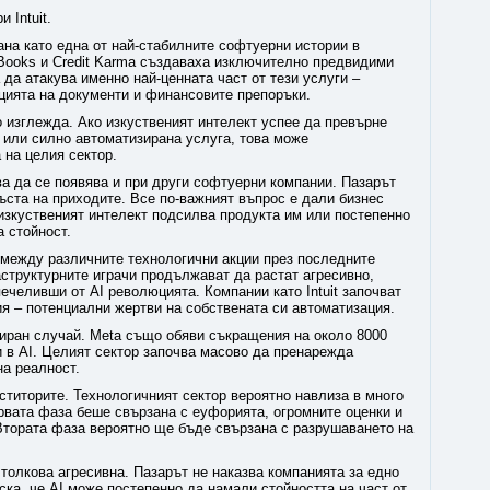
 Intuit.
на като една от най-стабилните софтуерни истории в
kBooks и Credit Karma създаваха изключително предвидими
 да атакува именно най-ценната част от тези услуги –
цията на документи и финансовите препоръки.
то изглежда. Ако изкуственият интелект успее да превърне
 или силно автоматизирана услуга, това може
на целия сектор.
ва да се появява и при други софтуерни компании. Пазарът
ъста на приходите. Все по-важният въпрос е дали бизнес
 изкуственият интелект подсилва продукта им или постепенно
а стойност.
 между различните технологични акции през последните
раструктурните играчи продължават да растат агресивно,
ечеливши от AI революцията. Компании като Intuit започват
ия – потенциални жертви на собствената си автоматизация.
лиран случай. Meta също обяви съкращения на около 8000
 в AI. Целият сектор започва масово да пренарежда
на реалност.
ститорите. Технологичният сектор вероятно навлиза в много
рвата фаза беше свързана с еуфорията, огромните оценки и
Втората фаза вероятно ще бъде свързана с разрушаването на
 толкова агресивна. Пазарът не наказва компанията за едно
ска, че AI може постепенно да намали стойността на част от