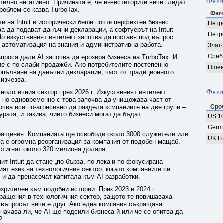
Фючъ
телно негативно. Причината е, че инвеститорите вече гледат
роблем се казва TurboTax.
Фюч
и на Intuit и исторически беше почти перфектен бизнес
Петро
а да подават данъчни декларации, а софтуерът на Intuit
Петр
о изкуственият интелект започва да поставя под въпрос
 автоматизация на знания и административна работа.
Злат
Среб
проса дали AI започва да ерозира бизнеса на TurboTax. И
ие с по-слаби продажби. Ако потребителите постепенно
Пшен
попълване на данъчни декларации, част от традиционното
 изчезва.
Фючъ
нологичния сектор през 2026 г. Изкуственият интелект
, но едновременно с това започва да унищожава част от
чва все по-агресивно да разделя компаниите на две групи –
Сро
урата, и такива, чиито бизнеси могат да бъдат
US 10
Germ
кращения. Компанията ще освободи около 3000 служители или
UK Lo
а е огромна реорганизация за компания от подобен мащаб.
стигнат около 320 милиона долара.
т Intuit да стане „по-бърза, по-лека и по-фокусирана
ият език на технологичния сектор, когато компаниите се
 и да пренасочат капитала към AI разработки.
зрителен към подобни истории. През 2023 и 2024 г.
ращения в технологичния сектор, защото те повишаваха
 въпросът вече е друг. Ако една компания съкращава
значава ли, че AI ще подсили бизнеса й или че се опитва да
?