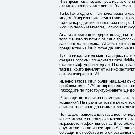
И въпреки това пазарът реагира изключи
отвъд краткосрочните числа. Големият п
TurboTax е една от най-печелившите част
модел. Американците всяка година трябв
години наред доминираше този процес. Н
именно подобни модели, базирани върху
Анализаторите вече директно задават въ
това е много по-важно от едно тримесеч
започнат да използват AI асистенти за 
предимство на Intuit може да започне да
Тук се вижда и големият парадокс на тех
създава огромни победители като Nvidia
старите софтуерни модели. Пазарът запо
такива, които печелят от AI инфраструкт
автоматизирани от AI.
Именно затова Intuit обяви мащабни съ
приблизително 17% от персонала си. Тов
Разходите по преструктурирането ще до
Ръководството описва промените като опи
компания“. На практика това е класическ
опитват агресивно да намалят разходите
Но пазарът започва да става все по-подо
инвеститорите аплодираха масовите сък
маржовете и ефективността. Днес обаче
служители, за да инвестира в AI, това о
се защити от собственото си остаряване