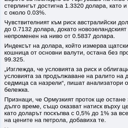
стерлингът достигна 1.3320 долара, като и
с около 0.03%.
Чувствителният към риск австралийски до
до 0.7132 долара, докато новозеландският
непроменен на ниво от 0.5837 долара.
Индексът на долара, който измерва щатск
кошница от основни валути, остана без пр
99.325.
„Изглежда, че условията за риск и облигац
условията за продължаване на ралито на 
седмица са назрели“, пишат анализатори о
бележка.
Признаци, че Ормузкият проток ще остане 
дълго време, също оказват натиск върху ц
като доларът поскъпва с 0,5% до 1% за вс
на цените на петрола, добавиха те.