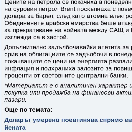
Цените на петрола се покачиха в понедел
на суровия петрол Brent поскъпнаха с пове
долара за барел, след като атомна електр
Обединените арабски емирства беше атаку
за прекратяване на войната между САЩ и
изглежда са в застой.
Допълнително задълбочавайки апетита за 
срив на облигациите се задълбочи в понед
покачващите се цени на енергията разпали
инфлация и подхраниха залозите за пови
проценти от световните централни банки.
*Материалът е с аналитичен характер и
покупка или продажба на финансови акт
пазари.
Още по темата:
Доларът умерено поевтинява спрямо ев
йената