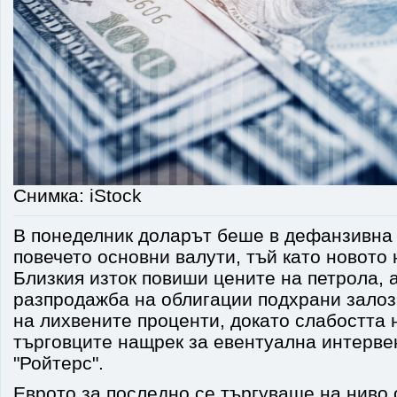
Снимка: iStock
В понеделник доларът беше в дефанзивна
повечето основни валути, тъй като новото
Близкия изток повиши цените на петрола, 
разпродажба на облигации подхрани зало
на лихвените проценти, докато слабостта
търговците нащрек за евентуална интерве
"Ройтерс".
Еврото за последно се търгуваше на ниво 