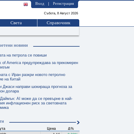
Вход
Регистрация
|
Събота, 8 Август 2026
Света
Справочник
четени новини
ата на петрола се повиши
k of America предупреждава за прекомерен
мизъм
ната с Иран разкри новото петролно
е на Китай
и Джаси направи шокираща прогноза за
ион долара
 Даймън: AI може да се превърне в най-
ия инфлационен риск за световната
омика
ти
ута
Цена
Δ%