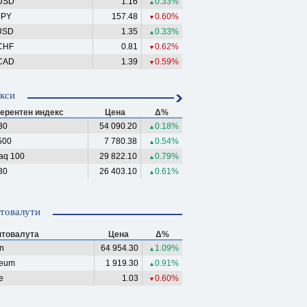
USD
1.16
0.33%
▲
JPY
157.48
0.60%
▼
USD
1.35
0.33%
▲
CHF
0.81
0.62%
▼
CAD
1.39
0.59%
▼
кси
ерентен индекс
Цена
Δ%
30
54 090.20
0.18%
▲
500
7 780.38
0.54%
▲
aq 100
29 822.10
0.79%
▲
30
26 403.10
0.61%
▲
товалути
птовалута
Цена
Δ%
in
64 954.30
1.09%
▲
reum
1 919.30
0.91%
▲
e
1.03
0.60%
▼