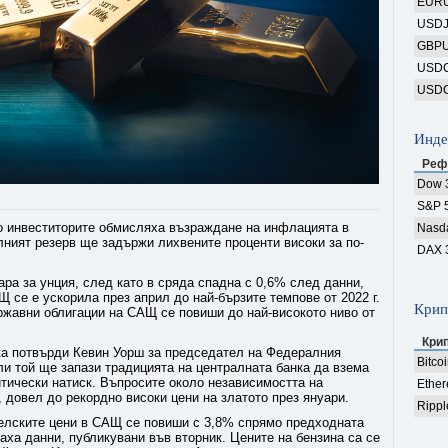
EUR
USD
GBP
USD
USD
Инде
Реф
Dow 
S&P 
то инвеститорите обмисляха възраждане на инфлацията в
Nasd
лният резерв ще задържи лихвените проценти високи за по-
DAX 
ара за унция, след като в сряда спадна с 0,6% след данни,
 се е ускорила през април до най-бързите темпове от 2022 г.
Крип
ржавни облигации на САЩ се повиши до най-високото ниво от
Кри
ка потвърди Кевин Уорш за председател на Федералния
Bitco
ли той ще запази традицията на централната банка да взема
тически натиск. Въпросите около независимостта на
Ethe
довел до рекордно високи цени на златото през януари.
Rippl
телските цени в САЩ се повиши с 3,8% спрямо предходната
азаха данни, публикувани във вторник. Цените на бензина са се