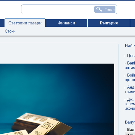
Световни пазари
Финанси
България
Стоки
Най-
Цен
Ban
опти
Вой
оръжи
Анд
трил
Дж.
голем
икон
Валу
Вал