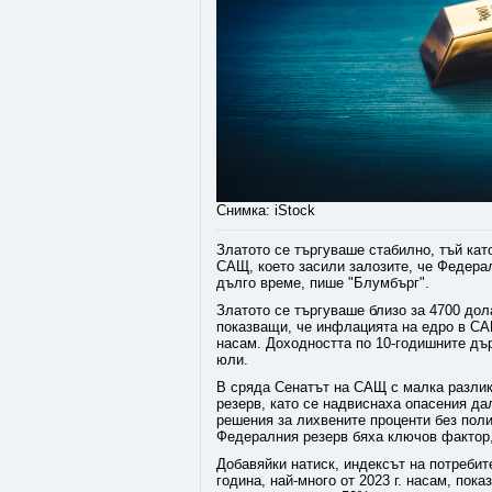
Снимка: iStock
Златото се търгуваше стабилно, тъй ка
САЩ, което засили залозите, че Федера
дълго време, пише "Блумбърг".
Златото се търгуваше близо за 4700 дол
показващи, че инфлацията на едро в САЩ
насам. Доходността по 10-годишните дъ
юли.
В сряда Сенатът на САЩ с малка разли
резерв, като се надвиснаха опасения да
решения за лихвените проценти без поли
Федералния резерв бяха ключов фактор, 
Добавяйки натиск, индексът на потреби
година, най-много от 2023 г. насам, пок