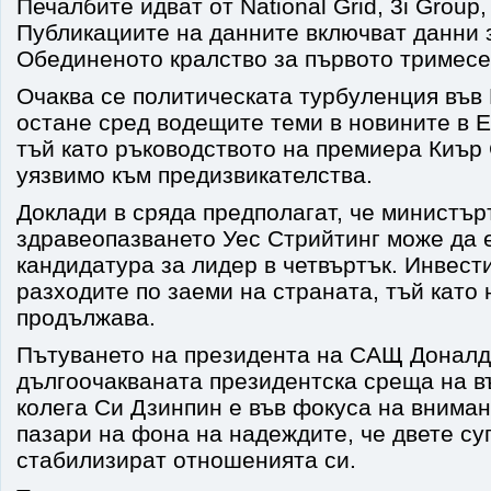
Печалбите идват от National Grid, 3i Group, 
Публикациите на данните включват данни 
Обединеното кралство за първото тримесе
Очаква се политическата турбуленция във
остане сред водещите теми в новините в Е
тъй като ръководството на премиера Киър
уязвимо към предизвикателства.
Доклади в сряда предполагат, че министър
здравеопазването Уес Стрийтинг може да е
кандидатура за лидер в четвъртък. Инвест
разходите по заеми на страната, тъй като
продължава.
Пътуването на президента на САЩ Доналд
дългоочакваната президентска среща на въ
колега Си Дзинпин е във фокуса на вниман
пазари на фона на надеждите, че двете су
стабилизират отношенията си.