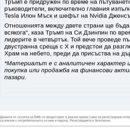
Тръмп е придружен по време на пътуването
ръководители, включително главния изпъл
Tesla Илон Мъск и шефът на Nvidia Дженсъ
Отношенията между двете страни ще бъдат
всякога“, каза Тръмп на Си Дзинпин по вр
лидерите в четвъртък. Той вече проведе п
двустранна среща с X и предстои да разгл
Храм на небето, преди да присъства на дъ
*Материалът е с аналитичен характер и
покупка или продажба на финансови акт
пазари.
Данните от сесията на БФБ се предоставят в реално време само на регистрирани потреб
са влезли с потребителското си име и парола. Регистрацията е безплатна.