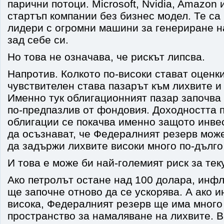
парични потоци. Microsoft, Nvidia, Amazon и
стартъп компании без бизнес модел. Те с
лидери с огромни машини за генериране н
зад себе си.
Но това не означава, че рискът липсва.
Напротив. Колкото по-високи стават оценки
чувствителен става пазарът към лихвите и
Именно тук облигационният пазар започва
по-предпазлив от фондовия. Доходността 
облигации се покачва именно защото инве
да осъзнават, че Федералният резерв мож
да задържи лихвите високи много по-дълго
И това е може би най-големият риск за тек
Ако петролът остане над 100 долара, инф
ще започне отново да се ускорява. А ако 
висока, Федералният резерв ще има много
пространство за намаляване на лихвите. 