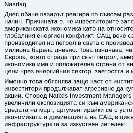
Nasdaq.
Днес обаче пазарът реагира по съвсем ра
начин. Причината е, че инвеститорите зап
американската икономика като на относит
глобалния енергиен конфликт. САЩ вече с
производител на петрол в света с произво
милиона барела дневно. Това означава, че
Европа, която страда при скъп петрол, ам
икономика има и положителна страна от в
цени чрез енергийния сектор, заетостта и 
Именно това обяснява защо част от инсти
инвеститори продължават агресивно да ку
акции. Според Natixis Investment Managers
увеличили експозицията си към американс
средата на март, аргументирайки се с уст
икономиката и доминацията на САЩ в цик
инфраструктурата за изкуствен интелект.