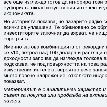
все още изглежда готов да игнорира този 
еуфорията около изкуствения интелект и у
икономиката.
Но историята показва, че пазарите рядко с
всички са уплашени. Те обикновено се обр
инвеститорите започнат да вярват, че нищ
спре ръста.
Именно затова комбинацията от рекордни 
се VIX, петрол над 100 долара и растящи 
доходности започва да изглежда толкова в
подсказва, че под повърхността на това ра
изкуствения интелект, вероятно вече започ
много повече напрежение, отколкото инде
показват.
Материалът е с аналитичен характер и
съвет за покупка или продажба на актив
пазари.