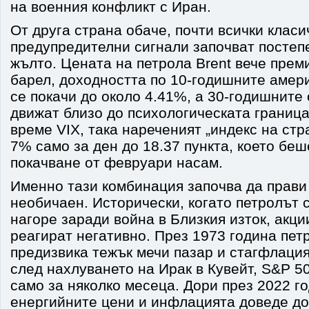
на военния конфликт с Иран.
От друга страна обаче, почти всички класи
предупредителни сигнали започват постепе
жълто. Цената на петрола Brent вече прем
барел, доходността по 10-годишните амер
се покачи до около 4.41%, а 30-годишните
движат близо до психологическата граница
време VIX, така нареченият „индекс на стра
7% само за ден до 18.37 пункта, което беш
покачване от февруари насам.
Именно тази комбинация започва да прави
необичаен. Исторически, когато петролът 
нагоре заради война в Близкия изток, акц
реагират негативно. През 1973 година пет
предизвика тежък мечи пазар и стагфлация
след нахлуването на Ирак в Кувейт, S&P 5
само за няколко месеца. Дори през 2022 го
енергийните цени и инфлацията доведе до