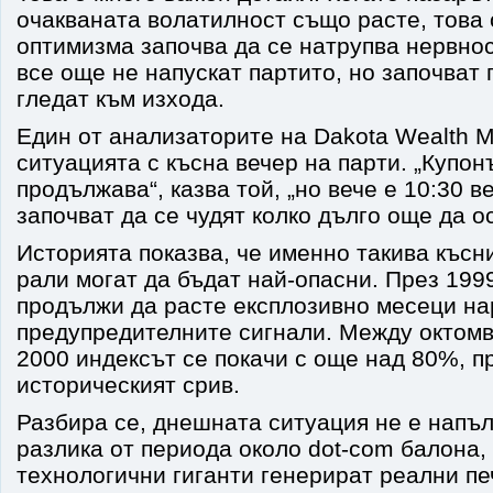
очакваната волатилност също расте, това 
оптимизма започва да се натрупва нервно
все още не напускат партито, но започват
гледат към изхода.
Един от анализаторите на Dakota Wealth 
ситуацията с късна вечер на парти. „Купон
продължава“, казва той, „но вече е 10:30 в
започват да се чудят колко дълго още да ос
Историята показва, че именно такива късн
рали могат да бъдат най-опасни. През 199
продължи да расте експлозивно месеци на
предупредителните сигнали. Между октомв
2000 индексът се покачи с още над 80%, п
историческият срив.
Разбира се, днешната ситуация не е напъл
разлика от периода около dot-com балона,
технологични гиганти генерират реални п