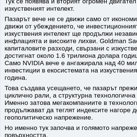
Тук се появява и вторият огромен двигател
изкуственият интелект.
Пазарът вече не се движи само от икономи
движи от убеждението, че инвестиционния
изкуствения интелект ще продължи незави
инфлацията и високите лихви. Goldman Sa
капиталовите разходи, свързани с изкустве
достигнат около 1.6 трилиона долара годи
Само NVIDIA вече е ангажирала над 40 ми
инвестиции в екосистемата на изкуствения
година.
Това създава усещането, че пазарът прежи
циклично рали, а структурна технологичн
Именно затова мегакомпаниите в технолог
продължават да теглят индексите нагоре д
геополитическо напрежение.
Но именно тук започва и голямото напреж
повърхността.