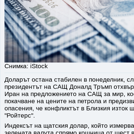
Снимка: iStock
Доларът остана стабилен в понеделник, сл
президентът на САЩ Доналд Тръмп отхвър
Иран на предложението на САЩ за мир, ко
покачване на цените на петрола и предизв
опасения, че конфликтът в Близкия изток 
"Ройтерс".
Индексът на щатския долар, който измерва
зелената валута спрямо кошница от шест 