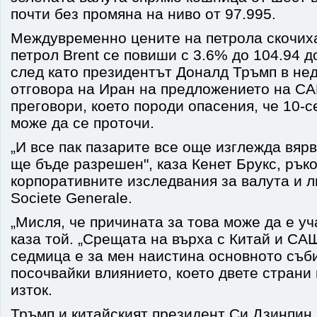
почти без промяна на ниво от 97.995.
Междувременно цените на петрола скочиха
петрол Brent се повиши с 3.6% до 104.94 д
след като президентът Доналд Тръмп в не
отговора на Иран на предложението на С
преговори, което породи опасения, че 10-
може да се проточи.
„И все пак пазарите все още изглежда вярв
ще бъде разрешен", каза Кенет Брукс, рък
корпоративните изследвания за валута и л
Societe Generale.
„Мисля, че причината за това може да е уч
каза той. „Срещата на върха с Китай и СА
седмица е за мен наистина основното съби
посочвайки влиянието, което двете страни
изток.
Тръмп и китайският президент Си Дзинпин