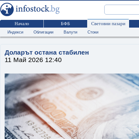
Начало
БФБ
Световни пазари
Индекси
Облигации
Валути
Стоки
Доларът остана стабилен
11 Май 2026 12:40