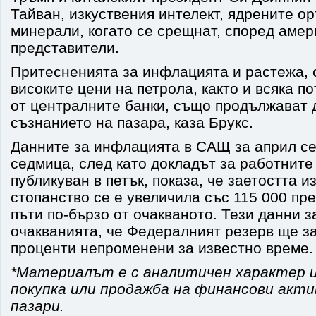
Тайван, изкуствения интелект, ядрените о
минерали, когато се срещнат, според амер
представители.
Притесненията за инфлацията и растежа, с
високите цени на петрола, както и всяка п
от централните банки, също продължават д
съзнанието на пазара, каза Брукс.
Данните за инфлацията в САЩ за април се
седмица, след като докладът за работните
публикуван в петък, показа, че заетостта и
стопанство се е увеличила със 115 000 пре
пъти по-бързо от очакваното. Тези данни 
очакванията, че Федералният резерв ще з
проценти непроменени за известно време.
*Материалът е с аналитичен характер и
покупка или продажба на финансови акт
пазари.