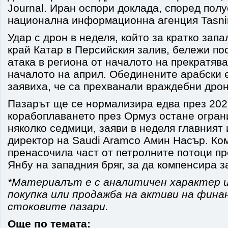
Journal. Иран оспори доклада, според по
национална информационна агенция Tasni
Удар с дрон в неделя, който за кратко зап
край Катар в Персийския залив, бележи по
атака в региона от началото на прекратява
началото на април. Обединените арабски 
заявиха, че са прехванали враждебни дрон
Пазарът ще се нормализира едва през 2027 
корабоплаването през Ормуз остане огран
няколко седмици, заяви в неделя главният
директор на Saudi Aramco Амин Насър. Ко
пренасочила част от петролните потоци п
Янбу на западния бряг, за да компенсира з
*Материалът е с аналитичен характер и
покупка или продажба на активи на фина
стоковите пазари.
Още по темата: