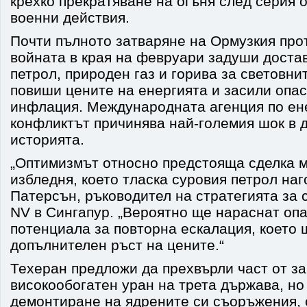
крехко прекратяване на огъня след серия 
военни действия.
Почти пълното затваряне на Ормузкия прот
войната в края на февруари задуши достав
петрол, природен газ и горива за световни
повиши цените на енергията и засили опас
инфлация. Международната агенция по ене
конфликтът причинява най-големия шок в д
историята.
„Оптимизмът относно предстояща сделка 
избледня, което тласка суровия петрол наг
Патерсън, ръководител на стратегията за 
NV в Сингапур. „Вероятно ще нараснат оп
потенциала за повторна ескалация, което 
допълнителен ръст на цените.“
Техеран предложи да прехвърли част от за
високообогатен уран на трета държава, но
демонтиране на ядрените си съоръжения, с