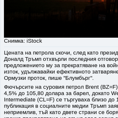
Снимка: iStock
Цената на петрола скочи, след като през
Доналд Тръмп отхвърли последния отговор
предложението му за прекратяване на вой
изток, удължавайки ефективното затваря
Ормузки проток, пише "Блумбърг".
Фючърсите на суровия петрол Brent (BZ=F)
4,5% до 105,80 долара за барел, докато W
Intermediate (CL=F) се търгуваха близо до 
публикация в социалните медии Тръмп заяв
неприемлив, тъй като двете страни се бор