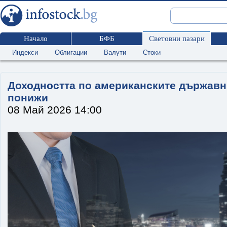
Начало
БФБ
Световни пазари
Индекси
Облигации
Валути
Стоки
Доходността по американските държавн
понижи
08 Май 2026 14:00