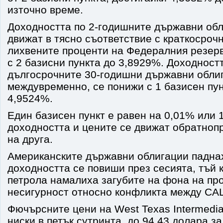
източно време.
Доходността по 2-годишните държавни обл
движат в тясно съответствие с краткосроч
лихвените проценти на Федералния резер
с 2 базисни пункта до 3,8929%. Доходностт
дългосрочните 30-годишни държавни обли
междувременно, се понижи с 1 базисен пун
4,9524%.
Един базисен пункт е равен на 0,01% или 1
доходността и цените се движат обратно
на друга.
Американските държавни облигации паднах
доходността се повиши през сесията, тъй 
петрола намалиха загубите на фона на п
несигурност относно конфликта между СА
Фючърсните цени на West Texas Intermedia
ниски в петък сутринта, до 94,43 долара за