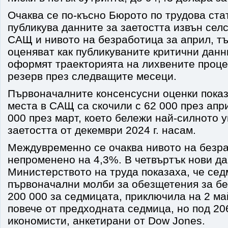
Очаква се по-късно Бюрото по трудова ста
публикува данните за заетостта извън селс
САЩ и нивото на безработица за април, тъ
оценяват как публикуваните критични дан
оформят траекторията на лихвените проц
резерв през следващите месеци.
Първоначалните консенсусни оценки показ
места в САЩ са скочили с 62 000 през апри
000 през март, което бележи най-силното 
заетостта от декември 2024 г. насам.
Междувременно се очаква нивото на безра
непроменено на 4,3%. В четвъртък нови да
Министерството на труда показаха, че се
първоначални молби за обезщетения за бе
200 000 за седмицата, приключила на 2 май
повече от предходната седмица, но под 20
икономисти, анкетирани от Dow Jones.