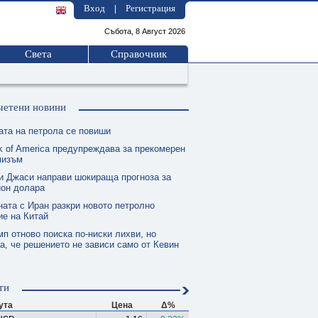
Вход
Регистрация
|
Събота, 8 Август 2026
Света
Справочник
четени новини
ата на петрола се повиши
k of America предупреждава за прекомерен
мизъм
и Джаси направи шокираща прогноза за
ион долара
ната с Иран разкри новото петролно
е на Китай
п отново поиска по-ниски лихви, но
а, че решението не зависи само от Кевин
ти
ута
Цена
Δ%