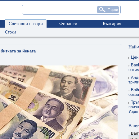
Световни пазари
Финанси
България
Стоки
Най-
битката за йената
Цен
Ban
опти
Анд
трил
Вой
оръжи
Тръм
призн
Уорш
Валу
Вал