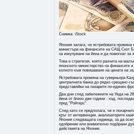
Снимка: iStock
Япония залага, че ястребовата промяна 
министъра на финансите на САЩ Скот Бе
за изкупуване на йена и да помогнат за 
Това е стратегия, която разчита на малъ
японското министерство на финансите и 
колкото към повишаване на цената на за
Ястребовата промяна на гуверньора Каз
централната банка до рядко срещано съ
представяйки на пазарите по-единен фро
Два дни след забележките на Уеда на 28
йена от близо две години - ход, послед
пред "Ройтерс".
След като се предполага, че е похарчил
кръг от интервенции, анализаторите каз
Япония следващата седмица, за да осиг
одобрение или внимателно подбрани дум
действията на Япония.