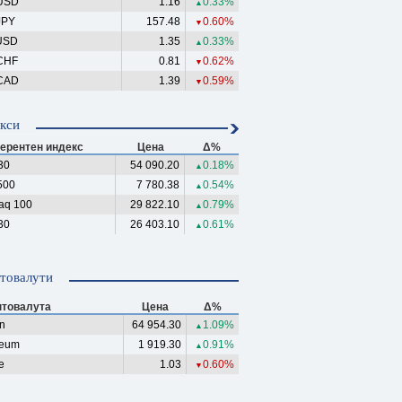
USD
1.16
0.33%
▲
JPY
157.48
0.60%
▼
USD
1.35
0.33%
▲
CHF
0.81
0.62%
▼
CAD
1.39
0.59%
▼
кси
ерентен индекс
Цена
Δ%
30
54 090.20
0.18%
▲
500
7 780.38
0.54%
▲
aq 100
29 822.10
0.79%
▲
30
26 403.10
0.61%
▲
товалути
птовалута
Цена
Δ%
in
64 954.30
1.09%
▲
reum
1 919.30
0.91%
▲
e
1.03
0.60%
▼