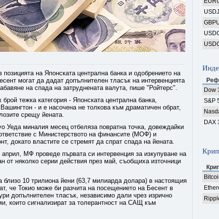
EUR
USD
GBP
USD
USD
Инде
в позицията на Японската централна банка и одобрението на
сент могат да дадат допълнителен тласък на интервенцията
Реф
забавяне на спада на затруднената валута, пише "Ройтерс".
Dow 
к брой тежка категория - Японската централна банка,
S&P 
Вашингтон - и е насочена не толкова към драматичен обрат,
Nasd
лозите срещу йената.
DAX 
уо Уеда миналия месец отбеляза повратна точка, довеждайки
ответствие с Министерството на финансите (МОФ) и
нт, докато властите се стремят да спрат спада на йената.
Крип
 април, МФ проведе първата си интервенция за изкупуване на
ван от няколко серии действия през май, съобщиха източници
Кри
Bitco
а близо 10 трилиона йени (63,7 милиарда долара) в настоящия
ват, че Токио може би разчита на посещението на Бесент в
Ethe
ури допълнителен тласък, независимо дали чрез изрично
Rippl
и, които сигнализират за толерантност на САЩ към