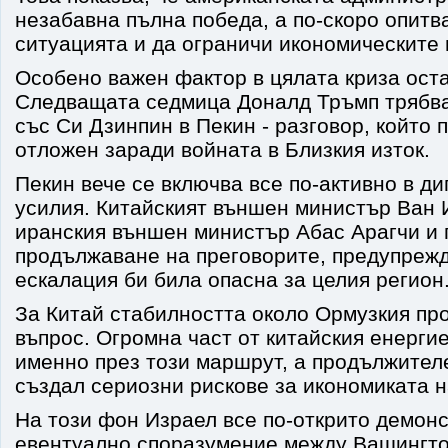
незабавна пълна победа, а по-скоро опитв
ситуацията и да ограничи икономическите 
Особено важен фактор в цялата криза оста
Следващата седмица Доналд Тръмп трябва
със Си Дзинпин в Пекин - разговор, който
отложен заради войната в Близкия изток.
Пекин вече се включва все по-активно в д
усилия. Китайският външен министър Ван 
иранския външен министър Абас Арагчи и 
продължаване на преговорите, предупрежд
ескалация би била опасна за целия регион
За Китай стабилността около Ормузкия про
въпрос. Огромна част от китайския енерги
именно през този маршрут, а продължител
създал сериозни рискове за икономиката н
На този фон Израел все по-открито демон
евентуално споразумение между Вашингто