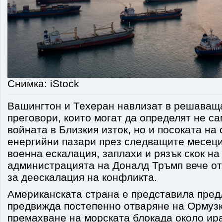
Снимка: iStock
Вашингтон и Техеран навлизат в решаващ
преговори, които могат да определят не с
войната в Близкия изток, но и посоката на
енергийни пазари през следващите месеци
военна ескалация, заплахи и рязък скок на
администрацията на Доналд Тръмп вече от
за деескалация на конфликта.
Американската страна е представила пред
предвижда постепенно отваряне на Ормузк
премахване на морската блокада около ир