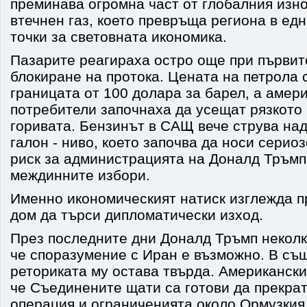
преминава огромна част от глобалния изно
втечнен газ, което превръща региона в ед
точки за световната икономика.
Пазарите реагираха остро още при първит
блокиране на протока. Цената на петрола 
границата от 100 долара за барел, а амер
потребители започнаха да усещат рязкото
горивата. Бензинът в САЩ вече струва над
галон - ниво, което започва да носи серио
риск за администрацията на Доналд Тръмп
междинните избори.
Именно икономическият натиск изглежда 
дом да търси дипломатически изход.
През последните дни Доналд Тръмп неколк
че споразумение с Иран е възможно. В съ
реториката му остава твърда. Американски
че Съединените щати са готови да прекра
операция и ограниченията около Ормузкия 