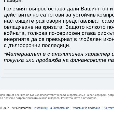
Големият въпрос остава дали Вашингтон и
действително са готови за устойчив компр
настоящите разговори представляват само
овладяване на кризата. Защото колкото п
войната, толкова по-сериозен става рискъ
енергията да се превърнат в глобален ик
с дългосрочни последици.
*Материалът е с аналитичен характер и
покупка или продажба на финансовите па
Данните от сесията на БФБ се предоставят в реално време само на регистрирани потреб
са влезли с потребителското си име и парола. Регистрацията е безплатна.
© 2007 - 2026 Инфосток
Източници на информация |
Условия за ползване |
Контакт