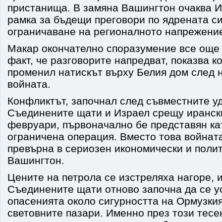
пристанища. В замяна Вашингтон очаква 
рамка за бъдещи преговори по ядрената си
ограничаване на регионалното напрежени
Макар окончателно споразумение все още 
факт, че разговорите напредват, показва к
променил натискът върху Белия дом след 
войната.
Конфликтът, започнал след съвместните у
Съединените щати и Израел срещу ирански
февруари, първоначално бе представян ка
ограничена операция. Вместо това войнат
превърна в сериозен икономически и поли
Вашингтон.
Цените на петрола се изстреляха нагоре, 
Съединените щати отново започна да се ус
опасенията около сигурността на Ормузки
световните пазари. Именно през този тесе