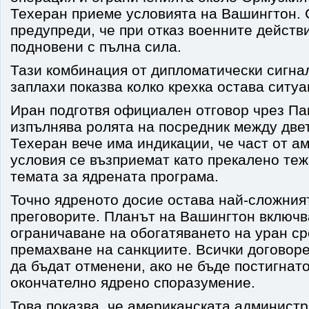
Техеран приеме условията на Вашингтон. 
предупреди, че при отказ военните действ
подновени с пълна сила.
Тази комбинация от дипломатически сигна
заплахи показва колко крехка остава ситуа
Иран подготвя официален отговор чрез Па
изпълнява ролята на посредник между две
Техеран вече има индикации, че част от а
условия се възприемат като прекалено теж
темата за ядрената програма.
Точно ядреното досие остава най-сложния
преговорите. Планът на Вашингтон включ
ограничаване на обогатяването на уран с
премахване на санкциите. Всички договор
да бъдат отменени, ако не бъде постигнат
окончателно ядрено споразумение.
Това показва, че американската администр