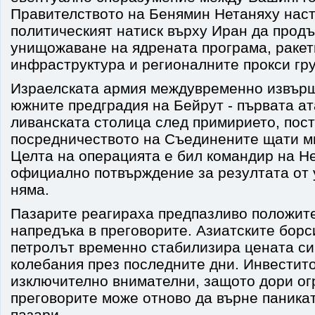
Правителството на Бенямин Нетаняху наст
политическият натиск върху Иран да прод
унищожаване на ядрената програма, ракет
инфраструктура и регионалните прокси гр
Израелската армия междувременно извърш
южните предградия на Бейрут - първата ат
ливанската столица след примирието, пост
посредничеството на Съединените щати м
Целта на операцията е бил командир на He
официално потвърждение за резултата от 
няма.
Пазарите реагираха предпазливо положите
напредъка в преговорите. Азиатските борс
петролът временно стабилизира цената си
колебания през последните дни. Инвестит
изключително внимателни, защото дори ог
преговорите може отново да върне паника
пазари.