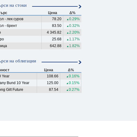
рси на стоки
ърс
Цена
Δ%
л - лек суров
78.20
0.29%
▲
ол - брент
83.50
0.32%
▲
о
4 345.82
2.20%
▲
ро
25.68
1.17%
▲
ица
642.88
1.82%
▲
рси на облигации
чност
Цена
Δ%
 Year
108.66
0.16%
▲
any Bund 10 Year
125.00
0.15%
▲
ng Gilt Future
87.54
0.27%
▲