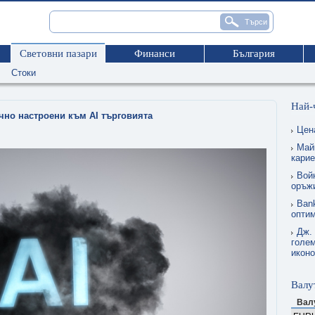
Световни пазари
Финанси
България
Стоки
Най-
ично настроени към AI търговията
Цен
Май
карие
Вой
оръжи
Ban
опти
Дж.
голем
икон
Валу
Вал