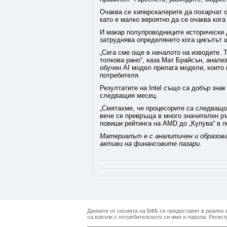
Очаква се хиперскалерите да похарчат о
като е малко вероятно да се очаква кога
И макар полупроводниците исторически д
затруднява определянето кога цикълът щ
„Сега сме още в началото на изводите. Т
толкова рано“, каза Мат Брайсън, анализ
обучен AI модел прилага модели, които 
потребителя.
Резултатите на Intel също са добър зна
следващия месец.
„Смятахме, че процесорите са следващото
вече се превръща в много значителен ръс
повиши рейтинга на AMD до „Купува“ в п
Материалът е с аналитичен и образова
активи на финансовите пазари.
Данните от сесията на БФБ се предоставят в реално в
са влезли с потребителското си име и парола. Регист