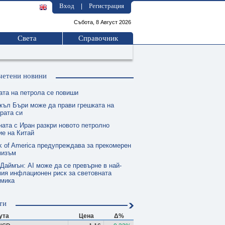
Вход
Регистрация
|
Събота, 8 Август 2026
Света
Справочник
четени новини
ата на петрола се повиши
къл Бъри може да прави грешката на
рата си
ната с Иран разкри новото петролно
е на Китай
k of America предупреждава за прекомерен
мизъм
 Даймън: AI може да се превърне в най-
ия инфлационен риск за световната
омика
ти
ута
Цена
Δ%