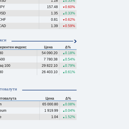
USD
1.16
0.33%
▲
JPY
157.48
0.60%
▼
USD
1.35
0.33%
▲
CHF
0.81
0.62%
▼
CAD
1.39
0.59%
▼
кси
ерентен индекс
Цена
Δ%
30
54 090.20
0.18%
▲
500
7 780.38
0.54%
▲
aq 100
29 822.10
0.79%
▲
30
26 403.10
0.61%
▲
товалути
птовалута
Цена
Δ%
in
65 000.80
0.08%
▲
reum
1 919.99
0.04%
▲
e
1.04
1.52%
▲