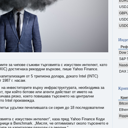
EUR
USD
GBP
USD
USD
Инде
Реф
Dow 
S&P 
иите за чипове съживи търговията с изкуствен интелект, като
Nasd
XIC) достигнаха рекордни върхове, пише Yahoo Finance.
DAX 
капитализация от 5 трилиона долара, докато Intel (INTC)
 1987 г. насам.
на инвеститорите върху инфраструктурата, необходима за
Крип
т, при който ботове или агенти действат от името на
ичава рязко, което повишава търсенето на централни
Кри
то Intel произвежда.
Bitco
петък удължи печелившата си серия до 18 последователни
Ethe
Rippl
вията с изкуствен интелект“, каза пред Yahoo Finance Коди
дници в Benchmark. „Мисля, че оптимизмът около търсенето е
ите за капиталови разходи са реални.“