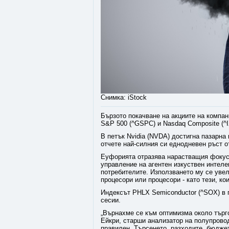
Снимка: iStock
Бързото покачване на акциите на компан
S&P 500 (^GSPC) и Nasdaq Composite (^I
В петък Nvidia (NVDA) достигна пазарна 
отчете най-силния си еднодневен ръст от
Еуфорията отразява нарастващия фокус 
управление на агентен изкуствен интелек
потребителите. Използването му се увел
процесори или процесори - като тези, кои
Индексът PHLX Semiconductor (^SOX) в 
сесии.
„Върнахме се към оптимизма около търго
Ейкри, старши анализатор на полупрово
правилен. Търсенето, разходите, бюджет