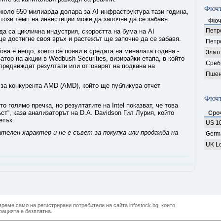
Фючъ
коло 650 милиарда долара за AI инфраструктура тази година,
 този темп на инвестиции може да започне да се забавя.
Фюч
Петро
а са циклична индустрия, скоростта на бума на AI
е достигне своя връх и растежът ще започне да се забавя.
Петр
ова е нещо, което се появи в средата на миналата година -
Злат
атор на акции в Wedbush Securities, визирайки етапа, в който
Среб
предвиждат резултати или отговарят на подкана на
Пшен
к за конкурента AMD (AMD), който ще публикува отчет
Фючъ
 голямо пречка, но резултатите на Intel показват, че това
т“, каза анализаторът на D.A. Davidson Гил Лурия, който
Сро
етък.
US 10
телен характер и не е съвет за покупка или продажба на
Germ
UK Lo
реме само на регистрирани потребители на сайта infostock.bg, които
рацията е безплатна.