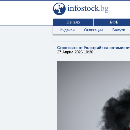
Начало
БФБ
Индекси
Облигации
Валути
Стратезите от Уолстрийт са оптимист
27 Април 2026 10:30