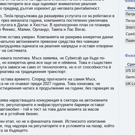
Фючъ
инвеститорите все още оценяват внимателно реалния
о предвид дългия хоризонт до неговата рентабилност.
Фюч
Петро
, Tesla продължава да разширява услугата си за роботакси в
 през миналата година, компанията постепенно увеличава
Петр
слугата в Далас и Хюстън. В краткосрочен план се планира
Злат
о Финикс, Маями, Орландо, Тампа и Лас Вегас.
Среб
итие остава умерен. Компанията не разкрива конкретни данни
Пшен
 напълно автономните превозни средства без човешки
затруднява оценката на реалния напредък и оставя отворени
 на системата.
Фючъ
овата политика. Мъск заявява, че Cybercab ще бъде по-
, но конкретна цена все още не е обявена. Това е съществен
Сро
уга зависи не само от технологията, но и от способността ѝ
US 10
рнатива на традиционния транспорт.
Germ
 остава времето. Според прогнозите на самия Мъск,
а не се очакват преди 2027 година. Това означава, че
UK Lo
стиционния натиск в продължение на години, без гаранция за
разява нарастващата конкуренция в сектора на автономните
те, регулаторните и инфраструктурните бариери остават
автомобил - той е тест за това дали визията за масов
е в устойчив бизнес.
н етап, но не и финалната линия. Истинското изпитание
е, под надзора на регулаторите и в условията на пазар, който
та за бъдещето.