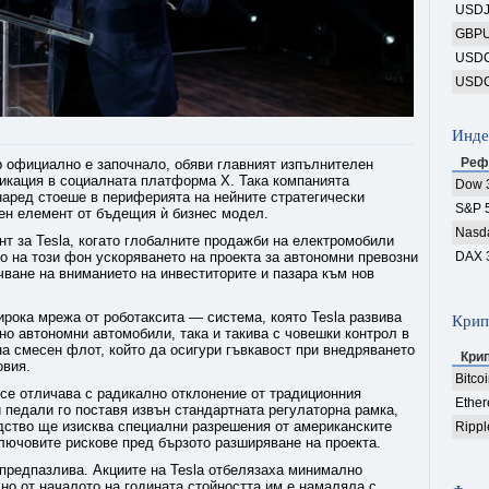
USD
GBP
USD
USD
Инде
Реф
b официално е започнало, обяви главният изпълнителен
ликация в социалната платформа X. Така компанията
Dow 
наред стоеше в периферията на нейните стратегически
S&P 
лен елемент от бъдещия ѝ бизнес модел.
Nasd
т за Tesla, когато глобалните продажби на електромобили
о на този фон ускоряването на проекта за автономни превозни
DAX 
чване на вниманието на инвеститорите и пазара към нов
широка мрежа от роботаксита — система, която Tesla развива
Крип
но автономни автомобили, така и такива с човешки контрол в
на смесен флот, който да осигури гъвкавост при внедряването
Кри
овия.
Bitco
 се отличава с радикално отклонение от традиционния
Ethe
 педали го поставя извън стандартната регулаторна рамка,
одство ще изисква специални разрешения от американските
Rippl
ключовите рискове пред бързото разширяване на проекта.
 предпазлива. Акциите на Tesla отбелязаха минимално
но от началото на годината стойността им е намаляла с