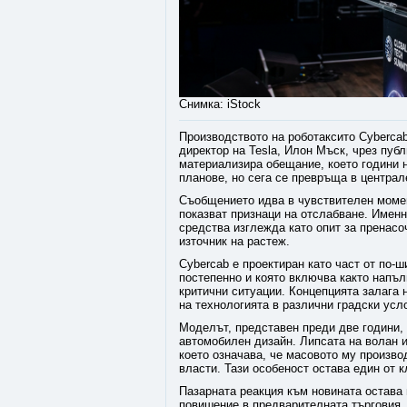
Снимка: iStock
Производството на роботаксито Cyberca
директор на Tesla, Илон Мъск, чрез пуб
материализира обещание, което години 
планове, но сега се превръща в центра
Съобщението идва в чувствителен момен
показват признаци на отслабване. Именн
средства изглежда като опит за пренасо
източник на растеж.
Cybercab е проектиран като част от по-
постепенно и която включва както напъл
критични ситуации. Концепцията залага 
на технологията в различни градски усл
Моделът, представен преди две години,
автомобилен дизайн. Липсата на волан и
което означава, че масовото му произв
власти. Тази особеност остава един от 
Пазарната реакция към новината остава
повишение в предварителната търговия, 