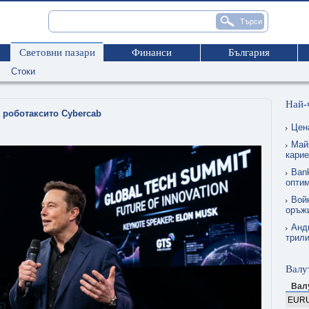
Световни пазари
Финанси
България
Стоки
Най-
а роботаксито Cybercab
Цен
Май
карие
Ban
опти
Вой
оръжи
Анд
трил
Валу
Вал
EUR