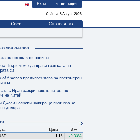
Вход
Регистрация
|
Събота, 8 Август 2026
Света
Справочник
четени новини
ата на петрола се повиши
къл Бъри може да прави грешката на
рата си
k of America предупреждава за прекомерен
мизъм
ната с Иран разкри новото петролно
е на Китай
и Джаси направи шокираща прогноза за
ион долара
ти
ута
Цена
Δ%
USD
1.16
0.33%
▲