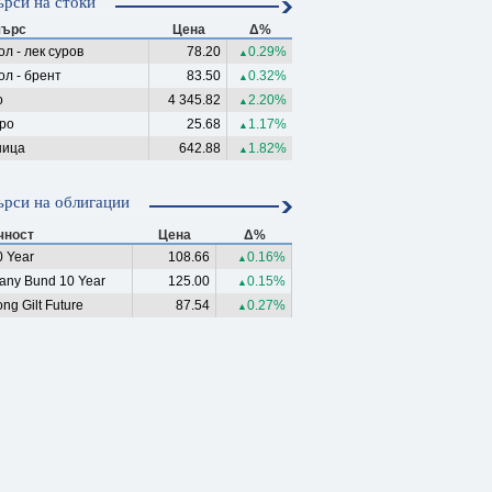
рси на стоки
ърс
Цена
Δ%
л - лек суров
78.20
0.29%
▲
ол - брент
83.50
0.32%
▲
о
4 345.82
2.20%
▲
ро
25.68
1.17%
▲
ица
642.88
1.82%
▲
рси на облигации
чност
Цена
Δ%
 Year
108.66
0.16%
▲
any Bund 10 Year
125.00
0.15%
▲
ng Gilt Future
87.54
0.27%
▲