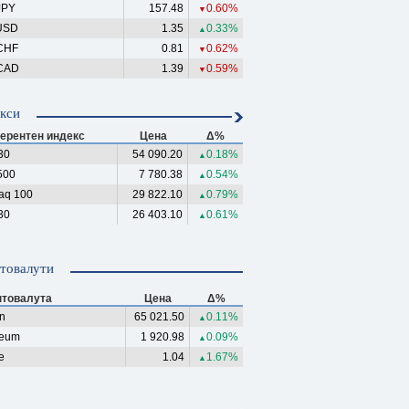
JPY
157.48
0.60%
▼
USD
1.35
0.33%
▲
CHF
0.81
0.62%
▼
CAD
1.39
0.59%
▼
кси
ерентен индекс
Цена
Δ%
30
54 090.20
0.18%
▲
500
7 780.38
0.54%
▲
aq 100
29 822.10
0.79%
▲
30
26 403.10
0.61%
▲
товалути
птовалута
Цена
Δ%
in
65 021.50
0.11%
▲
reum
1 920.98
0.09%
▲
e
1.04
1.67%
▲