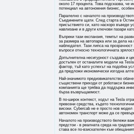
около 17 процента. Това подсказва, че 
потенциал на автономния бизнес, особен
Паралелно с началото на производството
Съединените щати. След старта в Остин
присъствието си, като наскоро въведе у
навлизане и в други ключови пазари кат
Въпреки тази експанзия, темпът на разв
за размера на автопарка или за дела на
наблюдател. Тази липса на прозрачност 
въпроси относно технологичната зрялост
Допълнителна несигурност създава и цен
достъпен от останалите модели на Tesla
фактор, тъй като успехът на подобна усл
да предложи икономически изгодна алте
Най-значимото предизвикателство обаче
съществени приходи от роботакси бизнес
компанията ще трябва да поддържа инве
бърза възвръщаемост.
В по-широк контекст, ходът на Tesla от
превозни средства, където технологични
високи. Cybercab не е просто нов модел 
автономен транспорт може да се превърн
Началото на производството бележи важе
предстои - в реалната среда на градовет
става все по-взискателен към обещания