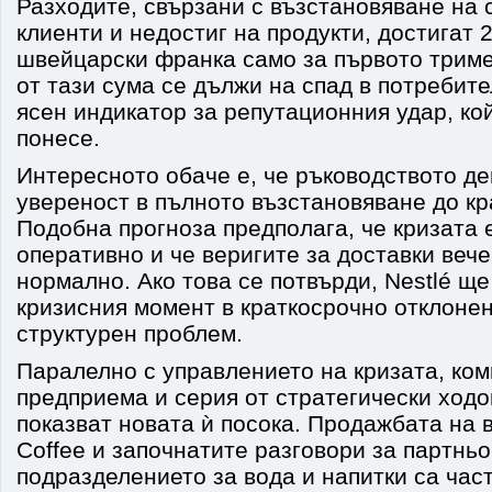
Разходите, свързани с възстановяване на 
клиенти и недостиг на продукти, достигат
швейцарски франка само за първото трим
от тази сума се дължи на спад в потребит
ясен индикатор за репутационния удар, ко
понесе.
Интересното обаче е, че ръководството д
увереност в пълното възстановяване до кр
Подобна прогноза предполага, че кризата 
оперативно и че веригите за доставки веч
нормално. Ако това се потвърди, Nestlé щ
кризисния момент в краткосрочно отклонен
структурен проблем.
Паралелно с управлението на кризата, ко
предприема и серия от стратегически ходо
показват новата ѝ посока. Продажбата на в
Coffee и започнатите разговори за партньо
подразделението за вода и напитки са час