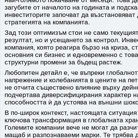
загубите от началото на годината и подска
инвеститорите започват да възстановяват 
стратегията на компанията.
Зад този оптимизъм стои не само текущия
резултат, но и усещането за контрол. Инв
компания, която реагира бързо на криза, 
основния си бизнес и едновременно с тов
структурни промени за бъдещ растеж.
Любопитен детайл е, че въпреки глобалнот
напрежение и колебанията в цените на пет
не отчита съществено влияние върху дейно
подчертава диверсифицирания характер на
способността ѝ да устоява на външни шоко
В по-широк контекст, настоящата ситуаци
ключова трансформация в глобалната хра
Големите компании вече не могат да разчи
мащаб и разпознаваеми марки. Те трябва д