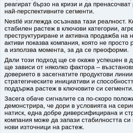
реагират бързо на кризи и да пренасочват
най-перспективните сегменти.
Nestlé изглежда осъзнава тази реалност. 
стабилен растеж в ключови категории, агр
преструктуриране и активна продажба на 
активи показва компания, която не просто 
а използва момента, за да се преоформи.
Дали този подход ще се окаже успешен в д
ще зависи от няколко фактора – възстанов
доверието в засегнатите продуктови линии
стратегическите инициативи и способност
поддържа растеж в ключовите си сегменти
Засега обаче сигналите са по-скоро положи
демонстрира, че дори в условията на сер
натиск, една добре диверсифицирана и ст
компания може да запази стабилността си
нови източници на растеж.