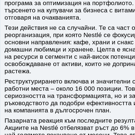
програма за оптимизация на портфолиото.
търсенето на купувачи за бизнеса с витами
отговаря на очакванията.
Тези действия не са случайни. Те са част 
реорганизация, при която Nestlé се фокуси
основни направления: кафе, храни и снакс 
домашни любимци и хранене. Целта е ясн
на ресурси в сегменти с най-висок потенци
освобождаване от активи, които не доприн
растежа.
Реструктурирането включва и значителни 
работни места – около 16 000 позиции. Тов
сериозността на трансформацията, но и за
ръководството да подобри ефективността 
на компанията в дългосрочен план.
Пазарната реакция към последните резулта
Акциите на Nestlé отбелязват ръст до 6% в
най-голямото покачване от месеци. Това д