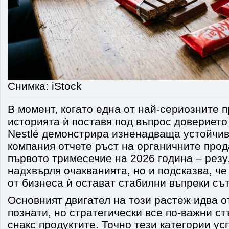
Снимка: iStock
В момент, когато една от най-сериозните п
историята ѝ поставя под въпрос доверието
Nestlé демонстрира изненадваща устойчив
компания отчете ръст на органичните прод
първото тримесечие на 2026 година – резу
надхвърля очакванията, но и подсказва, ч
от бизнеса ѝ остават стабилни въпреки съ
Основният двигател на този растеж идва о
познати, но стратегически все по-важни ст
снакс продуктите. Точно тези категории ус