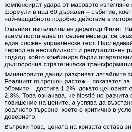
компенсират удара от масовото изтегляне
формули в над 60 държави – събитие, коет
най-мащабното подобно действие в истори
Главният изпълнителен директор Филип На
заема поста едва от седем месеца, се ока
един сложен управленски тест. Наследява
период на нестабилност и репутационен ри
подход, който комбинира бързи оперативни
дългосрочна стратегическа трансформаци
Финансовите данни разкриват детайлите з
Реалният вътрешен растеж – показател за
обемите – достига 1,2%, докато ценовият 
2,3%. Това означава, че Nestlé не разчита
повишение на цените, а успява да възстано
реалното търсене, което е критично в усло
доверието.
Въпреки това, цената на кризата остава з