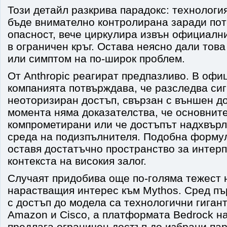
Този детайл разкрива парадокс: технологи
бъде внимателно контролирана заради по
опасност, вече циркулира извън официални
в ограничен кръг. Остава неясно дали това
или симптом на по-широк проблем.
От Anthropic реагират предпазливо. В офи
компанията потвърждава, че разследва сиг
неоторизиран достъп, свързан с външен до
момента няма доказателства, че основните
компрометирани или че достъпът надхвърл
среда на подизпълнителя. Подобна форму
оставя достатъчно пространство за интерп
контекста на високия залог.
Случаят придобива още по-голяма тежест 
нарастващия интерес към Mythos. Сред пъ
с достъп до модела са технологични гигант
Amazon и Cisco, а платформата Bedrock 
предлага ограничен достъп до избрани па