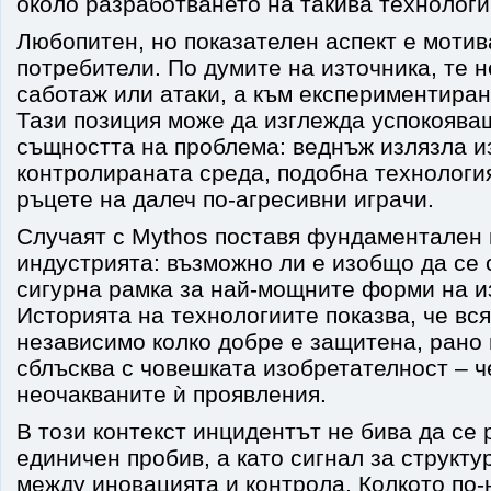
около разработването на такива технологи
Любопитен, но показателен аспект е мотив
потребители. По думите на източника, те н
саботаж или атаки, а към експериментиран
Тази позиция може да изглежда успокоява
същността на проблема: веднъж излязла и
контролираната среда, подобна технологи
ръцете на далеч по-агресивни играчи.
Случаят с Mythos поставя фундаментален 
индустрията: възможно ли е изобщо да се
сигурна рамка за най-мощните форми на и
Историята на технологиите показва, че вся
независимо колко добре е защитена, рано 
сблъсква с човешката изобретателност – ч
неочакваните ѝ проявления.
В този контекст инцидентът не бива да се 
единичен пробив, а като сигнал за структ
между иновацията и контрола. Колкото по