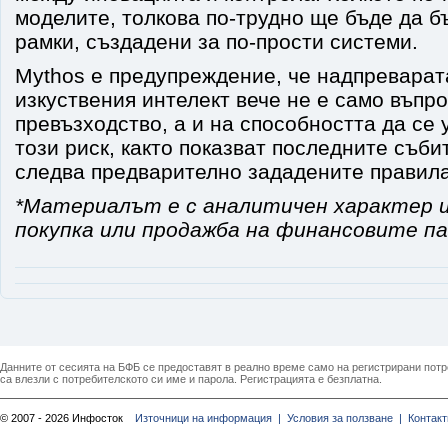
моделите, толкова по-трудно ще бъде да б
рамки, създадени за по-прости системи.
Mythos е предупреждение, че надпреварат
изкуствения интелект вече не е само въпр
превъзходство, а и на способността да се 
този риск, както показват последните съби
следва предварително зададените правила
*Материалът е с аналитичен характер и
покупка или продажба на финансовите па
Данните от сесията на БФБ се предоставят в реално време само на регистрирани потреб
са влезли с потребителското си име и парола. Регистрацията е безплатна.
© 2007 - 2026 Инфосток
Източници на информация |
Условия за ползване |
Контакт