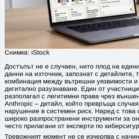
Снимка: iStock
Достъпът не е случаен, нито плод на един
данни на източник, запознат с детайлите, 
комбинация между вътрешни уязвимости и
дигитално разузнаване. Един от участници
разполагал с легитимни права чрез външе
Anthropic – детайл, който превръща случа
нарушение в системен риск. Наред с това 
широко разпространени инструменти за о
често прилагани от експерти по киберсигур
Тревожният момент не се изчерпва с начин