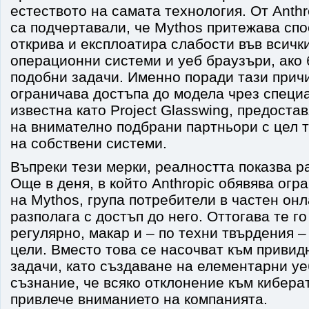
естеството на самата технология. От Anth
са подчертавали, че Mythos притежава сп
открива и експлоатира слабости във всичк
операционни системи и уеб браузъри, ако
подобни задачи. Именно поради тази прич
ограничава достъпа до модела чрез специ
известна като Project Glasswing, предоста
на внимателно подбрани партньори с цел 
на собствени системи.
Въпреки тези мерки, реалността показва р
Още в деня, в който Anthropic обявява огр
на Mythos, група потребители в частен он
разполага с достъп до него. Оттогава те го
регулярно, макар и – по техни твърдения 
цели. Вместо това се насочват към приви
задачи, като създаване на елементарни уе
съзнание, че всяко отклонение към кибера
привлече вниманието на компанията.