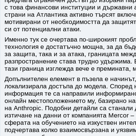
с това финансови институции и държавни 
страни на Атлантика активно търсят включ
мотивирани от необходимостта да защитя
си от потенциални атаки.
Именно тук се очертава по-широкият пробл
технология е достатъчно мощна, за да бъд
за защита, така и за атака, границата меж
разпространение става трудно удържима. 
тази граница изглежда вече е премината, 
Допълнителен елемент в пъзела е начинът,
локализирала достъпа до модела. Според 
информация те са направили информиран
онлайн местоположението му, базирано на
на Anthropic. Подобни детайли са станали
изтичане на данни от компанията Mercor –
сферата на обучението на изкуствен интел
подчертава колко взаимосвързана и уязви