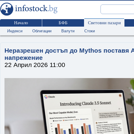
Начало
БФБ
Световни пазари
Индекси
Облигации
Валути
Стоки
Неразрешен достъп до Mythos поставя A
напрежение
22 Април 2026 11:00