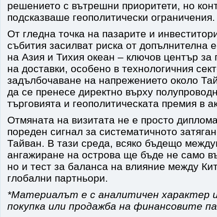
решението с вътрешни приоритети, но кон
подсказваше геополитически ограничения.
От гледна точка на пазарите и инвеститор
събития засилват риска от допълнителна е
на Азия и Тихия океан – ключов център за
на доставки, особено в технологичния сект
задълбочаване на напрежението около Та
да се пренесе директно върху полупровод
търговията и геополитическата премия в а
Отмяната на визитата не е просто диплома
пореден сигнал за систематичното затяган
Тайван. В тази среда, всяко бъдещо межд
ангажиране на острова ще бъде не само въ
но и тест за баланса на влияние между Ки
глобални партньори.
*Материалът е с аналитичен характер и
покупка или продажба на финансовите па