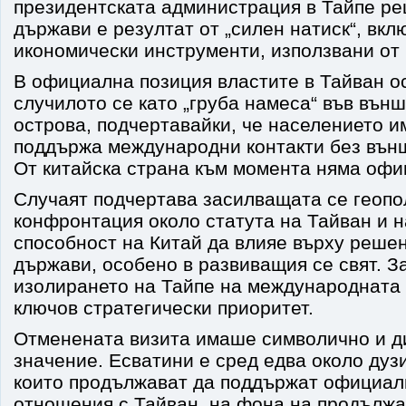
президентската администрация в Тайпе ре
държави е резултат от „силен натиск“, вк
икономически инструменти, използвани от
В официална позиция властите в Тайван о
случилото се като „груба намеса“ във вън
острова, подчертавайки, че населението и
поддържа международни контакти без вън
От китайска страна към момента няма офи
Случаят подчертава засилващата се геопо
конфронтация около статута на Тайван и 
способност на Китай да влияе върху решен
държави, особено в развиващия се свят. З
изолирането на Тайпе на международната 
ключов стратегически приоритет.
Отменената визита имаше символично и д
значение. Есватини е сред едва около дуз
които продължават да поддържат официал
отношения с Тайван, на фона на продълж