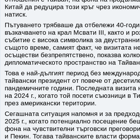
Китай да редуцира този кръг чрез икономи
натиск.
Пътуването трябваше да отбележи 40-год
възкачването на крал Мсвати III, както и р
събитие с висока символика за двустранн
същото време, самият факт, че визитата н
осъществи безпрепятствено, показва колк
дипломатическото пространство на Тайван
Това е най-дългият период без междунаро
тайвански президент от повече от десетил
пандемичните години. Последната визита 
на 2024 г., когато той посети съюзници в Т
през американски територии.
Сегашната ситуация напомня и за предход
2025 г., когато потенциално посещение бе
фона на чувствителни търговски преговор
и Пекин. Тогава тайванските власти форм