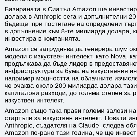
Базираната в Сиатъл Amazon ще инвестир
долара в Anthropic сега и допълнителни 2
бъдеще, при постигане на определени търг
в допълнение към 8-те милиарда долара, 
инвестира в компанията.
Amazon се затруднява да генерира шум ок
модели с изкуствен интелект, като Nova, 
продължава да бъде лидер в предоставяне
инфраструктура за бума на изкуствения ин
например мощността на облачните изчисле
че очаква около 200 милиарда долара тази
капиталови разходи, до голяма степен за 
изкуствен интелект.
Amazon също така прави големи залози на
стартъпи за изкуствен интелект. Новата ин
Anthropic, създателя на Claude, следва об
Amazon по-рано тази година, че ще инвес