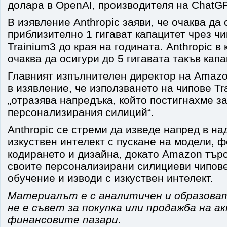
долара в OpenAI, производителя на ChatG
В изявление Anthropic заяви, че очаква да 
приблизително 1 гигават капацитет чрез чи
Trainium3 до края на годината. Anthropic в
очаква да осигури до 5 гигавата такъв капа
Главният изпълнителен директор на Amaz
в изявление, че използването на чипове Tra
„отразява напредъка, който постигнахме з
персонализирания силиций“.
Anthropic се стреми да изведе напред в на
изкуствен интелект с пускане на модели, 
кодирането и дизайна, докато Amazon търс
своите персонализирани силициеви чипове
обучение и изводи с изкуствен интелект.
Материалът е с аналитичен и образова
не е съвет за покупка или продажба на а
финансовите пазари.