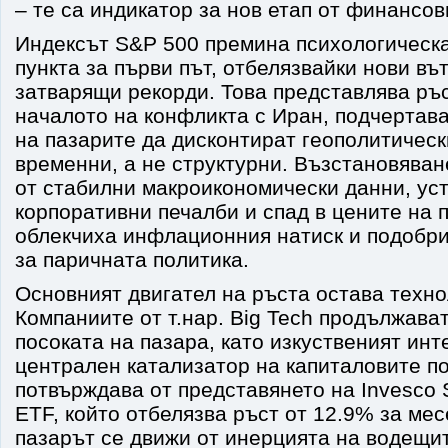
– те са индикатор за нов етап от финансов
Индексът S&P 500 премина психологическа
пункта за първи път, отбелязвайки нови в
затварящи рекорди. Това представлява ръс
началото на конфликта с Иран, подчертав
на пазарите да дисконтират геополитическ
временни, а не структурни. Възстановяван
от стабилни макроикономически данни, ус
корпоративни печалби и спад в цените на п
облекчиха инфлационния натиск и подобри
за паричната политика.
Основният двигател на ръста остава техно
Компаниите от т.нар. Big Tech продължава
посоката на пазара, като изкуственият инт
централен катализатор на капиталовите по
потвърждава от представянето на Invesc
ETF, който отбелязва ръст от 12.9% за мес
пазарът се движи от инерцията на водещи