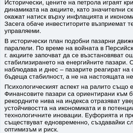
Исторически, цените на петрола играят кр
динамиката на акциите, като значителни с
окажат натиск върху инфлацията и иконом
Засега обаче инвеститорите възприемат те
управляеми.
В исторически план подобни пазарни движ
паралели. По време на войната в Персийск
г. акциите започват да се възстановяват о
стабилизирането на енергийните пазари. 
наблюдава и днес – пазарите реагират на 
бъдеща стабилност, а не на настоящата не
Психологическият аспект на ралито също 
Финансовите пазари са ориентирани към б
рекордните нива на индекса отразяват уве
устойчивостта на икономиката и в потенци
технологичните иновации. Еуфорията и пр
съществуват едновременно, създавайки с
оптимизъм и риск.