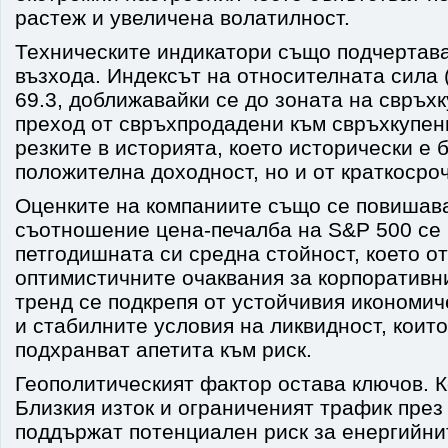
растеж и увеличена волатилност.
Техническите индикатори също подчертав
възхода. Индексът на относителната сила (
69.3, доближавайки се до зоната на свръх
преход от свръхпродадени към свръхкупени
резките в историята, което исторически е 
положителна доходност, но и от краткосро
Оценките на компаниите също се повишав
съотношение цена-печалба на S&P 500 се 
петгодишната си средна стойност, което о
оптимистичните очаквания за корпоративни
тренд се подкрепя от устойчивия икономи
и стабилните условия на ликвидност, коит
подхранват апетита към риск.
Геополитическият фактор остава ключов. 
Близкия изток и ограниченият трафик през
поддържат потенциален риск за енергийни