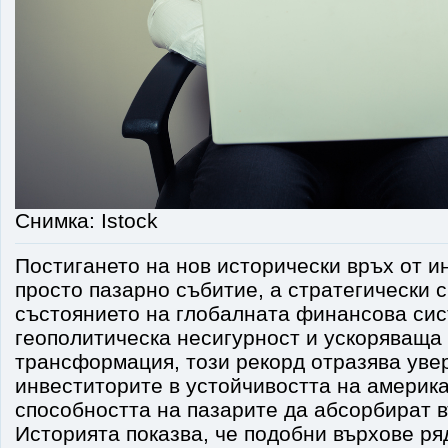
Снимка: Istock
Постигането на нов исторически връх от и
просто пазарно събитие, а стратегически с
състоянието на глобалната финансова сис
геополитическа несигурност и ускоряваща
трансформация, този рекорд отразява уве
инвеститорите в устойчивостта на америк
способността на пазарите да абсорбират 
Историята показва, че подобни върхове ря