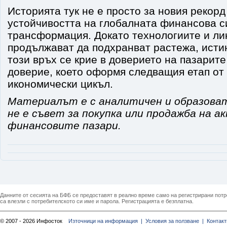
Историята тук не е просто за новия рекорд
устойчивостта на глобалната финансова с
трансформация. Докато технологиите и ли
продължават да подхранват растежа, исти
този връх се крие в доверието на пазарит
доверие, което оформя следващия етап от
икономически цикъл.
Материалът е с аналитичен и образова
не е съвет за покупка или продажба на а
финансовите пазари.
Данните от сесията на БФБ се предоставят в реално време само на регистрирани потреб
са влезли с потребителското си име и парола. Регистрацията е безплатна.
© 2007 - 2026 Инфосток
Източници на информация |
Условия за ползване |
Контакт