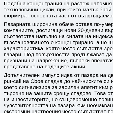
Подобна концентрация на растеж напомня
технологични цикли, при които малък брой
формират основната част от възвръщаемо
Пазарната широчина обаче остава по-умер
компаниите, достигащи нови 20-дневни вър
съответства напълно на силата на индекса.
възстановяването е концентрирано, а не 
характеристика, която често съпътства зр
пазари. Под повърхността продължават да
признаци на напрежение, въпреки впечатл
представяне на водещите акции.
Допълнителен импулс идва от пазара на д
put-call на Cboe спадна до най-ниските си н
което сигнализира за засилен апетит към 
търсене на защита срещу спадове. Това о
на инвеститорите, но същевременно пови
чувствителността на пазара към неочаква
екстремни настроения често съпътстват п