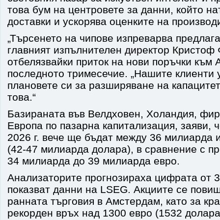
това бум на центровете за данни, който на
доставки и ускорява оценките на производ
„Търсенето на чипове изпреварва предлага
главният изпълнителен директор Кристоф 
отбелязвайки приток на нови поръчки към
последното тримесечие. „Нашите клиенти 
плановете си за разширяване на капацитета
това.“
Базираната във Велдховен, Холандия, фир
Европа по пазарна капитализация, заяви, 
2026 г. вече ще бъдат между 36 милиарда 
(42-47 милиарда долара), в сравнение с п
34 милиарда до 39 милиарда евро.
Анализаторите прогнозираха цифрата от 3
показват данни на LSEG. Акциите се повиш
ранната търговия в Амстердам, като за кр
рекорден връх над 1300 евро (1532 долара