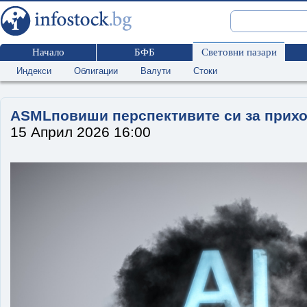
Начало
БФБ
Световни пазари
Индекси
Облигации
Валути
Стоки
ASMLповиши перспективите си за приход
15 Април 2026 16:00