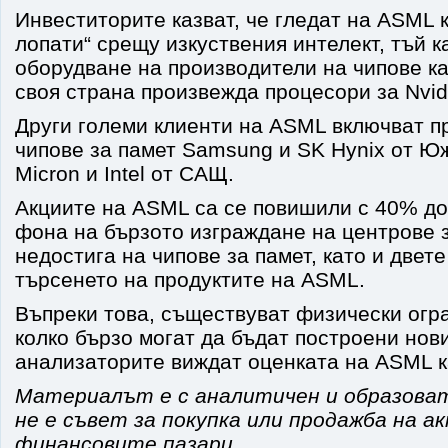
Инвеститорите казват, че гледат на ASML к
лопати“ срещу изкуствения интелект, тъй 
оборудване на производители на чипове ка
своя страна произвежда процесори за Nvidi
Други големи клиенти на ASML включват п
чипове за памет Samsung и SK Hynix от Юж
Micron и Intel от САЩ.
Акциите на ASML са се повишили с 40% до
фона на бързото изграждане на центрове 
недостига на чипове за памет, като и двет
търсенето на продуктите на ASML.
Въпреки това, съществуват физически огр
колко бързо могат да бъдат построени нови
анализаторите виждат оценката на ASML к
Материалът е с аналитичен и образова
не е съвет за покупка или продажба на а
финансовите пазари.