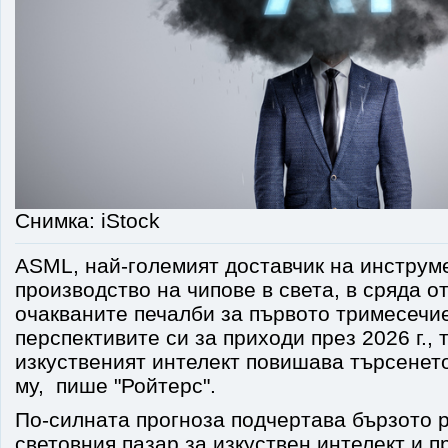
Снимка: iStock
ASML, най-големият доставчик на инструм
производство на чипове в света, в сряда о
очакваните печалби за първото тримесечи
перспективите си за приходи през 2026 г., 
изкуственият интелект повишава търсенет
му, пише "Ройтерс".
По-силната прогноза подчертава бързото 
световния пазар за изкуствен интелект и 