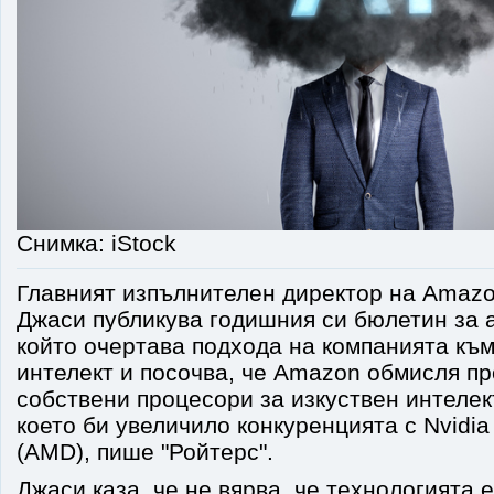
Снимка: iStock
Главният изпълнителен директор на Amaz
Джаси публикува годишния си бюлетин за 
който очертава подхода на компанията към
интелект и посочва, че Amazon обмисля п
собствени процесори за изкуствен интелек
което би увеличило конкуренцията с Nvidi
(AMD), пише "Ройтерс".
Джаси каза, че не вярва, че технологията 