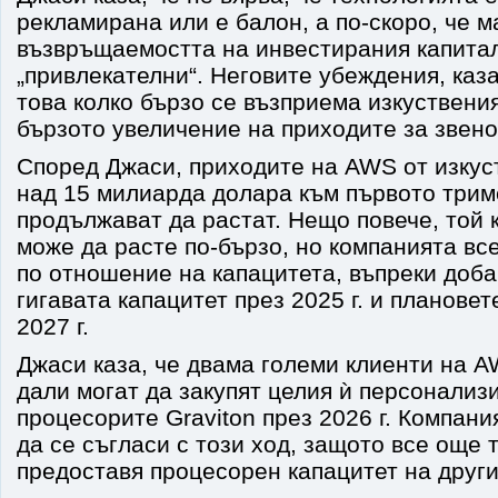
рекламирана или е балон, а по-скоро, че 
възвръщаемостта на инвестирания капита
„привлекателни“. Неговите убеждения, каза
това колко бързо се възприема изкуствения
бързото увеличение на приходите за звен
Според Джаси, приходите на AWS от изкус
над 15 милиарда долара към първото триме
продължават да растат. Нещо повече, той 
може да расте по-бързо, но компанията вс
по отношение на капацитета, въпреки доба
гигавата капацитет през 2025 г. и плановет
2027 г.
Джаси каза, че двама големи клиенти на 
дали могат да закупят целия ѝ персонализ
процесорите Graviton през 2026 г. Компан
да се съгласи с този ход, защото все още 
предоставя процесорен капацитет на други