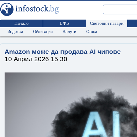
Начало
БФБ
Световни пазари
Индекси
Облигации
Валути
Стоки
Amazon може да продава AI чипове
10 Април 2026 15:30