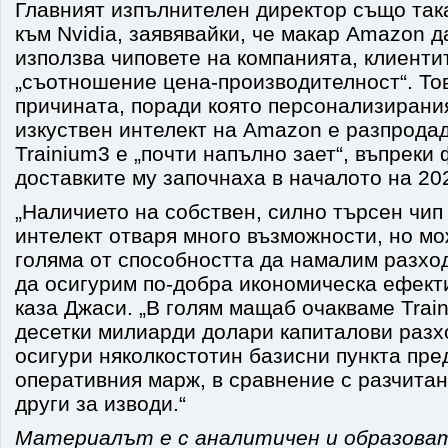
Главният изпълнителен директор също так
към Nvidia, заявявайки, че макар Amazon 
използва чиповете на компанията, клиенти
„съотношение цена-производителност“. Тов
причината, поради която персонализирания
изкуствен интелект на Amazon е разпродад
Trainium3 е „почти напълно зает“, въпреки 
доставките му започнаха в началото на 202
„Наличието на собствен, силно търсен чип 
интелект отваря много възможности, но мож
голяма от способността да намалим разход
да осигурим по-добра икономическа ефект
каза Джаси. „В голям мащаб очакваме Trai
десетки милиарди долари капиталови разх
осигури няколкостотин базисни пункта пре
оперативния марж, в сравнение с разчитан
други за изводи.“
Материалът е с аналитичен и образова