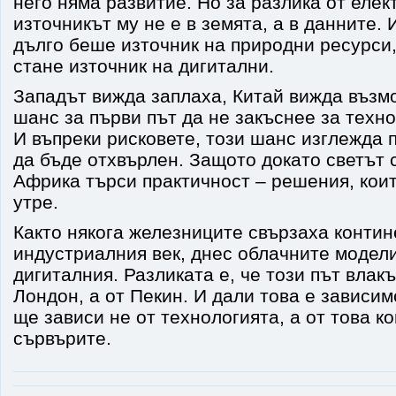
него няма развитие. Но за разлика от елек
източникът му не е в земята, а в данните. 
дълго беше източник на природни ресурси,
стане източник на дигитални.
Западът вижда заплаха, Китай вижда възм
шанс за първи път да не закъснее за техн
И въпреки рисковете, този шанс изглежда 
да бъде отхвърлен. Защото докато светът 
Африка търси практичност – решения, коит
утре.
Както някога железниците свързаха контин
индустриалния век, днес облачните модел
дигиталния. Разликата е, че този път влакъ
Лондон, а от Пекин. И дали това е зависим
ще зависи не от технологията, а от това к
сървърите.