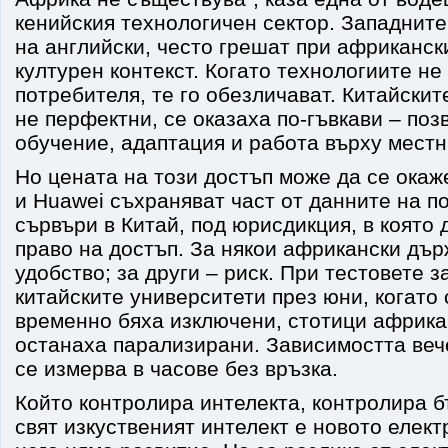
кенийския технологичен сектор. Западните
на английски, често грешат при африканск
културен контекст. Когато технологиите не
потребителя, те го обезличават. Китайскит
не перфектни, се оказаха по-гъвкави – поз
обучение, адаптация и работа върху местн
Но цената на този достъп може да се окаж
и Huawei съхраняват част от данните на п
сървъри в Китай, под юрисдикция, в която
право на достъп. За някои африкански дър
удобство; за други – риск. При тестовете з
китайските университети през юни, когато
временно бяха изключени, стотици африк
останаха парализирани. Зависимостта вече
се измерва в часове без връзка.
Който контролира интелекта, контролира б
свят изкуственият интелект е новото елек