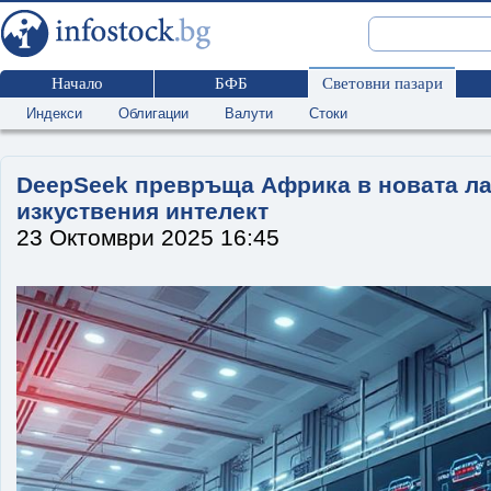
Начало
БФБ
Световни пазари
Индекси
Облигации
Валути
Стоки
DeepSeek превръща Африка в новата ла
изкуствения интелект
23 Октомври 2025 16:45