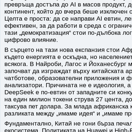
превръща достъпа до AI в масов продукт, 
континент, който до вчера беше изключен 
Целта е проста: да се направи AI евтин, л
ефективен, за да работи в среда с огранич
тази „демократизация“ стои по-дълбока ло
цифрово влияние.
В сърцето на тази нова експанзия стои Аф
където енергията е оскъдна, но населениет
всякога. В Найроби, Лагос и Йоханесбург 
започват да изграждат върху китайската а
чатботове, образователни приложения и 
анализатори. Причината не е идеология, а
DeepSeek е по-евтин от западните си конк
на един милион токени струва 27 цента, д
таксува пет долара. За млада африканска 
разликата между „имаме идея“ и „имаме пр
Фундаментално, Китай не гони бърза печал
екосистема. Политиката на Huawei и High-