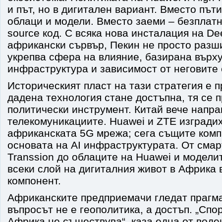
и път, но в дигитален вариант. Вместо пъ
облаци и модели. Вместо заеми – безплатн
source код. С всяка нова инсталация на D
африкански сървър, Пекин не просто разши
укрепва сфера на влияние, базирана върху
инфраструктура и зависимост от неговите 
Историческият пласт на тази стратегия е п
дадена технология стане достъпна, тя се 
политически инструмент. Китай вече напра
телекомуникациите. Huawei и ZTE изгради
африканската 5G мрежа; сега същите комп
основата на AI инфраструктурата. От сма
Transsion до облаците на Huawei и модел
всеки слой на дигиталния живот в Африка 
компонент.
Африканските предприемачи гледат прагма
въпросът не е геополитика, а достъп. „Сп
Африка не съществува“, каза една от вод