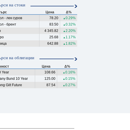
рси на стоки
ърс
Цена
Δ%
л - лек суров
78.20
0.29%
▲
ол - брент
83.50
0.32%
▲
о
4 345.82
2.20%
▲
ро
25.68
1.17%
▲
ица
642.88
1.82%
▲
рси на облигации
чност
Цена
Δ%
 Year
108.66
0.16%
▲
any Bund 10 Year
125.00
0.15%
▲
ng Gilt Future
87.54
0.27%
▲