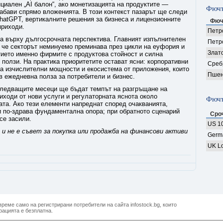
циален „AI балон“, ако монетизацията на продуктите —
Фючъ
абави спрямо вложенията. В този контекст пазарът ще следи
hatGPT, вертикалните решения за бизнеса и лицензионните
Фюч
приходи.
Петро
а върху дългосрочната перспектива. Главният изпълнителен
Петр
 че секторът неминуемо преминава през цикли на еуфория и
Злат
итието именно фирмите с продуктова стойност и силна
ползи. На практика приоритетите остават ясни: корпоративни
Среб
на изчислителни мощности и екосистема от приложения, които
Пшен
 ежедневна полза за потребители и бизнес.
следващите месеци ще бъдат темпът на разгръщане на
иходи от нови услуги и регулаторната яснота около
Фючъ
ата. Ако тези елементи напреднат според очакванията,
и по-здрава фундаментална опора; при обратното сценарий
Сро
се засили.
US 10
и не е съвет за покупка или продажба на финансови активи
Germ
UK Lo
реме само на регистрирани потребители на сайта infostock.bg, които
рацията е безплатна.