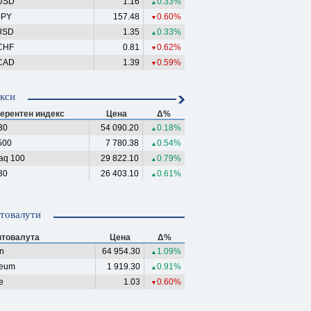
USD
1.16
0.33%
▲
JPY
157.48
0.60%
▼
USD
1.35
0.33%
▲
CHF
0.81
0.62%
▼
CAD
1.39
0.59%
▼
кси
ерентен индекс
Цена
Δ%
30
54 090.20
0.18%
▲
500
7 780.38
0.54%
▲
aq 100
29 822.10
0.79%
▲
30
26 403.10
0.61%
▲
товалути
птовалута
Цена
Δ%
in
64 954.30
1.09%
▲
reum
1 919.30
0.91%
▲
e
1.03
0.60%
▼