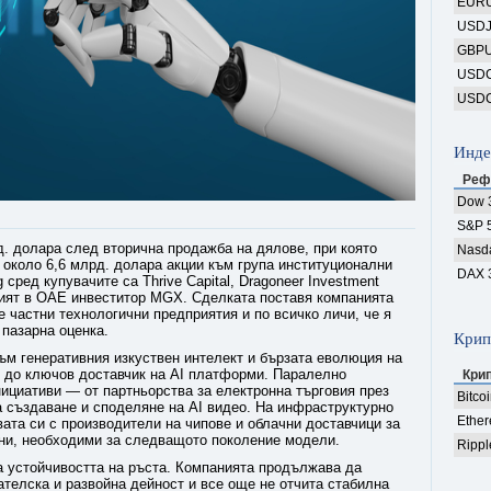
EUR
USD
GBP
USD
USD
Инде
Реф
Dow 
S&P 
д. долара след вторична продажба на дялове, при която
Nasd
около 6,6 млрд. долара акции към група институционални
DAX 
 сред купувачите са Thrive Capital, Dragoneer Investment
аният в ОАЕ инвеститор MGX. Сделката поставя компанията
 частни технологични предприятия и по всичко личи, че я
пазарна оценка.
Крип
ъм генеративния изкуствен интелект и бързата еволюция на
 до ключов доставчик на AI платформи. Паралелно
Кри
ициативи — от партньорства за електронна търговия през
Bitco
 създаване и споделяне на AI видео. На инфраструктурно
Ethe
ата си с производители на чипове и облачни доставчици за
ни, необходими за следващото поколение модели.
Rippl
а устойчивостта на ръста. Компанията продължава да
телска и развойна дейност и все още не отчита стабилна