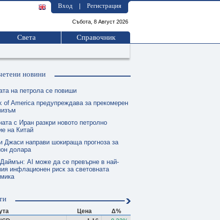
Вход
Регистрация
|
Събота, 8 Август 2026
Света
Справочник
четени новини
ата на петрола се повиши
k of America предупреждава за прекомерен
мизъм
ната с Иран разкри новото петролно
е на Китай
и Джаси направи шокираща прогноза за
ион долара
 Даймън: AI може да се превърне в най-
ия инфлационен риск за световната
омика
ти
ута
Цена
Δ%