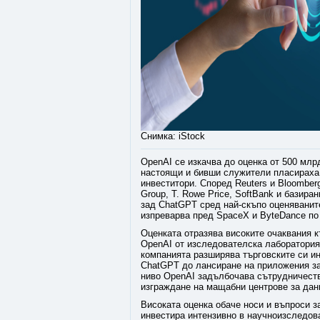
Снимка: iStock
OpenAI се изкачва до оценка от 500 млр
настоящи и бивши служители пласираха 
инвеститори. Според Reuters и Bloomberg
Group, T. Rowe Price, SoftBank и базир
зад ChatGPT сред най-скъпо оценяваните
изпреварва пред SpaceX и ByteDance по 
Оценката отразява високите очаквания к
OpenAI от изследователска лаборатория
компанията разширява търговските си ин
ChatGPT до лансиране на приложения за
ниво OpenAI задълбочава сътрудничеств
изграждане на мащабни центрове за дан
Високата оценка обаче носи и въпроси з
инвестира интензивно в научноизследова