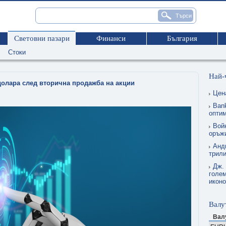
Световни пазари
Финанси
България
Стоки
Най-
 долара след вторична продажба на акции
Цен
Ban
опти
Вой
оръжи
Анд
трил
Дж.
голем
икон
Валу
Вал