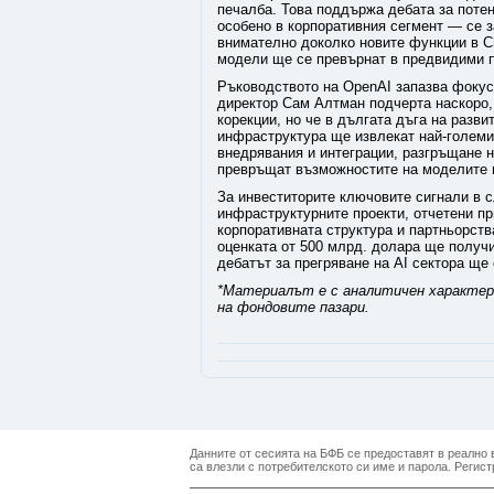
печалба. Това поддържа дебата за потен
особено в корпоративния сегмент — се з
внимателно доколко новите функции в C
модели ще се превърнат в предвидими 
Ръководството на OpenAI запазва фокус
директор Сам Алтман подчерта наскоро,
корекции, но че в дългата дъга на разв
инфраструктура ще извлекат най-големи 
внедрявания и интеграции, разгръщане 
превръщат възможностите на моделите в
За инвеститорите ключовите сигнали в 
инфраструктурните проекти, отчетени пр
корпоративната структура и партньорств
оценката от 500 млрд. долара ще получ
дебатът за прегряване на AI сектора ще 
*Материалът е с аналитичен характер 
на фондовите пазари.
Данните от сесията на БФБ се предоставят в реално в
са влезли с потребителското си име и парола. Регист