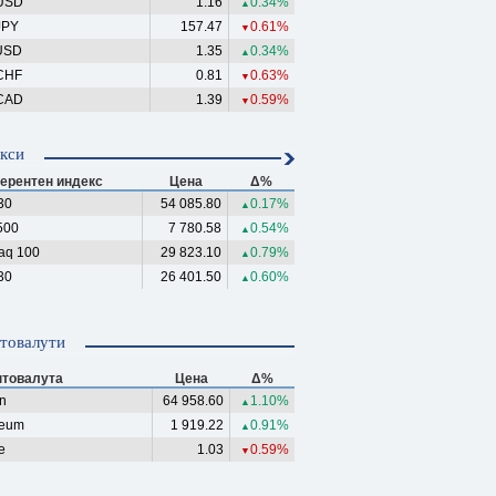
USD
1.16
0.34%
▲
JPY
157.47
0.61%
▼
USD
1.35
0.34%
▲
CHF
0.81
0.63%
▼
CAD
1.39
0.59%
▼
кси
ерентен индекс
Цена
Δ%
30
54 085.80
0.17%
▲
500
7 780.58
0.54%
▲
aq 100
29 823.10
0.79%
▲
30
26 401.50
0.60%
▲
товалути
птовалута
Цена
Δ%
in
64 958.60
1.10%
▲
reum
1 919.22
0.91%
▲
e
1.03
0.59%
▼