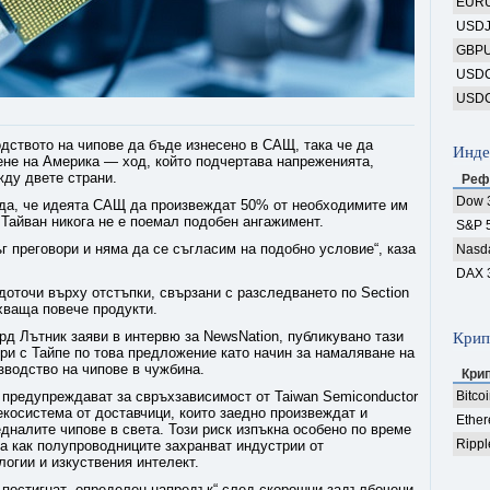
EUR
USD
GBP
USD
USD
дството на чипове да бъде изнесено в САЩ, така че да
Инде
ене на Америка — ход, който подчертава напреженията,
ду двете страни.
Реф
Dow 
да, че идеята САЩ да произвеждат 50% от необходимите им
Тайван никога не е поемал подобен ангажимент.
S&P 
ъг преговори и няма да се съгласим на подобно условие“, каза
Nasd
DAX 
оточи върху отстъпки, свързани с разследването по Section
хваща повече продукти.
д Лътник заяви в интервю за NewsNation, публикувано тази
Крип
ри с Тайпе по това предложение като начин за намаляване на
зводство на чипове в чужбина.
Кри
 предупреждават за свръхзависимост от Taiwan Semiconductor
Bitco
 екосистема от доставчици, които заедно произвеждат и
Ethe
едналите чипове в света. Този риск изпъкна особено по време
Rippl
ха как полупроводниците захранват индустрии от
огии и изкуствения интелект.
е постигнат „определен напредък“ след скорошни задълбочени