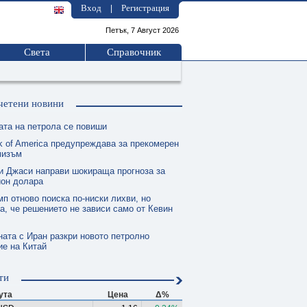
Вход
Регистрация
|
Петък, 7 Август 2026
Света
Справочник
четени новини
ата на петрола се повиши
k of America предупреждава за прекомерен
мизъм
и Джаси направи шокираща прогноза за
ион долара
п отново поиска по-ниски лихви, но
а, че решението не зависи само от Кевин
ната с Иран разкри новото петролно
е на Китай
ти
ута
Цена
Δ%