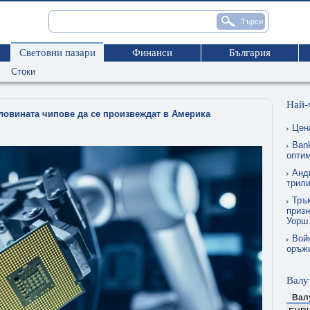
Световни пазари
Финанси
България
Стоки
Най-
ловината чипове да се произвеждат в Америка
Цен
Ban
опти
Анд
трил
Тръм
призн
Уорш
Вой
оръжи
Валу
Вал