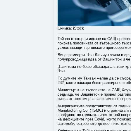
Снимка: iStock
Тайван отхвърли искане на САЩ произво
покрива половината от вътрешното търс
усложняващи търговските преговори меж
Вицепремиерът Чън Ли-чиун заяви в сря
полупроводници идва от Вашингтон и че 
„Тази тема не беше обсъждана в този кр
Чън.
По думите му Тайван желае да се съсред
232, което наскоро беше разширено и об
Министърът на търговията на САЩ Хауър
седмица, че Вашингтон е провел разгово
риска от прекомерна зависимост от прои
Американските представители от години
Manufacturing Co. (TSMC) и огромната ѝ
снабдяват по-голямата част от най-напр
на дефицитите през Covid, които показа
автомобилостроенето до военните технол
Кабинетът на Тайван заяви в сряда, че 