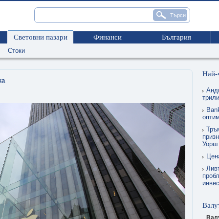
Световни пазари
Финанси
България
Стоки
Най-
ха
Анд
трил
Ban
опти
Тръм
призн
Уорш
Цен
Лив
пробл
инве
Валу
Вал