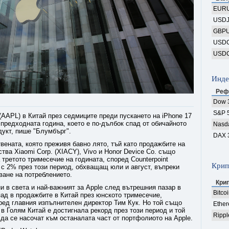
EUR
USD
GBP
USD
USD
Инде
Реф
Dow 
S&P 
(AAPL) в Китай през седмиците преди пускането на iPhone 17
предходната година, което е по-дълбок спад от обичайното
Nasd
дукт, пише "Блумбърг".
DAX 
ената, която преживя бавно лято, тъй като продажбите на
тва Xiaomi Corp. (XIACY), Vivo и Honor Device Co. също
третото тримесечие на годината, според Counterpoint
Крип
 с 2% през този период, обхващащ юли и август, въпреки
ане на потреблението.
Кри
и в света и най-важният за Apple след вътрешния пазар в
Bitco
д в продажбите в Китай през юнското тримесечие,
ред главния изпълнителен директор Тим Кук. Но той също
Ethe
e в Голям Китай е достигнала рекорд през този период и той
Rippl
 да се насочат към останалата част от портфолиото на Apple.