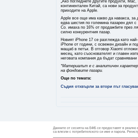
„Ако погледнете другите продукти, Mac, 
континентален Китай, са нови за продук
приходите на Apple.
Apple все още има какво да навакса, за
едва шестия по големина пазарен дял с 1
Co. имаха по 16% от продажбите през ля
силно конкурентния пазар.
Новият iPhone 17 се разглежда като най
iPhone от години, с освежен дизайн и п
мащаб в петък. В отговор Xiaomi отлож
месец, като съоснователят и главен изп
неговата компания да бъдат сравнявани 
*Материалът е с аналитичен характер 
на фондовите пазари.
Още по темата:
Съдия отхвърли за втори път гласува
Данните от сесията на БФБ се предоставят в реално в
са влезли с потребителското си име и парола. Регист