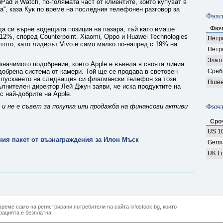
iPad и Watch, по-голямата част от клиентите, които купуват в
та“, каза Кук по време на последния телефонен разговор за
Фючъ
Фюч
 да си върне водещата позиция на пазара, тъй като имаше
2%, според Counterpoint. Xiaomi, Oppo и Huawei Technologies
Петро
тото, като лидерът Vivo е само малко по-напред с 19% на
Петр
Злат
-значимото подобрение, което Apple е въвела в своята линия
одобрена система от камери. Той ще се продава в световен
Среб
и пускането на следващия си флагмански телефон за този
Пшен
ълнителен директор Лей Джун заяви, че иска продуктите на
с най-добрите на Apple.
и не е съвет за покупка или продажба на финансови активи
Фючъ
Сро
US 10
ния пакет от възнаграждения за Илон Мъск
Germ
UK Lo
реме само на регистрирани потребители на сайта infostock.bg, които
рацията е безплатна.