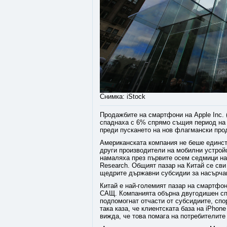
Снимка: iStock
Продажбите на смартфони на Apple Inc. 
спаднаха с 6% спрямо същия период на 
преди пускането на нов флагмански про
Американската компания не беше единств
други производители на мобилни устройс
намаляха през първите осем седмици на 
Research. Общият пазар на Китай се сви
щедрите държавни субсидии за насърчав
Китай е най-големият пазар на смартфон
САЩ. Компанията обърна двугодишен спа
подпомогнат отчасти от субсидиите, спо
така каза, че клиентската база на iPhon
вижда, че това помага на потребителите