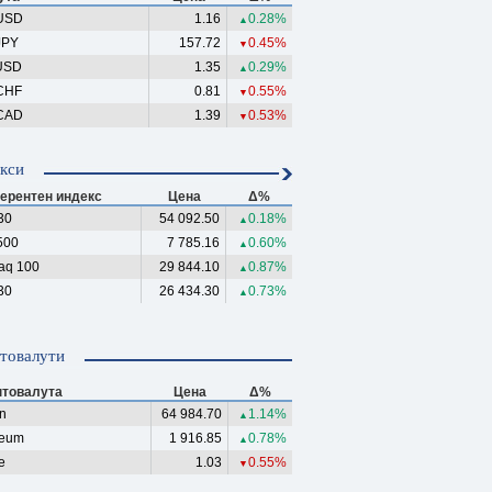
USD
1.16
0.28%
▲
JPY
157.72
0.45%
▼
USD
1.35
0.29%
▲
CHF
0.81
0.55%
▼
CAD
1.39
0.53%
▼
кси
ерентен индекс
Цена
Δ%
30
54 092.50
0.18%
▲
500
7 785.16
0.60%
▲
aq 100
29 844.10
0.87%
▲
30
26 434.30
0.73%
▲
товалути
птовалута
Цена
Δ%
in
64 984.70
1.14%
▲
reum
1 916.85
0.78%
▲
e
1.03
0.55%
▼