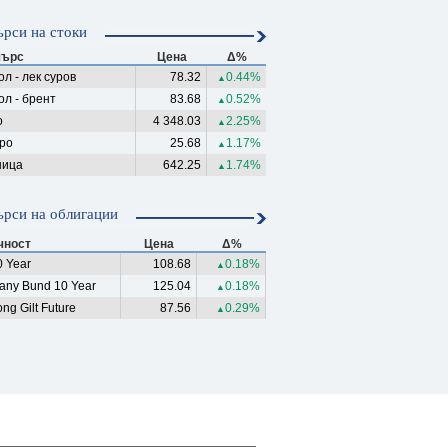
рси на стоки
ърс
Цена
Δ%
л - лек суров
78.32
0.44%
▲
ол - брент
83.68
0.52%
▲
о
4 348.03
2.25%
▲
ро
25.68
1.17%
▲
ица
642.25
1.74%
▲
рси на облигации
чност
Цена
Δ%
 Year
108.68
0.18%
▲
any Bund 10 Year
125.04
0.18%
▲
ng Gilt Future
87.56
0.29%
▲