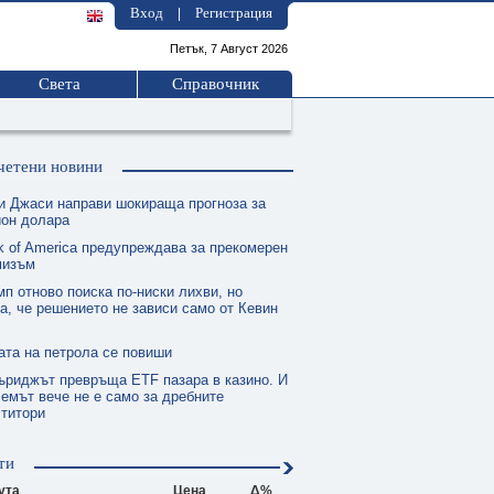
Вход
Регистрация
|
Петък, 7 Август 2026
Света
Справочник
четени новини
и Джаси направи шокираща прогноза за
ион долара
k of America предупреждава за прекомерен
мизъм
п отново поиска по-ниски лихви, но
а, че решението не зависи само от Кевин
ата на петрола се повиши
ъриджът превръща ETF пазара в казино. И
емът вече не е само за дребните
ститори
ти
ута
Цена
Δ%