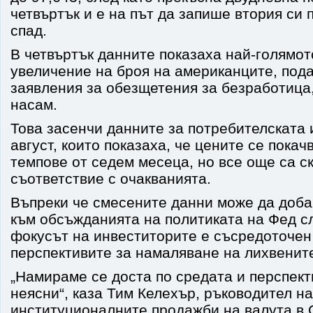
четвъртък и е на път да запише втория си
спад.
В четвъртък данните показаха най-голямо
увеличение на броя на американците, под
заявления за обезщетения за безработица,
насам.
Това засенчи данните за потребителската
август, които показаха, че цените се покач
темпове от седем месеца, но все още са ск
съответствие с очакванията.
Въпреки че смесените данни може да доба
към обсъжданията на политиката на Фед 
фокусът на инвеститорите е съсредоточен
перспективите за намаляване на лихвените
„Намираме се доста по средата и перспект
неясни“, каза Тим Келехър, ръководител на
институционалните продажби на валута в