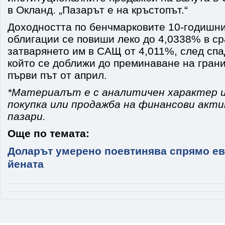
в Окланд. „Пазарът е на кръстопът.“
Доходността по бенчмарковите 10-годишн
облигации се повиши леко до 4,0338% в с
затварянето им в САЩ от 4,011%, след спа
който се доближи до преминаване на гран
първи път от април.
*Материалът е с аналитичен характер и
покупка или продажба на финансови акт
пазари.
Още по темата:
Доларът умерено поевтинява спрямо ев
йената