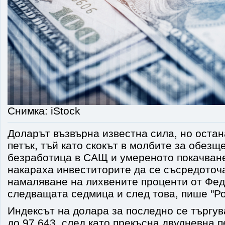
Снимка: iStock
Доларът възвърна известна сила, но остан
петък, тъй като скокът в молбите за обезщ
безработица в САЩ и умереното покачван
накараха инвеститорите да се съсредоточ
намаляване на лихвените проценти от Фе
следващата седмица и след това, пише "Р
Индексът на долара за последно се търгув
до 97,643, след като прекъсна двудневна 