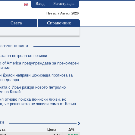
Вход
Регистрация
|
Петък, 7 Август 2026
Света
Справочник
четени новини
ата на петрола се повиши
k of America предупреждава за прекомерен
мизъм
и Джаси направи шокираща прогноза за
ион долара
ната с Иран разкри новото петролно
е на Китай
п отново поиска по-ниски лихви, но
а, че решението не зависи само от Кевин
ти
ута
Цена
Δ%