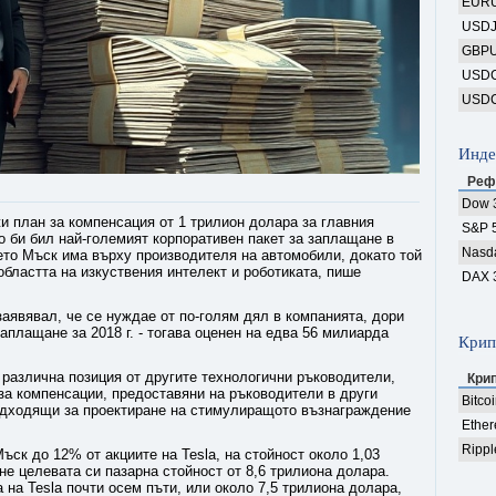
EUR
USD
GBP
USD
USD
Инде
Реф
Dow 
и план за компенсация от 1 трилион долара за главния
S&P 
 би бил най-големият корпоративен пакет за заплащане в
Nasd
ето Мъск има върху производителя на автомобили, докато той
областта на изкуствения интелект и роботиката, пише
DAX 
заявявал, че се нуждае от по-голям дял в компанията, дори
заплащане за 2018 г. - тогава оценен на едва 56 милиарда
Крип
 различна позиция от другите технологични ръководители,
Кри
 за компенсации, предоставяни на ръководители в други
Bitco
одходящи за проектиране на стимулиращото възнаграждение
Ethe
Rippl
ск до 12% от акциите на Tesla, на стойност около 1,03
не целевата си пазарна стойност от 8,6 трилиона долара.
 на Tesla почти осем пъти, или около 7,5 трилиона долара,