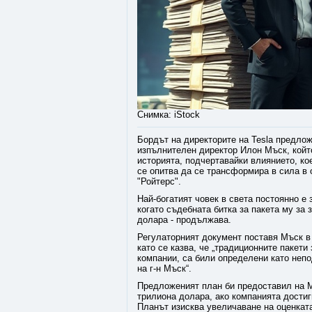
Снимка: iStock
Бордът на директорите на Tesla предлож
изпълнителен директор Илон Мъск, който
историята, подчертавайки влиянието, ко
се опитва да се трансформира в сила в 
"Ройтерс".
Най-богатият човек в света постоянно е 
когато съдебната битка за пакета му за 
долара - продължава.
Регулаторният документ поставя Мъск в
като се казва, че „традиционните пакети
компании, са били определени като неп
на г-н Мъск“.
Предложеният план би предоставил на Мъ
трилиона долара, ако компанията достиг
Планът изисква увеличаване на оценката