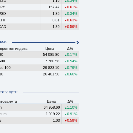
USD
1.16
0.34%
▲
JPY
157.47
0.61%
▼
USD
1.35
0.34%
▲
CHF
0.81
0.63%
▼
CAD
1.39
0.59%
▼
кси
ерентен индекс
Цена
Δ%
30
54 085.80
0.17%
▲
500
7 780.58
0.54%
▲
aq 100
29 823.10
0.79%
▲
30
26 401.50
0.60%
▲
товалути
птовалута
Цена
Δ%
in
64 958.60
1.10%
▲
reum
1 919.22
0.91%
▲
e
1.03
0.59%
▼