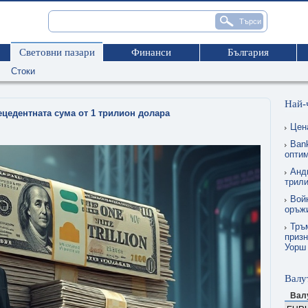
Световни пазари
Финанси
България
Стоки
Най-
ецедентната сума от 1 трилион долара
Цен
Ban
опти
Анд
трил
Вой
оръжи
Тръм
призн
Уорш
Валу
Вал