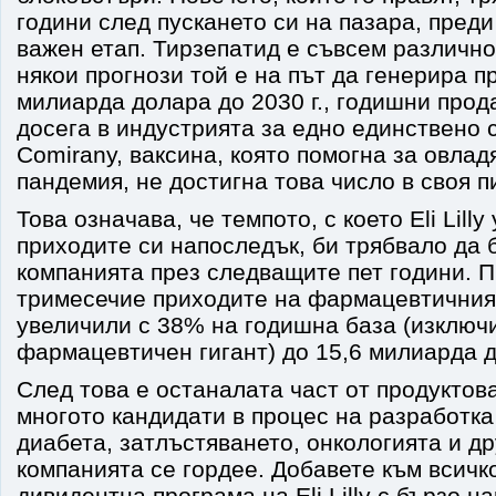
години след пускането си на пазара, преди
важен етап. Тирзепатид е съвсем различн
някои прогнози той е на път да генерира п
милиарда долара до 2030 г., годишни про
досега в индустрията за едно единствено
Comirany, ваксина, която помогна за овла
пандемия, не достигна това число в своя п
Това означава, че темпото, с което Eli Lill
приходите си напоследък, би трябвало да 
компанията през следващите пет години. П
тримесечие приходите на фармацевтичния
увеличили с 38% на годишна база (изключ
фармацевтичен гигант) до 15,6 милиарда 
След това е останалата част от продуктовата
многото кандидати в процес на разработка
диабета, затлъстяването, онкологията и др
компанията се гордее. Добавете към всичк
дивидентна програма на Eli Lilly с бързо 