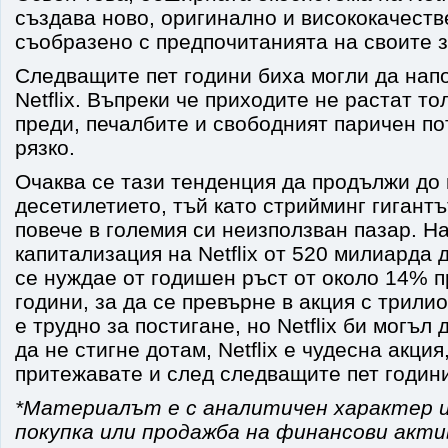
създава ново, оригинално и висококачест
съобразено с предпочитанията на своите з
Следващите пет години биха могли да нап
Netflix. Въпреки че приходите не растат то
преди, печалбите и свободният паричен по
рязко.
Очаква се тази тенденция да продължи до 
десетилетието, тъй като стрийминг гигант
повече в големия си неизползван пазар. Н
капитализация на Netflix от 520 милиарда 
се нуждае от годишен ръст от около 14% 
години, за да се превърне в акция с трили
е трудно за постигане, но Netflix би могъл 
да не стигне дотам, Netflix е чудесна акция
притежавате и след следващите пет годин
*Материалът е с аналитичен характер и
покупка или продажба на финансови акт