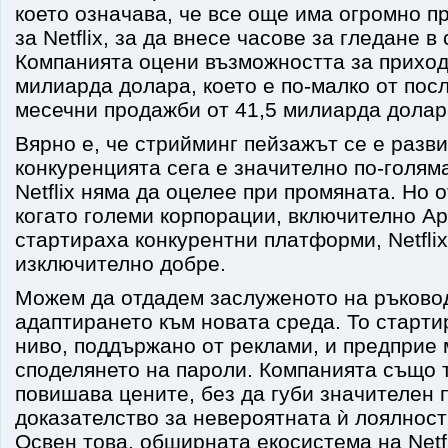
което означава, че все още има огромно п
за Netflix, за да внесе часове за гледане в
Компанията оцени възможността за приход
милиарда долара, което е по-малко от пос
месечни продажби от 41,5 милиарда долар
Вярно е, че стрийминг пейзажът се е разви
конкуренцията сега е значително по-голяма
Netflix няма да оцелее при промяната. Но о
когато големи корпорации, включително App
стартираха конкурентни платформи, Netfli
изключително добре.
Можем да отдадем заслуженото на ръководс
адаптирането към новата среда. То старт
ниво, поддържано от реклами, и предприе
споделянето на пароли. Компанията също 
повишава цените, без да губи значителен п
доказателство за невероятната ѝ лоялност
Освен това, обширната екосистема на Netfl