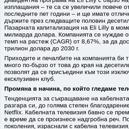
изплащания – те са се увеличили повече о
последните пет години – и ще имате отличн
държите през следващите половин десетил
Пазарната капитализация на Eli Lilly в мом
милиарда долара. Компанията се нуждае 
темп на растеж (CAGR) от 8,67%, за да дос
трилион долара до 2030 г.
Приходите и печалбите на компанията би т
много по-бързо от това до края на десетил
позволят да се присъедини към този изкл
ексклузивен клуб.
Промяна в начина, по който гледаме те
Тенденцията за съкращаване на кабелната
разгара си, до голяма степен благодарени
Netflix. Кабелната телевизия бавно се пре
е време да се произнесе надгробна реч. П
поколения, израснали с кабелна телевизия