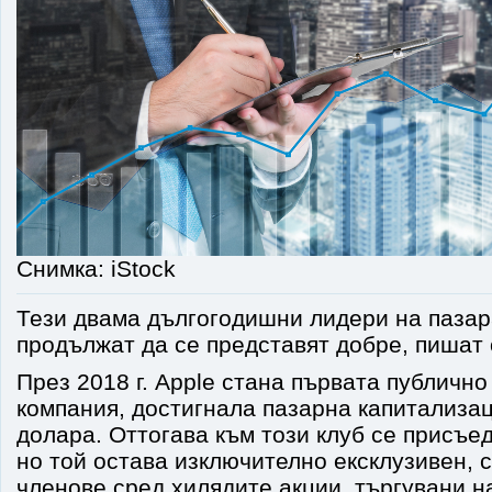
Снимка: iStock
Тези двама дългогодишни лидери на пазар
продължат да се представят добре, пишат о
През 2018 г. Apple стана първата публично
компания, достигнала пазарна капитализац
долара. Оттогава към този клуб се присъе
но той остава изключително ексклузивен, с
членове сред хилядите акции, търгувани 