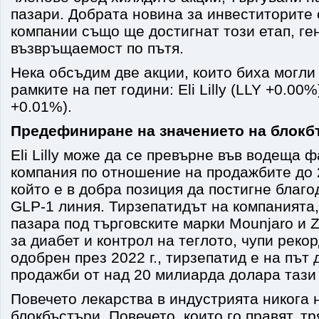
пазари. Добрата новина за инвеститорите е
компании също ще достигнат този етап, ге
възвръщаемост по пътя.
Нека обсъдим две акции, които биха могли 
рамките на пет години: Eli Lilly (LLY +0.00%
+0.01%).
Предефиниране на значението на блокб
Eli Lilly може да се превърне във водеща
компания по отношение на продажбите до 20
който е в добра позиция да постигне благ
GLP-1 линия. Тирзепатидът на компанията,
пазара под търговските марки Mounjaro и 
за диабет и контрол на теглото, чупи рек
одобрен през 2022 г., тирзепатид е на път
продажби от над 20 милиарда долара тази
Повечето лекарства в индустрията никога 
блокбъстъри. Повечето, които го правят, тр