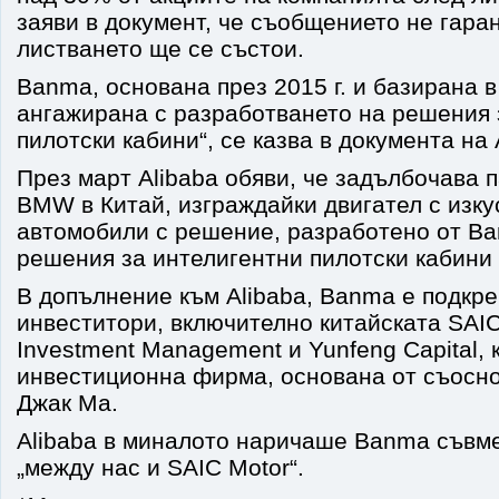
заяви в документ, че съобщението не гаран
листването ще се състои.
Banma, основана през 2015 г. и базирана 
ангажирана с разработването на решения 
пилотски кабини“, се казва в документа на 
През март Alibaba обяви, че задълбочава 
BMW в Китай, изграждайки двигател с изку
автомобили с решение, разработено от Ba
решения за интелигентни пилотски кабини н
В допълнение към Alibaba, Banma е подкре
инвеститори, включително китайската SAIC
Investment Management и Yunfeng Capital, 
инвестиционна фирма, основана от съосно
Джак Ма.
Alibaba в миналото наричаше Banma съвм
„между нас и SAIC Motor“.