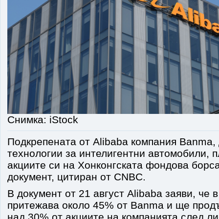
Снимка: iStock
Подкрепената от Alibaba компания Banma, 
технологии за интелигентни автомобили, 
акциите си на Хонконгската фондова борс
документ, цитиран от CNBC.
В документ от 21 август Alibaba заяви, че 
притежава около 45% от Banma и ще прод
над 30% от акциите на компанията след л